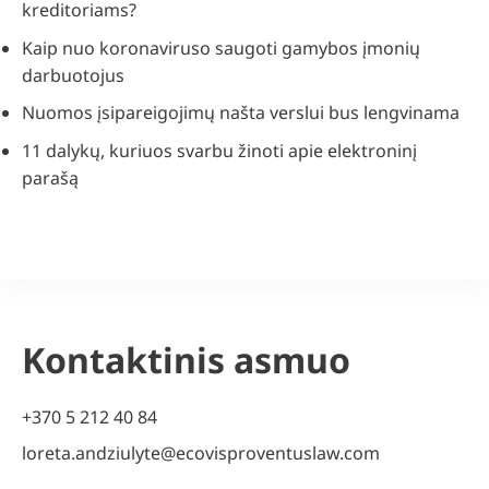
kreditoriams?
Kaip nuo koronaviruso saugoti gamybos įmonių
darbuotojus
Nuomos įsipareigojimų našta verslui bus lengvinama
11 dalykų, kuriuos svarbu žinoti apie elektroninį
parašą
Kontaktinis asmuo
+370 5 212 40 84
loreta.andziulyte@ecovisproventuslaw.com