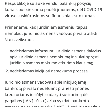
Respublikoje sulaukė verslui palankių pokyčių,
kuriais bus siekiama padėti įmonėms, dėl COVID-19
viruso susidūrusioms su finansiniais sunkumais.
Primename, kad Juridiniam asmeniui tapus
nemokiu, juridinio asmens vadovas privalo atlikti
šiuos veiksmus:
nedelsdamas informuoti juridinio asmens dalyvius
apie juridinio asmens nemokumą ir siūlyti spręsti
juridinio asmens mokumo atkūrimo klausimą;
nedelsdamas inicijuoti nemokumo procesą.
Juridinio asmens vadovas apie inicijuojamą
bankrotą privalo nedelsiant pranešti įmonės
kreditoriams ir siūlyti sudaryti susitarimą dėl
pagalbos (JANĮ 10 str.) arba vykdyti bankroto
procesą ne teismo tvarka (JANĮ 11 str.). Nepavykus