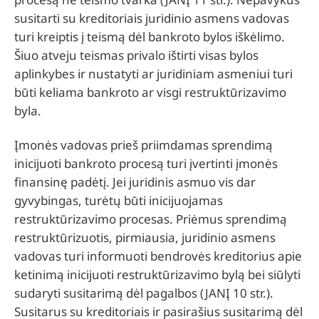
susitarti su kreditoriais juridinio asmens vadovas
turi kreiptis į teismą dėl bankroto bylos iškėlimo.
Šiuo atveju teismas privalo ištirti visas bylos
aplinkybes ir nustatyti ar juridiniam asmeniui turi
būti keliama bankroto ar visgi restruktūrizavimo
byla.
Įmonės vadovas prieš priimdamas sprendimą
inicijuoti bankroto procesą turi įvertinti įmonės
finansinę padėtį. Jei juridinis asmuo vis dar
gyvybingas, turėtų būti inicijuojamas
restruktūrizavimo procesas. Priėmus sprendimą
restruktūrizuotis, pirmiausia, juridinio asmens
vadovas turi informuoti bendrovės kreditorius apie
ketinimą inicijuoti restruktūrizavimo bylą bei siūlyti
sudaryti susitarimą dėl pagalbos (JANĮ 10 str.).
Susitarus su kreditoriais ir pasirašius susitarimą dėl