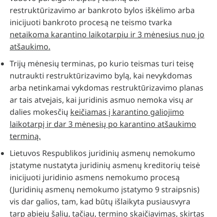
restruktūrizavimo ar bankroto bylos iškėlimo arba
inicijuoti bankroto procesą ne teismo tvarka
netaikoma karantino laikotarpiu ir 3 mėnesius nuo jo
atšaukimo.
Trijų mėnesių terminas, po kurio teismas turi teisę
nutraukti restruktūrizavimo bylą, kai nevykdomas
arba netinkamai vykdomas restruktūrizavimo planas
ar tais atvejais, kai juridinis asmuo nemoka visų ar
dalies mokesčių
keičiamas į karantino galiojimo
laikotarpį ir dar 3 mėnesių po karantino atšaukimo
terminą.
Lietuvos Respublikos juridinių asmenų nemokumo
įstatyme nustatyta juridinių asmenų kreditorių teisė
inicijuoti juridinio asmens nemokumo procesą
(Juridinių asmenų nemokumo įstatymo 9 straipsnis)
vis dar galios, tam, kad būtų išlaikyta pusiausvyra
tarp abiejų šalių, tačiau,
termino skaičiavimas, skirtas