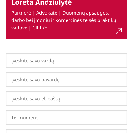
Loreta Andziulytė
Partnerė | Advokatė | Duomenų apsaugos,
darbo bei įmonių ir komercinės teisės praktikų
vadovė | CIPP/E