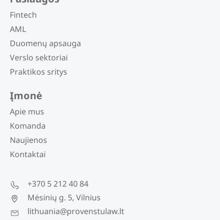
Fintech
AML
Duomenų apsauga
Verslo sektoriai
Praktikos sritys
Įmonė
Apie mus
Komanda
Naujienos
Kontaktai
+370 5 212 40 84
Mėsinių g. 5, Vilnius
lithuania@provenstulaw.lt