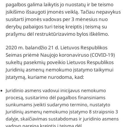
pagalbos galima laikytis jo nuostatų ir be teismo
įsikišimo išsaugoti įmonės veiklą. Tačiau nepavykus
susitarti įmonės vadovas per 3 mėnesius nuo
derybų pabaigos turi teisę kreiptis į teismą su
prašymu dėl restruktūrizavimo bylos iškėlimo.
2020 m. balandžio 21 d. Lietuvos Respublikos
Seimas priėmė Naujojo koronaviruso (COVID-19)
sukeltų pasekmių poveikio Lietuvos Respublikos
Juridinių asmenų nemokumo įstatymo taikymui
įstatymą, kuriame nurodoma, kad:
Juridinio asmens vadovui inicijavus nemokumo
procesą, susitarimo dėl pagalbos finansiniams
sunkumams įveikti sudarymo termino, nustatyto
Juridinių asmenų nemokumo įstatymo 8 straipsnio 3
dalyje, skaičiavimas sustabdomas ir juridinio asmens
vadovo pareiga kreiptis į teismą dėl