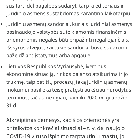
susitarti dėl pagalbos sudaryti tarp kreditoriaus ir
juridinio asmens sustabdomas karantino laikotarpiu.
Juridinių asmenų sandoriai, kuriais juridiniai asmenys
pasinaudojo valstybės suteikiamomis finansinėmis
priemonėmis negalės būti pripažinti negaliojančiais,
išskyrus atvejus, kai tokie sandoriai buvo sudaromi
pažeidžiant įstatymus arba apgaule.
Lietuvos Respublikos Vyriausybė, įvertinusi
ekonominę situaciją, rinkos balanso atsikūrimą ir jo
trukmę, taip pat šių procesų įtaką juridinių asmenų
mokumui pasilieka teisę pratęsti aukščiau nurodytus
terminus, tačiau ne ilgiau, kaip iki 2020 m. gruodžio
31 d.
Atkreiptinas dėmesys, kad šios priemonės yra
pritaikytos konkrečiai situacijai – t. y. dėl naujojo
COVID-19 viruso išplitimo tarptautiniu mastu, jo