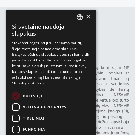
×
Ši svetainė naudoja
ENGLISH
Privatumo politika
slapukus
LIETUVIŲ
Slapukų politika
Siekdami pagerinti Jūsų naršymo patirtį,
šioje svetainėje naudojame slapukus.
РУССКИЙ
Visos teisės saugomos © 2026
Išskyrus būtinus slapukus, kitus renkame tik
中文（简体
gavę Jūsų sutikimą. Bet kuriuo metu galite
keisti savo slapukų nustatymus, pasirinkti,
„ECOVIS ProventusLaw“ (Ecovis.lt) yra advokatų kontora, o NE
kuriuos slapukus leidžiate naudoti, arba
finansinių paslaugų teikėja. Mes nesiūlome vertybinių popierių ar
atšaukti sutikimą šios svetainės skiltyje
galimybės jais prekiauti, taip pat sudėtingų spekuliacinių finansinių
Slapukų nustatymai.
produktų, įskaitant CFD, tęstinius neatidėliotinus valiutų sandorius
(angl. rolling spot forex) ar finansines lažybas dėl kainų
skirtumo.Mes nevaldome kriptovaliutų keityklų, NESAME
BŪTINIEJI
kriptoturto paslaugų teikėjas (CASP) ir neteikiame virtualiojo turto
programinių ar aparatinės įrangos piniginių.Mes NESAME
VEIKIMĄ GERINANTYS
elektroninių pinigų įstaiga (EMI), NESAME mokėjimo įstaiga (PI),
neleidžiame elektroninių pinigų, neteikiame mokėjimo paslaugų ir
TIKSLINIAI
nesuteikiame IBAN sąskaitų.Mūsų paslaugos griežtai apsiriboja
teisinėmis konsultacijomis, pagalba licencijavimo klausimais ir
FUNKCINIAI
konsultacijomis dėl atitikties teisės aktų reikalavimams įmonėms,