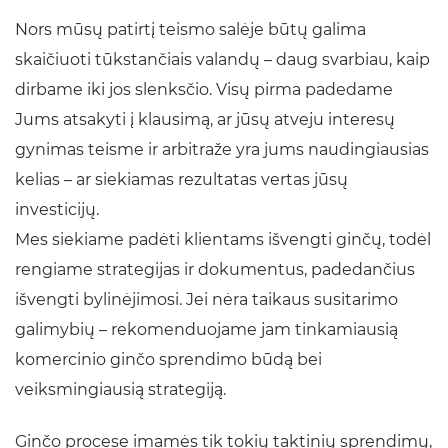
Nors mūsų patirtį teismo salėje būtų galima
skaičiuoti tūkstančiais valandų – daug svarbiau, kaip
dirbame iki jos slenksčio. Visų pirma padedame
Jums atsakyti į klausimą, ar jūsų atveju interesų
gynimas teisme ir arbitraže yra jums naudingiausias
kelias – ar siekiamas rezultatas vertas jūsų
investicijų.
Mes siekiame padėti klientams išvengti ginčų, todėl
rengiame strategijas ir dokumentus, padedančius
išvengti bylinėjimosi. Jei nėra taikaus susitarimo
galimybių – rekomenduojame jam tinkamiausią
komercinio ginčo sprendimo būdą bei
veiksmingiausią strategiją.
Ginčo procese imamės tik tokių taktinių sprendimų,