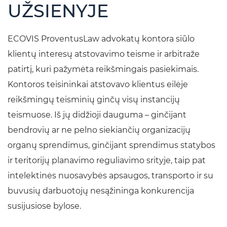
UŽSIENYJE
ECOVIS ProventusLaw advokatų kontora siūlo
klientų interesų atstovavimo teisme ir arbitraže
patirtį, kuri pažymėta reikšmingais pasiekimais.
Kontoros teisininkai atstovavo klientus eilėje
reikšmingų teisminių ginčų visų instancijų
teismuose. Iš jų didžioji dauguma – ginčijant
bendrovių ar ne pelno siekiančių organizacijų
organų sprendimus, ginčijant sprendimus statybos
ir teritorijų planavimo reguliavimo srityje, taip pat
intelektinės nuosavybės apsaugos, transporto ir su
buvusių darbuotojų nesąžininga konkurencija
susijusiose bylose.