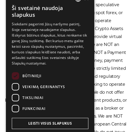
or provide access to securities, complex speculative
Ši svetainė naudoja
ENGLISH
financial products including CFDs, rolling spot forex, or
slapukus
LIETUVIŲ
financial spread betting. We do not operate
Siekdami pagerinti Jūsų naršymo patirtį,
cryptocurrency exchanges, we are NOT a Crypto Assets
šioje svetainėje naudojame slapukus.
РУССКИЙ
Išskyrus būtinus slapukus, kitus renkame tik
Service Provider (CASP), and we do not provide virtual
中文（简体
gavę Jūsų sutikimą. Bet kuriuo metu galite
assets software or hardware wallets. We are NOT an
keisti savo slapukų nustatymus, pasirinkti,
kuriuos slapukus leidžiate naudoti, arba
Electronic Money Institution (EMI), we are NOT a Payment
atšaukti sutikimą šios svetainės skiltyje
Institution (PI), and we do not issue e-money, payment
Slapukų nustatymai.
services, or IBAN accounts. Our services are strictly limited
BŪTINIEJI
to legal advisory, licensing assistance, and regulatory
compliance consulting for businesses seeking to operate
VEIKIMĄ GERINANTYS
within the EU/EEA financial framework. We do not offer
TIKSLINIAI
banking services, loans, insurance, investment products, or
crowdfunding services and we do not act as a broker or
FUNKCINIAI
affiliate for any financial trading platforms. We are NOT
LEISTI VISUS SLAPUKUS
affiliated with the Bank of Lithuania, the European Central