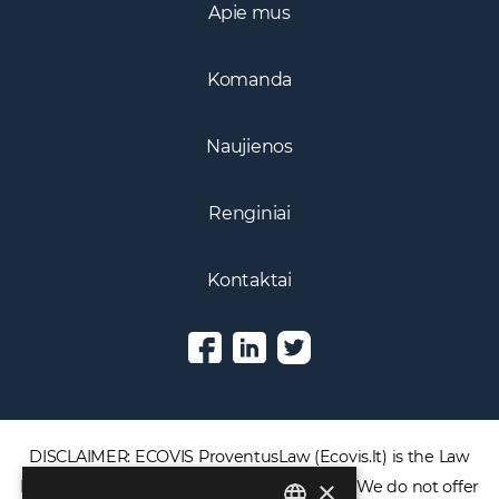
Apie mus
Komanda
Naujienos
Renginiai
Kontaktai
DISCLAIMER: ECOVIS ProventusLaw (Ecovis.lt) is the Law
×
Firm and NOT a financial services provider. We do not offer