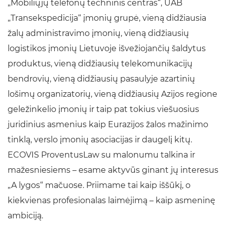
„Mobiliųjų telefonų techninis centras“, UAB
„Transekspedicija“ įmonių grupė, vieną didžiausia
žalų administravimo įmonių, vieną didžiausių
logistikos įmonių Lietuvoje išvežiojančių šaldytus
produktus, vieną didžiausių telekomunikacijų
bendrovių, vieną didžiausių pasaulyje azartinių
lošimų organizatorių, vieną didžiausių Azijos regione
geležinkelio įmonių ir taip pat tokius viešuosius
juridinius asmenius kaip Eurazijos žalos mažinimo
tinklą, verslo įmonių asociacijas ir daugelį kitų.
ECOVIS ProventusLaw su malonumu talkina ir
mažesniesiems – esame aktyvūs ginant jų interesus
„A lygos“ mačuose. Priimame tai kaip iššūkį, o
kiekvienas profesionalas laimėjimą – kaip asmeninę
ambiciją.