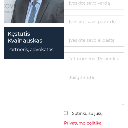
Kęstutis
Kvainauskas
Partneris, advokatas.
Sutinku su jūsų
Privatumo politika