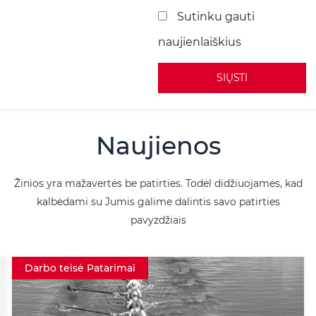
Sutinku gauti
naujienlaiškius
A
l
Naujienos
t
e
Žinios yra mažavertės be patirties. Todėl didžiuojamės, kad
r
kalbėdami su Jumis galime dalintis savo patirties
n
pavyzdžiais
a
t
Darbo teisė Patarimai
i
v
e