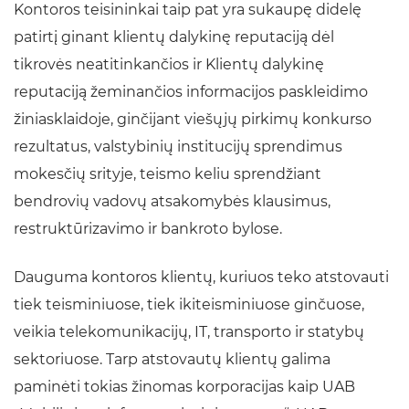
Kontoros teisininkai taip pat yra sukaupę didelę
patirtį ginant klientų dalykinę reputaciją dėl
tikrovės neatitinkančios ir Klientų dalykinę
reputaciją žeminančios informacijos paskleidimo
žiniasklaidoje, ginčijant viešųjų pirkimų konkurso
rezultatus, valstybinių institucijų sprendimus
mokesčių srityje, teismo keliu sprendžiant
bendrovių vadovų atsakomybės klausimus,
restruktūrizavimo ir bankroto bylose.
Dauguma kontoros klientų, kuriuos teko atstovauti
tiek teisminiuose, tiek ikiteisminiuose ginčuose,
veikia telekomunikacijų, IT, transporto ir statybų
sektoriuose. Tarp atstovautų klientų galima
paminėti tokias žinomas korporacijas kaip UAB