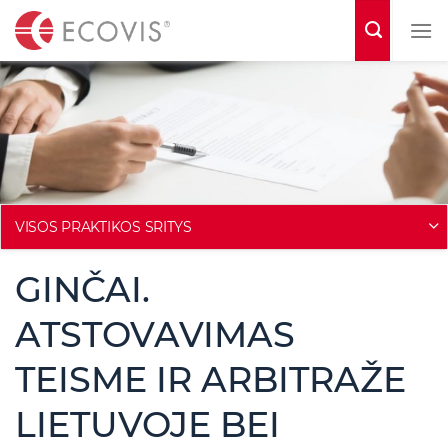
S
k
i
p
t
o
c
o
VISOS PRAKTIKOS SRITYS
n
GINČAI.
t
e
ATSTOVAVIMAS
n
TEISME IR ARBITRAŽE
t
LIETUVOJE BEI