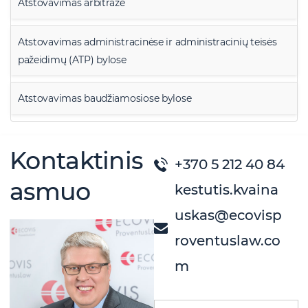
Atstovavimas arbitraže
Atstovavimas administracinėse ir administracinių teisės
pažeidimų (ATP) bylose
Atstovavimas baudžiamosiose bylose
Kontaktinis
+370 5 212 40 84
asmuo
kestutis.kvaina
uskas@ecovisp
roventuslaw.co
m