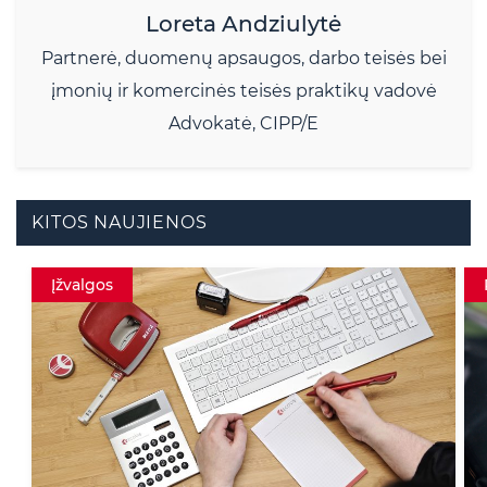
Loreta Andziulytė
Partnerė, duomenų apsaugos, darbo teisės bei
įmonių ir komercinės teisės praktikų vadovė
Advokatė, CIPP/E
KITOS NAUJIENOS
Įžvalgos