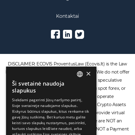
Kontaktai
DISCLAIMER: ECOVIS ProventusLaw (Ecovis.lt) is the Law
×
Firm and NOT a financial services provider. We do not offer
or provide access to securities, complex speculative
Ši svetainė naudoja
ENGLISH
financial products including CFDs, rolling spot forex, or
slapukus
LIETUVIŲ
financial spread betting. We do not operate
Siekdami pagerinti Jūsų naršymo patirtį,
cryptocurrency exchanges, we are NOT a Crypto Assets
šioje svetainėje naudojame slapukus.
РУССКИЙ
Išskyrus būtinus slapukus, kitus renkame tik
Service Provider (CASP), and we do not provide virtual
中文（简体
gavę Jūsų sutikimą. Bet kuriuo metu galite
assets software or hardware wallets. We are NOT an
keisti savo slapukų nustatymus, pasirinkti,
kuriuos slapukus leidžiate naudoti, arba
Electronic Money Institution (EMI), we are NOT a Payment
atšaukti sutikimą šios svetainės skiltyje