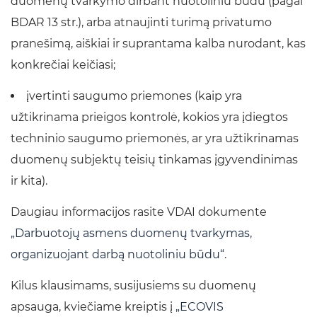
duomenų tvarkymo dirbant nuotoliniu būdu (pagal
BDAR 13 str.), arba atnaujinti turimą privatumo
pranešimą, aiškiai ir suprantama kalba nurodant, kas
konkrečiai keičiasi;
įvertinti saugumo priemones (kaip yra
užtikrinama prieigos kontrolė, kokios yra įdiegtos
techninio saugumo priemonės, ar yra užtikrinamas
duomenų subjektų teisių tinkamas įgyvendinimas
ir kita).
Daugiau informacijos rasite VDAI dokumente
„Darbuotojų asmens duomenų tvarkymas,
organizuojant darbą nuotoliniu būdu“
.
Kilus klausimams, susijusiems su duomenų
apsauga, kviečiame kreiptis į
„ECOVIS