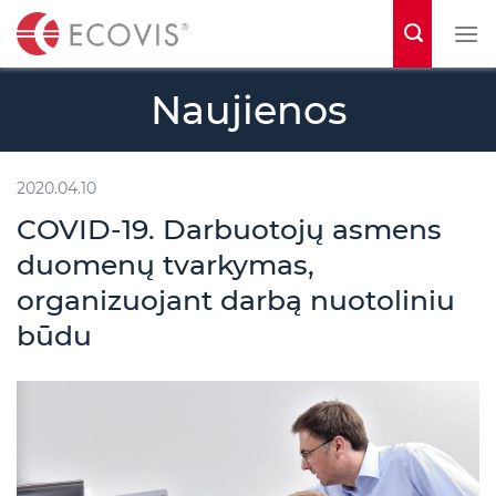
S
k
i
Naujienos
p
t
o
2020.04.10
c
COVID-19. Darbuotojų asmens
o
duomenų tvarkymas,
n
organizuojant darbą nuotoliniu
t
būdu
e
n
t