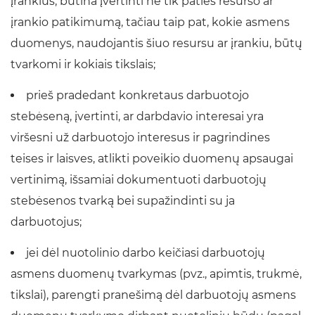
įrankius, būtina įvertinti ne tik paties resurso ar
įrankio patikimumą, tačiau taip pat, kokie asmens
duomenys, naudojantis šiuo resursu ar įrankiu, būtų
tvarkomi ir kokiais tikslais;
prieš pradedant konkretaus darbuotojo
stebėseną, įvertinti, ar darbdavio interesai yra
viršesni už darbuotojo interesus ir pagrindines
teises ir laisves, atlikti poveikio duomenų apsaugai
vertinimą, išsamiai dokumentuoti darbuotojų
stebėsenos tvarką bei supažindinti su ja
darbuotojus;
jei dėl nuotolinio darbo keičiasi darbuotojų
asmens duomenų tvarkymas (pvz., apimtis, trukmė,
tikslai), parengti pranešimą dėl darbuotojų asmens