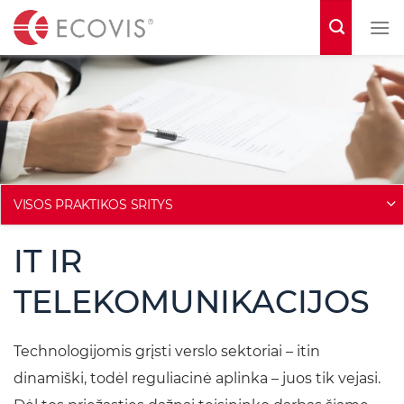
S
k
i
p
t
o
c
o
VISOS PRAKTIKOS SRITYS
n
IT IR
t
e
TELEKOMUNIKACIJOS
n
t
Technologijomis grįsti verslo sektoriai – itin
dinamiški, todėl reguliacinė aplinka – juos tik vejasi.