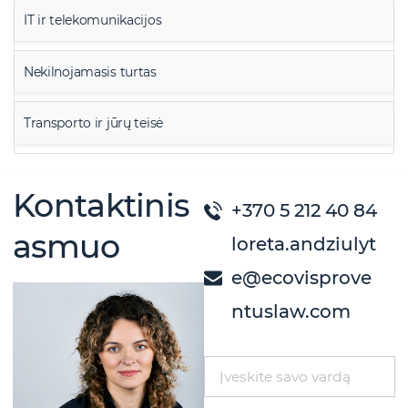
IT ir telekomunikacijos
Nekilnojamasis turtas
Transporto ir jūrų teisė
Kontaktinis
+370 5 212 40 84
asmuo
loreta.andziulyt
e@ecovisprove
ntuslaw.com