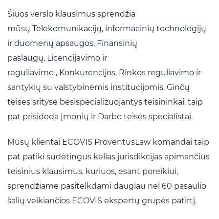
Šiuos verslo klausimus sprendžia
mūsų
Telekomunikacijų, informacinių technologijų
ir duomenų apsaugos
,
Finansinių
paslaugų
,
Licencijavimo ir
reguliavimo
,
Konkurencijos
,
Rinkos reguliavimo ir
santykių su valstybinėmis institucijomis
,
Ginčų
teisės
srityse besispecializuojantys teisininkai, taip
pat prisideda Įmonių ir Darbo teisės specialistai.
Mūsų klientai ECOVIS ProventusLaw komandai taip
pat patiki sudėtingus kelias jurisdikcijas apimančius
teisinius klausimus, kuriuos, esant poreikiui,
sprendžiame pasitelkdami daugiau nei 60 pasaulio
šalių veikiančios ECOVIS ekspertų grupės patirtį.