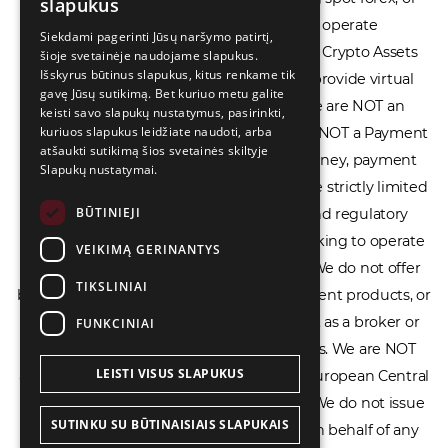
slapukus
LIETUVIŲ
financial spread betting. We do not operate
Siekdami pagerinti Jūsų naršymo patirtį,
cryptocurrency exchanges, we are NOT a Crypto Assets
šioje svetainėje naudojame slapukus.
РУССКИЙ
Išskyrus būtinus slapukus, kitus renkame tik
Service Provider (CASP), and we do not provide virtual
中文（简体
gavę Jūsų sutikimą. Bet kuriuo metu galite
assets software or hardware wallets. We are NOT an
keisti savo slapukų nustatymus, pasirinkti,
kuriuos slapukus leidžiate naudoti, arba
Electronic Money Institution (EMI), we are NOT a Payment
atšaukti sutikimą šios svetainės skiltyje
Institution (PI), and we do not issue e-money, payment
Slapukų nustatymai.
services, or IBAN accounts. Our services are strictly limited
BŪTINIEJI
to legal advisory, licensing assistance, and regulatory
compliance consulting for businesses seeking to operate
VEIKIMĄ GERINANTYS
within the EU/EEA financial framework. We do not offer
TIKSLINIAI
banking services, loans, insurance, investment products, or
crowdfunding services and we do not act as a broker or
FUNKCINIAI
affiliate for any financial trading platforms. We are NOT
LEISTI VISUS SLAPUKUS
affiliated with the Bank of Lithuania, the European Central
Bank, or any other supervisory authority. We do not issue
SUTINKU SU BŪTINAISIAIS SLAPUKAIS
licenses, permits, or official documents on behalf of any