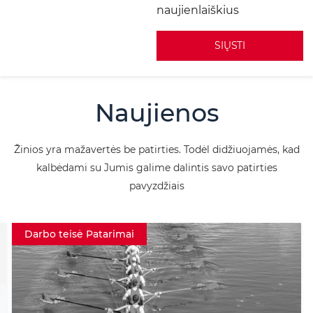
naujienlaiškius
A
l
Naujienos
t
e
Žinios yra mažavertės be patirties. Todėl didžiuojamės, kad
r
kalbėdami su Jumis galime dalintis savo patirties
n
pavyzdžiais
a
t
Darbo teisė Patarimai
i
v
e
: