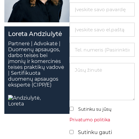
Loreta Andziulytė
Partnerė | Advokatė |
Duomenų apsaugos,
darbo teisės bei
įmonių ir komercinės
teisės praktikų vadovė
| Sertifikuota
duomenų apsaugos
ekspertė (CIPP/E)
Sutinku su jūsų
Privatumo politika
Sutinku gauti