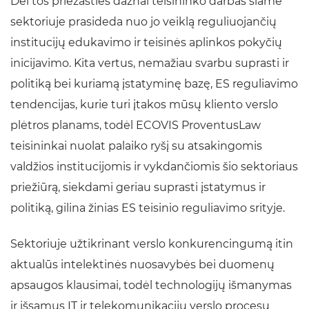
Dėl tos priežasties dažnai teisininko darbas šiame
sektoriuje prasideda nuo jo veiklą reguliuojančių
institucijų edukavimo ir teisinės aplinkos pokyčių
inicijavimo. Kita vertus, nemažiau svarbu suprasti ir
politiką bei kuriamą įstatyminę bazę, ES reguliavimo
tendencijas, kurie turi įtakos mūsų kliento verslo
plėtros planams, todėl ECOVIS ProventusLaw
teisininkai nuolat palaiko ryšį su atsakingomis
valdžios institucijomis ir vykdančiomis šio sektoriaus
priežiūrą, siekdami geriau suprasti įstatymus ir
politiką, gilina žinias ES teisinio reguliavimo srityje.
Sektoriuje užtikrinant verslo konkurencingumą itin
aktualūs intelektinės nuosavybės bei duomenų
apsaugos klausimai, todėl technologijų išmanymas
ir išsamus IT ir telekomunikacijų verslo procesų