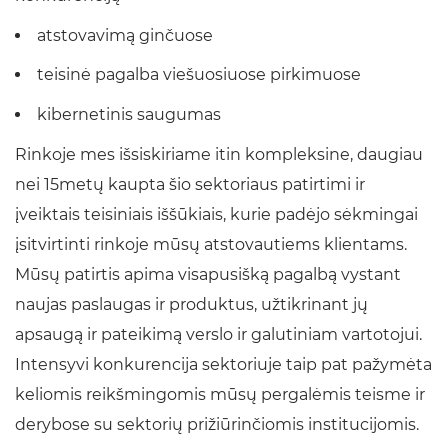
atstovavimą ginčuose
teisinė pagalba viešuosiuose pirkimuose
kibernetinis saugumas
Rinkoje mes išsiskiriame itin kompleksine, daugiau
nei 15metų kaupta šio sektoriaus patirtimi ir
įveiktais teisiniais iššūkiais, kurie padėjo sėkmingai
įsitvirtinti rinkoje mūsų atstovautiems klientams.
Mūsų patirtis apima visapusišką pagalbą vystant
naujas paslaugas ir produktus, užtikrinant jų
apsaugą ir pateikimą verslo ir galutiniam vartotojui.
Intensyvi konkurencija sektoriuje taip pat pažymėta
keliomis reikšmingomis mūsų pergalėmis teisme ir
derybose su sektorių prižiūrinčiomis institucijomis.