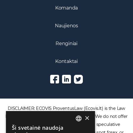
Komanda
Naujienos
Renginiai
Kontaktai
DISCLAIMER: ECOVIS ProventusLaw (Ecovis.lt) is the Law
×
Firm and NOT a financial services provider. We do not offer
or provide access to securities, complex speculative
Ši svetainė naudoja
ENGLISH
financial products including CFDs, rolling spot forex, or