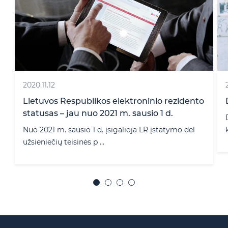
2016.03.17
rezidento
Darbuotojas – pas konkurentą
d.
Darbuotojo sprendimas tęsti karjerą
atymo dėl
konkuruojančioje įmonėje – išš� ...