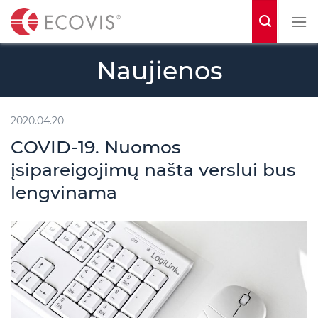
S
k
i
Naujienos
p
t
o
2020.04.20
c
COVID-19. Nuomos
o
įsipareigojimų našta verslui bus
n
lengvinama
t
e
n
t