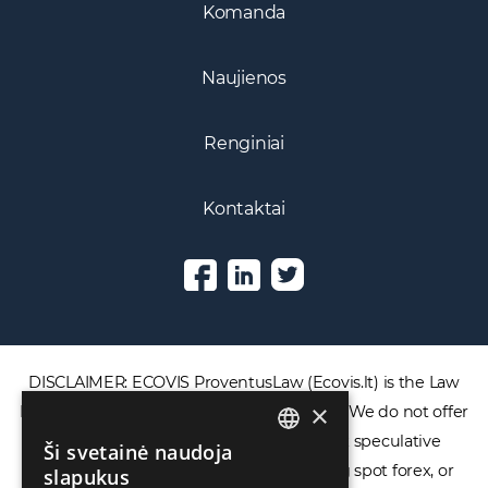
Naujienos
Renginiai
Kontaktai
DISCLAIMER: ECOVIS ProventusLaw (Ecovis.lt) is the Law
Firm and NOT a financial services provider. We do not offer
×
or provide access to securities, complex speculative
financial products including CFDs, rolling spot forex, or
Ši svetainė naudoja
ENGLISH
financial spread betting. We do not operate
slapukus