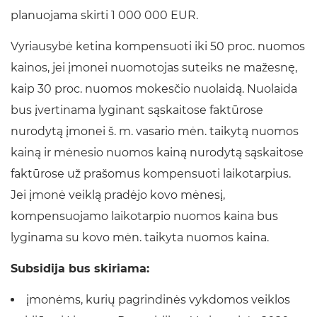
planuojama skirti 1 000 000 EUR.
Vyriausybė ketina kompensuoti iki 50 proc. nuomos
kainos, jei įmonei nuomotojas suteiks ne mažesnę,
kaip 30 proc. nuomos mokesčio nuolaidą. Nuolaida
bus įvertinama lyginant sąskaitose faktūrose
nurodytą įmonei š. m. vasario mėn. taikytą nuomos
kainą ir mėnesio nuomos kainą nurodytą sąskaitose
faktūrose už prašomus kompensuoti laikotarpius.
Jei įmonė veiklą pradėjo kovo mėnesį,
kompensuojamo laikotarpio nuomos kaina bus
lyginama su kovo mėn. taikyta nuomos kaina.
Subsidija bus skiriama:
įmonėms, kurių pagrindinės vykdomos veiklos