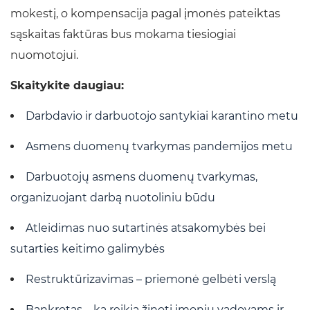
mokestį, o kompensacija pagal įmonės pateiktas
sąskaitas faktūras bus mokama tiesiogiai
nuomotojui.
Skaitykite daugiau:
Darbdavio ir darbuotojo santykiai karantino metu
Asmens duomenų tvarkymas pandemijos metu
Darbuotojų asmens duomenų tvarkymas,
organizuojant darbą nuotoliniu būdu
Atleidimas nuo sutartinės atsakomybės bei
sutarties keitimo galimybės
Restruktūrizavimas – priemonė gelbėti verslą
Bankrotas – ką reikia žinoti įmonių vadovams ir