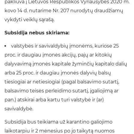
pakliūva į Lietuvos Respublikos Vyriausybės 2020 m.
kovo 14 d. nutarime Nr. 207 nurodytų draudžiamų
vykdyti veiklų sąrašą.
Subsidija nebus skiriama:
valstybės ir savivaldybių įmonėms, kuriose 25
proc. ir daugiau įmonės akcijų, pajų ar kitokių
dalyvavimą įmonės kapitale žyminčių kapitalo dalių
arba 25 proc. ir daugiau įmonės dalyvių balsų
tiesiogiai ar netiesiogiai (pagal balsavimo sutartį,
balsavimo teisės perleidimo sutartį, įgaliojimą ar
pan.) atskirai arba kartu turi valstybė ir (ar)
savivaldybė.
Subsidija bus teikiama už karantino galiojimo
laikotarpiu ir 2 mėnesius po jo taikytą nuomos