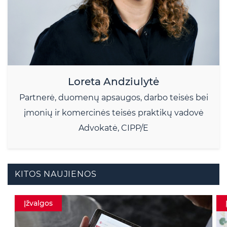
Loreta Andziulytė
Partnerė, duomenų apsaugos, darbo teisės bei
įmonių ir komercinės teisės praktikų vadovė
Advokatė, CIPP/E
KITOS NAUJIENOS
Įžvalgos