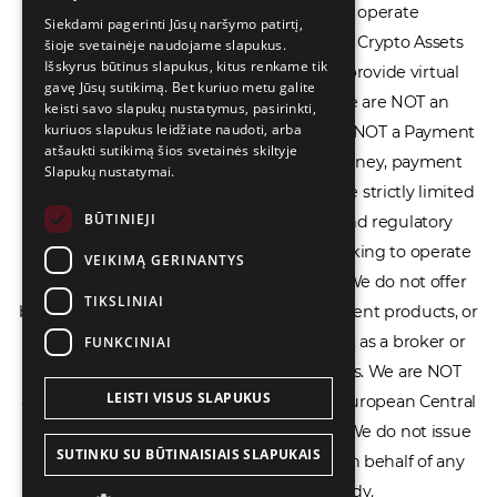
LIETUVIŲ
cryptocurrency exchanges, we are NOT a Crypto Assets
Siekdami pagerinti Jūsų naršymo patirtį,
Service Provider (CASP), and we do not provide virtual
šioje svetainėje naudojame slapukus.
РУССКИЙ
Išskyrus būtinus slapukus, kitus renkame tik
assets software or hardware wallets. We are NOT an
中文（简体
gavę Jūsų sutikimą. Bet kuriuo metu galite
Electronic Money Institution (EMI), we are NOT a Payment
keisti savo slapukų nustatymus, pasirinkti,
kuriuos slapukus leidžiate naudoti, arba
Institution (PI), and we do not issue e-money, payment
atšaukti sutikimą šios svetainės skiltyje
services, or IBAN accounts. Our services are strictly limited
Slapukų nustatymai.
to legal advisory, licensing assistance, and regulatory
BŪTINIEJI
compliance consulting for businesses seeking to operate
within the EU/EEA financial framework. We do not offer
VEIKIMĄ GERINANTYS
banking services, loans, insurance, investment products, or
TIKSLINIAI
crowdfunding services and we do not act as a broker or
FUNKCINIAI
affiliate for any financial trading platforms. We are NOT
affiliated with the Bank of Lithuania, the European Central
LEISTI VISUS SLAPUKUS
Bank, or any other supervisory authority. We do not issue
licenses, permits, or official documents on behalf of any
SUTINKU SU BŪTINAISIAIS SLAPUKAIS
government or regulatory body.