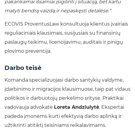
pakankamai išsamiai įsigilinti į situaciją, bet kartu
matyti bendrą vaizdą ir nepaskęsti detalėse.“
ECOVIS ProventusLaw konsultuoja klientus įvairiais
reguliaciniais klausimais, susijusiais su finansinių
paslaugų teikimu, licencijavimu, auditais ir pinigų
plovimo prevencija.
Darbo teisė
Komanda specializuojasi darbo santykių valdyme,
įdarbinimo ir migracijos klausimuose, taip pat vidaus
politikos ir darbuotojų perkėlimo srityse. Praktikai
vadovauja advokatė
Loreta Andziulytė
. Ekspertai
padeda įmonėms kurti efektyvią darbo aplinką ir
užtikrinti atitiktį teisiniams reikalavimams.