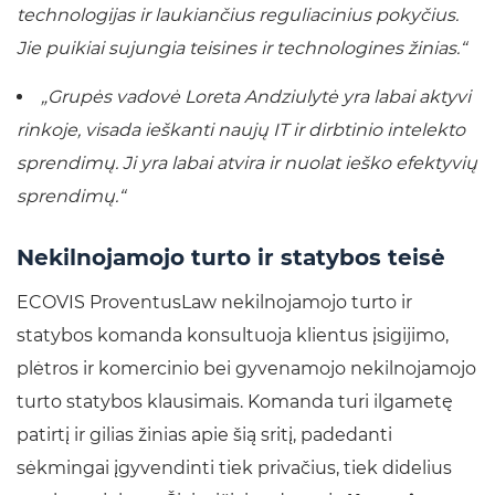
technologijas ir laukiančius reguliacinius pokyčius.
Jie puikiai sujungia teisines ir technologines žinias.“
„Grupės vadovė Loreta Andziulytė yra labai aktyvi
rinkoje, visada ieškanti naujų IT ir dirbtinio intelekto
sprendimų. Ji yra labai atvira ir nuolat ieško efektyvių
sprendimų.“
Nekilnojamojo turto ir statybos teisė
ECOVIS ProventusLaw nekilnojamojo turto ir
statybos komanda konsultuoja klientus įsigijimo,
plėtros ir komercinio bei gyvenamojo nekilnojamojo
turto statybos klausimais. Komanda turi ilgametę
patirtį ir gilias žinias apie šią sritį, padedanti
sėkmingai įgyvendinti tiek privačius, tiek didelius