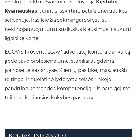
verslo projektus. Šiai sričiai vadovauja
Kęstutis
Kvainauskas
, turintis išskirtinę patirtį energetikos
sektoriuje, kas leidžia sėkmingai spręsti su
nekilnojamuoju turtu susijusius klausimus ir sukurti
ilgalaikę vertę.
ECOVIS ProventusLaw“ advokatų kontora dar kartą
įrodė savo profesionalumą, stabiliai augdama
įvairiose teisės srityse. Klientų pasitikėjimas, aukšti
reitingai ir nuolatinė lyderystė teisės rinkoje
patvirtina komandos kompetenciją ir įsipareigojimą
teikti aukščiausios kokybės paslaugas.
KONTAKTINIS ASMUO