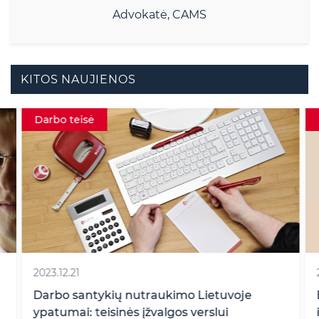
Advokatė, CAMS
KITOS NAUJIENOS
Darbo teisė
2023.12.21
Darbo santykių nutraukimo Lietuvoje
ypatumai: teisinės įžvalgos verslui