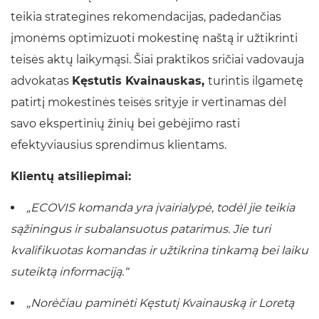
teikia strategines rekomendacijas, padedančias
įmonėms optimizuoti mokestinę naštą ir užtikrinti
teisės aktų laikymąsi. Šiai praktikos sričiai vadovauja
advokatas
Kęstutis Kvainauskas,
turintis ilgametę
patirtį mokestinės teisės srityje ir vertinamas dėl
savo ekspertinių žinių bei gebėjimo rasti
efektyviausius sprendimus klientams.
Klientų atsiliepimai:
„ECOVIS komanda yra įvairialypė, todėl jie teikia
sąžiningus ir subalansuotus patarimus. Jie turi
kvalifikuotas komandas ir užtikrina tinkamą bei laiku
suteiktą informaciją.“
„Norėčiau paminėti Kęstutį Kvainauską ir Loretą