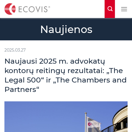
S
k
i
Naujienos
p
t
o
2025.03.27
c
Naujausi 2025 m. advokatų
o
kontorų reitingų rezultatai: „The
n
Legal 500“ ir „The Chambers and
t
Partners“
e
n
t