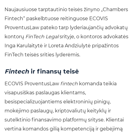
Naujausiuose tarptautinio teisės žinyno „Chambers
Fintech“ paskelbtuose reitinguose ECOVIS
ProventusLaw pateko tarp lyderiaujančių advokatų
kontorų
FinTech Legal
srityje, o kontoros advokatės
Inga Karulaitytė ir Loreta Andziulytė pripažintos
FinTech teisės srities lyderėmis.
Fintech
ir finansų teisė
ECOVIS ProventusLaw
fintech
komanda teikia
visapusiškas paslaugas klientams,
besispecializuojantiems elektroninių pinigų,
mokėjimo paslaugų, kriptovaliutų keityklų ir
sutelktinio finansavimo platformų srityse. Klientai
vertina komandos gilią kompetenciją ir gebėjimą