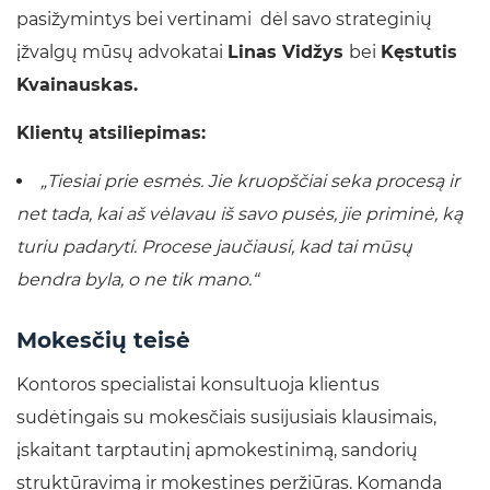
pasižymintys bei vertinami dėl savo strateginių
įžvalgų mūsų advokatai
Linas Vidžys
bei
Kęstutis
Kvainauskas.
Klientų atsiliepimas:
„Tiesiai prie esmės. Jie kruopščiai seka procesą ir
net tada, kai aš vėlavau iš savo pusės, jie priminė, ką
turiu padaryti. Procese jaučiausi, kad tai mūsų
bendra byla, o ne tik mano.“
Mokesčių teisė
Kontoros specialistai konsultuoja klientus
sudėtingais su mokesčiais susijusiais klausimais,
įskaitant tarptautinį apmokestinimą, sandorių
struktūravimą ir mokestines peržiūras. Komanda