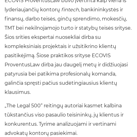
ECOVIS ProventusLaw buvo įvertinta kaip viena iš
lyderiaujančių kontorų
fintech
, bankininkystės ir
finansų, darbo teisės, ginčų sprendimo, mokesčių,
TMT bei nekilnojamojo turto ir statybų teisės srityse.
Šios srities ekspertai nuosekliai dirba su
kompleksiniais projektais ir užsitikrino klientų
pasitikėjimą. Šiose praktikos srityse ECOVIS
ProventusLaw dirba jau daugelį metų ir didžiuojasi
patyrusia bei patikima profesionalų komanda,
galinčia spręsti pačius sudėtingiausius klientų
klausimus.
„The Legal 500“ reitingų autoriai kasmet kalbina
tūkstančius viso pasaulio teisininkų, jų klientus ir
konkurentus. Tyrime analizuojami ir vertinami
advokatų kontorų pasiekimai.