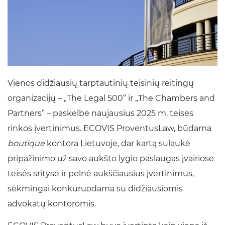
Vienos didžiausių tarptautinių teisinių reitingų
organizacijų – „The Legal 500“ ir „The Chambers and
Partners“ – paskelbė naujausius 2025 m. teisės
rinkos įvertinimus. ECOVIS ProventusLaw, būdama
boutique
kontora Lietuvoje, dar kartą sulaukė
pripažinimo už savo aukšto lygio paslaugas įvairiose
teisės srityse ir pelnė aukščiausius įvertinimus,
sėkmingai konkuruodama su didžiausiomis
advokatų kontoromis.