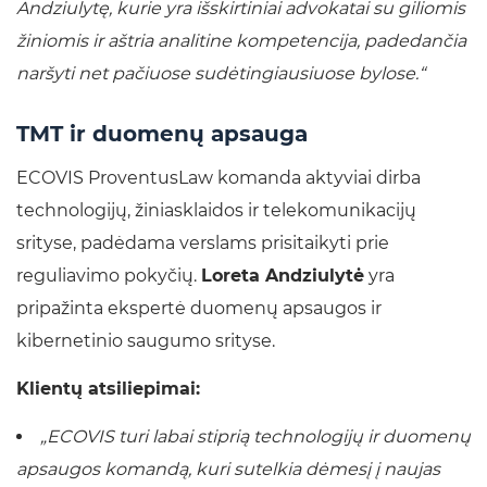
Andziulytę, kurie yra išskirtiniai advokatai su giliomis
žiniomis ir aštria analitine kompetencija, padedančia
naršyti net pačiuose sudėtingiausiuose bylose.“
TMT ir duomenų apsauga
ECOVIS ProventusLaw komanda aktyviai dirba
technologijų, žiniasklaidos ir telekomunikacijų
srityse, padėdama verslams prisitaikyti prie
reguliavimo pokyčių.
Loreta Andziulytė
yra
pripažinta ekspertė duomenų apsaugos ir
kibernetinio saugumo srityse.
Klientų atsiliepimai:
„ECOVIS turi labai stiprią technologijų ir duomenų
apsaugos komandą, kuri sutelkia dėmesį į naujas