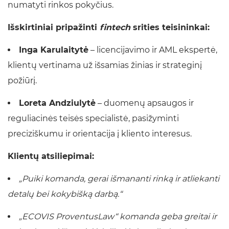
numatyti rinkos pokyčius.
Išskirtiniai pripažinti
fintech
srities teisininkai:
Inga Karulaitytė
– licencijavimo ir AML ekspertė,
klientų vertinama už išsamias žinias ir strateginį
požiūrį.
Loreta Andziulytė
– duomenų apsaugos ir
reguliacinės teisės specialistė, pasižyminti
preciziškumu ir orientacija į kliento interesus.
Klientų atsiliepimai:
„Puiki komanda, gerai išmananti rinką ir atliekanti
detalų bei kokybišką darbą.“
„ECOVIS ProventusLaw“ komanda geba greitai ir