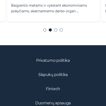
Baigiantis metams ir vykstant ekonominiams
pokyčiams, skatinantiems darbo organ ...
Privatumo politika
Slapukų politika
Fintech
Duomenų apsauga