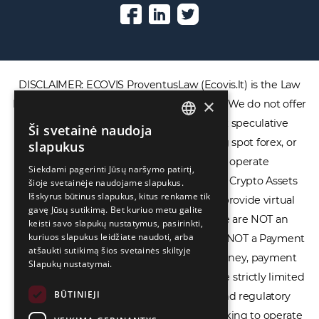
DISCLAIMER: ECOVIS ProventusLaw (Ecovis.lt) is the Law
×
Firm and NOT a financial services provider. We do not offer
or provide access to securities, complex speculative
Ši svetainė naudoja
ENGLISH
financial products including CFDs, rolling spot forex, or
slapukus
LIETUVIŲ
financial spread betting. We do not operate
Siekdami pagerinti Jūsų naršymo patirtį,
cryptocurrency exchanges, we are NOT a Crypto Assets
šioje svetainėje naudojame slapukus.
РУССКИЙ
Išskyrus būtinus slapukus, kitus renkame tik
Service Provider (CASP), and we do not provide virtual
中文（简体
gavę Jūsų sutikimą. Bet kuriuo metu galite
assets software or hardware wallets. We are NOT an
keisti savo slapukų nustatymus, pasirinkti,
kuriuos slapukus leidžiate naudoti, arba
Electronic Money Institution (EMI), we are NOT a Payment
atšaukti sutikimą šios svetainės skiltyje
Institution (PI), and we do not issue e-money, payment
Slapukų nustatymai.
services, or IBAN accounts. Our services are strictly limited
BŪTINIEJI
to legal advisory, licensing assistance, and regulatory
compliance consulting for businesses seeking to operate