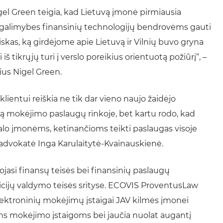
igel Green teigia, kad Lietuvą įmonė pirmiausia
os galimybes finansinių technologijų bendrovėms gauti
viskas, ką girdėjome apie Lietuvą ir Vilnių buvo gryna
iš tikrųjų turi į verslo poreikius orientuotą požiūrį“, –
rius Nigel Green.
klientui reiškia ne tik dar vieno naujo žaidėjo
ą mokėjimo paslaugų rinkoje, bet kartu rodo, kad
pitalo įmonėms, ketinančioms teikti paslaugas visoje
advokatė Inga Karulaitytė-Kvainauskienė.
asi finansų teisės bei finansinių paslaugų
ticijų valdymo teisės srityse. ECOVIS ProventusLaw
elektroninių mokėjimų įstaigai JAV kilmės įmonei
oms mokėjimo įstaigoms bei jaučia nuolat augantį