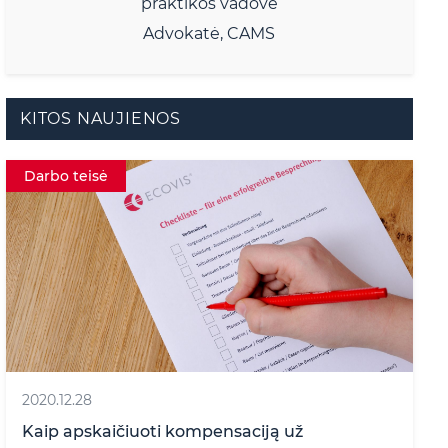
praktikos vadovė
Advokatė, CAMS
KITOS NAUJIENOS
Darbo teisė
2020.12.28
Kaip apskaičiuoti kompensaciją už