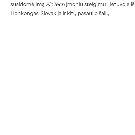
susidomėjimą
FinTech
įmonių steigimu Lietuvoje iš to
Honkongas, Slovakija ir kitų pasaulio šalių.