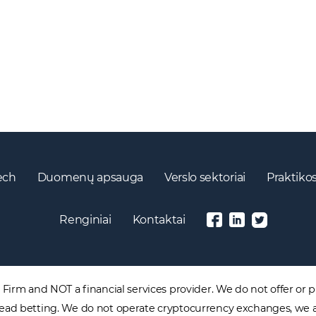
ech
Duomenų apsauga
Verslo sektoriai
Praktikos
Renginiai
Kontaktai
irm and NOT a financial services provider. We do not offer or pr
 spread betting. We do not operate cryptocurrency exchanges, we 