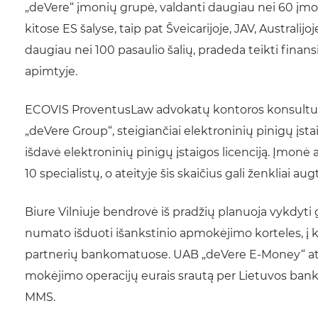
„deVere“ įmonių grupė, valdanti daugiau nei 60 įmonių
kitose ES šalyse, taip pat Šveicarijoje, JAV, Australijo
daugiau nei 100 pasaulio šalių, pradeda teikti finans
apimtyje.
ECOVIS ProventusLaw advokatų kontoros konsultuota
„deVere Group“, steigiančiai elektroninių pinigų įs
išdavė elektroninių pinigų įstaigos licenciją. Įmonė 
10 specialistų, o ateityje šis skaičius gali ženkliai augt
Biure Vilniuje bendrovė iš pradžių planuoja vykdyti g
numato išduoti išankstinio apmokėjimo korteles, į ku
partnerių bankomatuose. UAB „deVere E-Money“ ateit
mokėjimo operacijų eurais srautą per Lietuvos b
MMS.