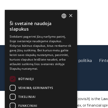
×
Ši svetainė naudoja
ENGLISH
slapukus
LIETUVIŲ
Siekdami pagerinti Jūsų naršymo patirtį,
šioje svetainėje naudojame slapukus.
РУССКИЙ
Išskyrus būtinus slapukus, kitus renkame tik
中文（简体
gavę Jūsų sutikimą. Bet kuriuo metu galite
keisti savo slapukų nustatymus, pasirinkti,
kuriuos slapukus leidžiate naudoti, arba
Privatumo politika
Slapukų politika
Fint
atšaukti sutikimą šios svetainės skiltyje
Slapukų nustatymai.
BŪTINIEJI
VEIKIMĄ GERINANTYS
TIKSLINIAI
DISCLAIMER: ECOVIS ProventusLaw (Ecovis.lt) is the Law F
products including CFDs, rolling spot forex, or financial
FUNKCINIAI