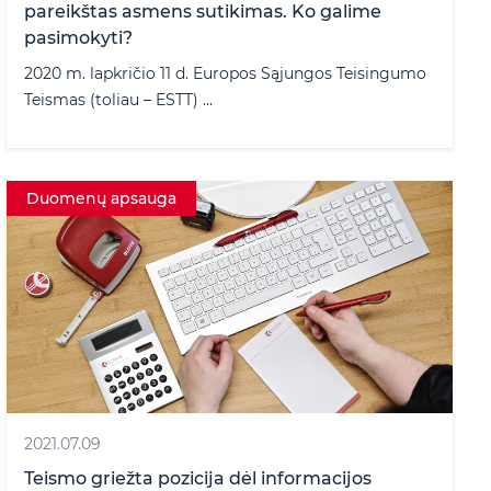
pareikštas asmens sutikimas. Ko galime
pasimokyti?
2020 m. lapkričio 11 d. Europos Sąjungos Teisingumo
Teismas (toliau – ESTT) ...
Duomenų apsauga
2021.07.09
Teismo griežta pozicija dėl informacijos