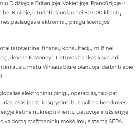
 Didžiojoje Britanijoje, Vokietijoje, Prancūzijoje ir
je bei Kinijoje, ir turinti daugiau nei 80 000 klientų
ines paslaugas elektroninių pinigų licencijos
i tarptautinei finansų konsultacijų milžinei
taigą „deVere E-Money“, Lietuvos bankas kovo 2 d.
artimiausiu metu Vilniaus biure planuoja įdarbinti apie
i.
lobalias elektroninių pinigų operacijas, taip pat
rias lėšas įnešti ir išgryninti bus galima bendrovės
yje ketina nukreipti klientų Lietuvoje ir užsienyje
anko valdomą mažmeninių mokėjimų sistemą SEPA