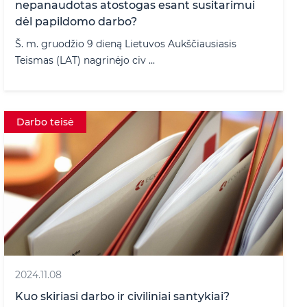
nepanaudotas atostogas esant susitarimui
dėl papildomo darbo?
Š. m. gruodžio 9 dieną Lietuvos Aukščiausiasis
Teismas (LAT) nagrinėjo civ ...
Darbo teisė
2024.11.08
Kuo skiriasi darbo ir civiliniai santykiai?