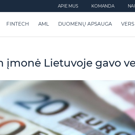
APIE MUS
KOMANDA
NA
FINTECH
AML
DUOMENŲ APSAUGA
VERS
 įmonė Lietuvoje gavo vei