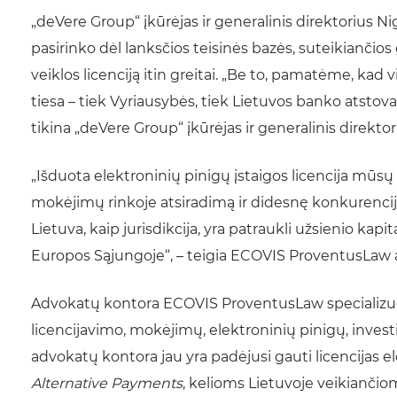
„deVere Group“ įkūrėjas ir generalinis direktorius N
pasirinko dėl lanksčios teisinės bazės, suteikianči
veiklos licenciją itin greitai. „Be to, pamatėme, kad 
tiesa – tiek Vyriausybės, tiek Lietuvos banko atstovai 
tikina „deVere Group“ įkūrėjas ir generalinis direkto
„Išduota elektroninių pinigų įstaigos licencija mūsų 
mokėjimų rinkoje atsiradimą ir didesnę konkurencij
Lietuva, kaip jurisdikcija, yra patraukli užsienio ka
Europos Sąjungoje“, – teigia ECOVIS ProventusLaw 
Advokatų kontora ECOVIS ProventusLaw specializuoj
licencijavimo, mokėjimų, elektroninių pinigų, inves
advokatų kontora jau yra padėjusi gauti licencijas 
Alternative Payments
, kelioms Lietuvoje veikianči