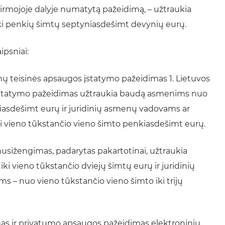
irmojoje dalyje numatytą pažeidimą, – užtraukia
ki penkių šimtų septyniasdešimt devynių eurų.
psniai:
ų teisinės apsaugos įstatymo pažeidimas 1. Lietuvos
statymo pažeidimas užtraukia baudą asmenims nuo
iasdešimt eurų ir juridinių asmenų vadovams ar
i vieno tūkstančio vieno šimto penkiasdešimt eurų.
 nusižengimas, padarytas pakartotinai, užtraukia
vieno tūkstančio dviejų šimtų eurų ir juridinių
– nuo vieno tūkstančio vieno šimto iki trijų
as ir privatumo apsaugos pažeidimas elektroninių