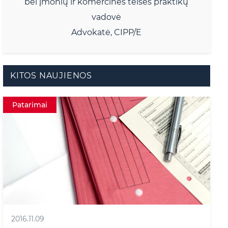
bei įmonių ir komercinės teisės praktikų
vadovė
Advokatė, CIPP/E
KITOS NAUJIENOS
Patarimai
2016.11.09