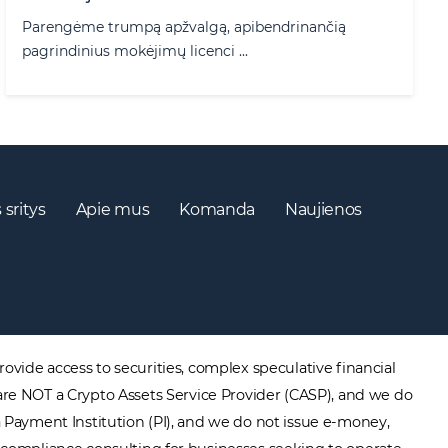
Parengėme trumpą apžvalgą, apibendrinančią
pagrindinius mokėjimų licenci ...
 sritys
Apie mus
Komanda
Naujienos
ovide access to securities, complex speculative financial
are NOT a Crypto Assets Service Provider (CASP), and we do
a Payment Institution (PI), and we do not issue e-money,