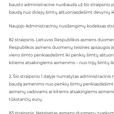
bausto administracine nuobauda už šio straipsnio p
baudą nuo dviejų šimtų aštuoniasdešimt devynių i
Naujojo Administracinių nusižengimų kodeksas strai
82 straipsnis. Lietuvos Respublikos asmens duomen
Respublikos asmens duomenų teisinės apsaugos į
vieno šimto penkiasdešimt iki penkių šimtų aštuon
kitiems atsakingiems asmenims – nuo trijų šimtų ik
2. Šio straipsnio 1 dalyje numatytas administracinis
baudą asmenims nuo penkių šimtų penkiasdešimt iki 
asmenų vadovams ar kitiems atsakingiems asmenims 
tūkstančių eurų.
83 straipsnis. Neteisėtas asmens duomenų tvarkym