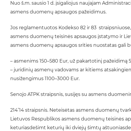
Nuo š.m. sausio 1 d. įsigaliojus naujajam Administr
asmens duomenų apsaugos pažeidimus.
Jos reglamentuotos Kodekso 82 ir 83 straipsniuose
asmens duomenų teisinės apsaugos įstatymo ir Liet
asmens duomenų apsaugos srities nuostatas gali bū
– asmenims 150–580 Eur, už pakartotinį pažeidimą 
– juridinių asmenų vadovams ar kitiems atsakingie
nusižengimus 1100–3000 Eur.
Senojo ATPK straipsnis, susijęs su asmens duomeni
214’14 straipsnis. Neteisėtas asmens duomenų tv
Lietuvos Respublikos asmens duomenų teisinės aps
keturiasdešimt keturių iki dviejų šimtų aštuoniasde