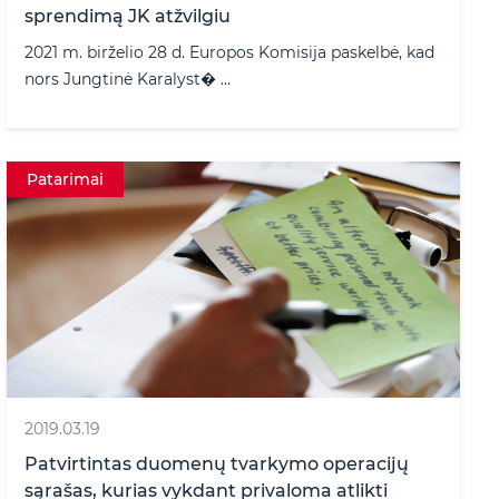
sprendimą JK atžvilgiu
2021 m. birželio 28 d. Europos Komisija paskelbė, kad
nors Jungtinė Karalyst� ...
Patarimai
2019.03.19
Patvirtintas duomenų tvarkymo operacijų
sąrašas, kurias vykdant privaloma atlikti