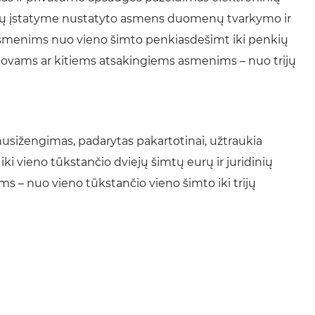
 ryšių įstatyme nustatyto asmens duomenų tvarkymo ir
smenims nuo vieno šimto penkiasdešimt iki penkių
dovams ar kitiems atsakingiems asmenims – nuo trijų
 nusižengimas, padarytas pakartotinai, užtraukia
vieno tūkstančio dviejų šimtų eurų ir juridinių
– nuo vieno tūkstančio vieno šimto iki trijų