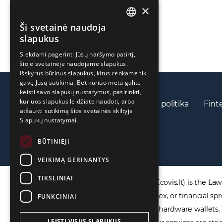
×
Ši svetainė naudoja
ENGLISH
slapukus
LIETUVIŲ
Siekdami pagerinti Jūsų naršymo patirtį,
šioje svetainėje naudojame slapukus.
РУССКИЙ
Išskyrus būtinus slapukus, kitus renkame tik
中文（简体
gavę Jūsų sutikimą. Bet kuriuo metu galite
keisti savo slapukų nustatymus, pasirinkti,
kuriuos slapukus leidžiate naudoti, arba
Privatumo politika
Slapukų politika
Fint
atšaukti sutikimą šios svetainės skiltyje
Slapukų nustatymai.
BŪTINIEJI
VEIKIMĄ GERINANTYS
TIKSLINIAI
DISCLAIMER: ECOVIS ProventusLaw (Ecovis.lt) is the Law F
products including CFDs, rolling spot forex, or financial
FUNKCINIAI
not provide virtual assets software or hardware wallets
LEISTI VISUS SLAPUKUS