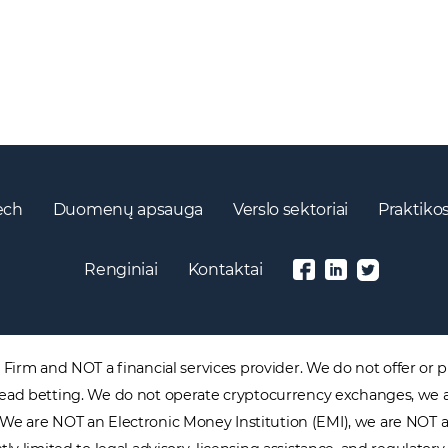
ech
Duomenų apsauga
Verslo sektoriai
Praktikos
Renginiai
Kontaktai
irm and NOT a financial services provider. We do not offer or pr
 spread betting. We do not operate cryptocurrency exchanges, we 
. We are NOT an Electronic Money Institution (EMI), we are NOT 