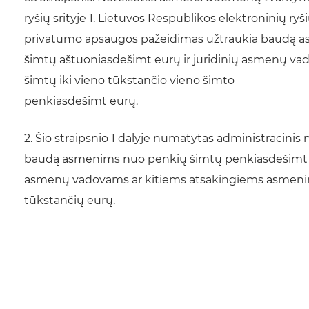
ryšių srityje 1. Lietuvos Respublikos elektroninių
privatumo apsaugos pažeidimas užtraukia baudą a
šimtų aštuoniasdešimt eurų ir juridinių asmenų va
šimtų iki vieno tūkstančio vieno šimto
penkiasdešimt eurų.
2. Šio straipsnio 1 dalyje numatytas administracinis
baudą asmenims nuo penkių šimtų penkiasdešimt iki 
asmenų vadovams ar kitiems atsakingiems asmenims 
tūkstančių eurų.