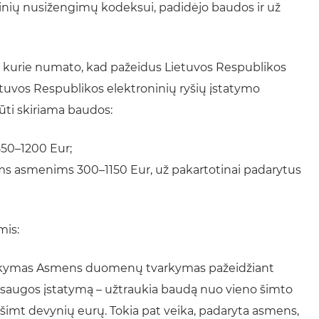
acinių nusižengimų kodeksui, padidėjo baudos ir už
, kurie numato, kad pažeidus Lietuvos Respublikos
uvos Respublikos elektroninių ryšių įstatymo
ti skiriama baudos:
550–1200 Eur;
ms asmenims 300–1150 Eur, už pakartotinai padarytus
mis:
arkymas Asmens duomenų tvarkymas pažeidžiant
augos įstatymą – užtraukia baudą nuo vieno šimto
šimt devynių eurų. Tokia pat veika, padaryta asmens,