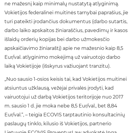
ne mažesnį kaip minimalų nustatytą atlyginimą.
Vokietijos federalinei muitinės tarnybai paprašius, jie
turi pateikti įrodančius dokumentus (darbo sutartis,
darbo laiko apskaitos žiniaraščius, pavedimų ir kasos
išlaidų orderių kopijas bei darbo užmokesčio
apskaičiavimo žiniaraštį) apie ne mažesnio kaip 8,5
Eur/val. atlyginimo mokėjimą už vairuotojo darbo
laiką Vokietijoje (išskyrus važiuojant tranzitu).
„Nuo sausio 1-osios keisis tai, kad Vokietijos muitinei
atsiuntus užklausą, vežėjai privalės įrodyti, kad
vairuotojui už darbą Vokietijos teritorijoje nuo 2017
m. sausio 1 d. jie moka nebe 8,5 Eur/val., bet 8,84
Eur/val.“, – teigia ECOVIS tarptautinio konsultacinių
paslaugų tinklo, kilusio iš Vokietijos, partnerio
Lietuvoje ECOVIS ProventusLaw advokatė Inga