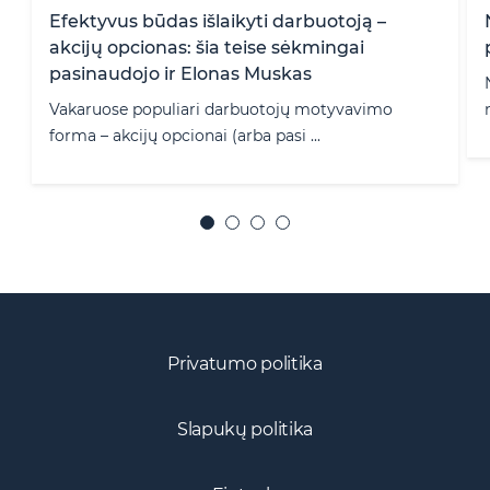
Nuo rugpjūčio 1 d. įsigalioja Darbo kodekso
pakeitimai
Nuo 2020 m. rugpjūčio 1 d. įsigalios Darbo kodekso
normų pakeitimai. ECOVIS ...
Privatumo politika
Slapukų politika
Fintech