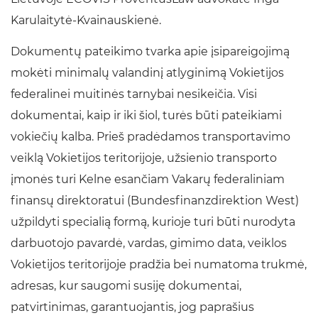
Karulaitytė-Kvainauskienė.
Dokumentų pateikimo tvarka apie įsipareigojimą
mokėti minimalų valandinį atlyginimą Vokietijos
federalinei muitinės tarnybai nesikeičia. Visi
dokumentai, kaip ir iki šiol, turės būti pateikiami
vokiečių kalba. Prieš pradėdamos transportavimo
veiklą Vokietijos teritorijoje, užsienio transporto
įmonės turi Kelne esančiam Vakarų federaliniam
finansų direktoratui (Bundesfinanzdirektion West)
užpildyti specialią formą, kurioje turi būti nurodyta
darbuotojo pavardė, vardas, gimimo data, veiklos
Vokietijos teritorijoje pradžia bei numatoma trukmė,
adresas, kur saugomi susiję dokumentai,
patvirtinimas, garantuojantis, jog paprašius