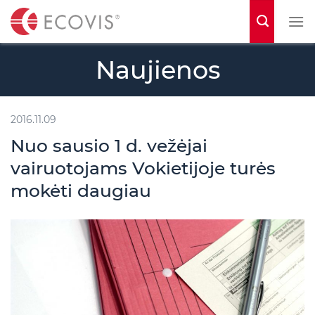
S
k
i
Naujienos
p
t
o
2016.11.09
c
Nuo sausio 1 d. vežėjai
o
vairuotojams Vokietijoje turės
n
mokėti daugiau
t
e
n
t