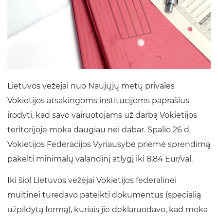
Lietuvos vežėjai nuo Naujųjų metų privalės
Vokietijos atsakingoms institucijoms paprašius
įrodyti, kad savo vairuotojams už darbą Vokietijos
teritorijoje moka daugiau nei dabar. Spalio 26 d.
Vokietijos Federacijos Vyriausybė priėmė sprendimą
pakelti minimalų valandinį atlygį iki 8,84 Eur/val.
Iki šiol Lietuvos vežėjai Vokietijos federalinei
muitinei turėdavo pateikti dokumentus (specialią
užpildytą formą), kuriais jie deklaruodavo, kad moka