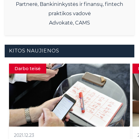
Partnerė, Bankininkystės ir finansų, fintech
praktikos vadovė
Advokatė, CAMS
KITOS NAUJIENOS
Darbo teisė
2020.06.19