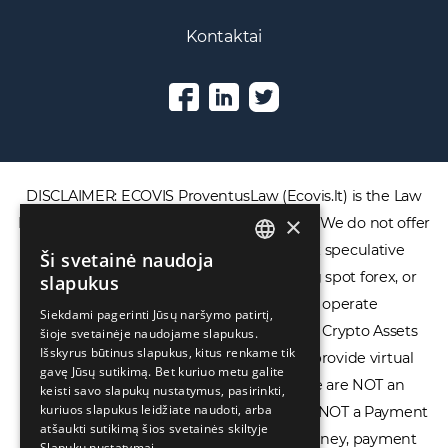
Kontaktai
DISCLAIMER: ECOVIS ProventusLaw (Ecovis.lt) is the Law
Firm and NOT a financial services provider. We do not offer
×
or provide access to securities, complex speculative
financial products including CFDs, rolling spot forex, or
Ši svetainė naudoja
ENGLISH
financial spread betting. We do not operate
slapukus
LIETUVIŲ
cryptocurrency exchanges, we are NOT a Crypto Assets
Siekdami pagerinti Jūsų naršymo patirtį,
Service Provider (CASP), and we do not provide virtual
šioje svetainėje naudojame slapukus.
РУССКИЙ
Išskyrus būtinus slapukus, kitus renkame tik
assets software or hardware wallets. We are NOT an
中文（简体
gavę Jūsų sutikimą. Bet kuriuo metu galite
Electronic Money Institution (EMI), we are NOT a Payment
keisti savo slapukų nustatymus, pasirinkti,
kuriuos slapukus leidžiate naudoti, arba
Institution (PI), and we do not issue e-money, payment
atšaukti sutikimą šios svetainės skiltyje
services, or IBAN accounts. Our services are strictly limited
Slapukų nustatymai.