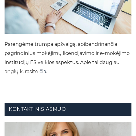
Parengėme trumpą apžvalgą, apibendrinančią
pagrindinius mokėjimų licencijavimo ir e-mokėjimo
institucijų ES veiklos aspektus. Apie tai daugiau
anglų k. rasite
čia
.
KONTAKTINIS ASMUO