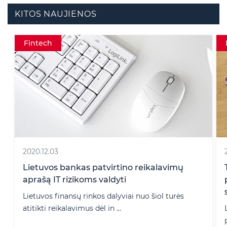
KITOS NAUJIENOS
Fintech
2020.12.03
Lietuvos bankas patvirtino reikalavimų
aprašą IT rizikoms valdyti
Lietuvos finansų rinkos dalyviai nuo šiol turės
atitikti reikalavimus dėl in ...