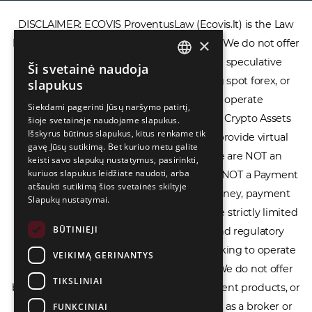
DISCLAIMER: ECOVIS ProventusLaw (Ecovis.lt) is the Law
×
Firm and NOT a financial services provider. We do not offer
or provide access to securities, complex speculative
Ši svetainė naudoja
ENGLISH
financial products including CFDs, rolling spot forex, or
slapukus
LIETUVIŲ
financial spread betting. We do not operate
Siekdami pagerinti Jūsų naršymo patirtį,
cryptocurrency exchanges, we are NOT a Crypto Assets
šioje svetainėje naudojame slapukus.
РУССКИЙ
Išskyrus būtinus slapukus, kitus renkame tik
Service Provider (CASP), and we do not provide virtual
中文（简体
gavę Jūsų sutikimą. Bet kuriuo metu galite
assets software or hardware wallets. We are NOT an
keisti savo slapukų nustatymus, pasirinkti,
kuriuos slapukus leidžiate naudoti, arba
Electronic Money Institution (EMI), we are NOT a Payment
atšaukti sutikimą šios svetainės skiltyje
Institution (PI), and we do not issue e-money, payment
Slapukų nustatymai.
services, or IBAN accounts. Our services are strictly limited
BŪTINIEJI
to legal advisory, licensing assistance, and regulatory
compliance consulting for businesses seeking to operate
VEIKIMĄ GERINANTYS
within the EU/EEA financial framework. We do not offer
TIKSLINIAI
banking services, loans, insurance, investment products, or
crowdfunding services and we do not act as a broker or
FUNKCINIAI