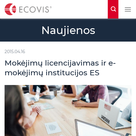
S
k
i
Naujienos
p
t
o
2015.04.16
c
Mokėjimų licencijavimas ir e-
o
mokėjimų institucijos ES
n
t
e
n
t