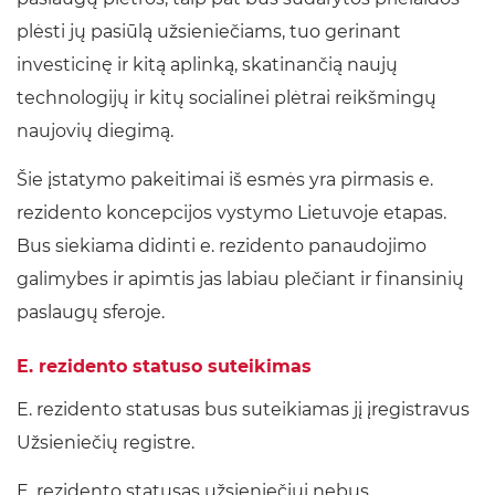
plėsti jų pasiūlą užsieniečiams, tuo gerinant
investicinę ir kitą aplinką, skatinančią naujų
technologijų ir kitų socialinei plėtrai reikšmingų
naujovių diegimą.
Šie įstatymo pakeitimai iš esmės yra pirmasis e.
rezidento koncepcijos vystymo Lietuvoje etapas.
Bus siekiama didinti e. rezidento panaudojimo
galimybes ir apimtis jas labiau plečiant ir finansinių
paslaugų sferoje.
E. rezidento statuso suteikimas
E. rezidento statusas bus suteikiamas jį įregistravus
Užsieniečių registre.
E. rezidento statusas užsieniečiui nebus