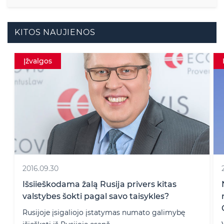
KITOS NAUJIENOS
Patirtis
2025.03.27
Naujausi 2025 m. advokatų kontorų
reitingų rezultatai: „The Legal 500“ ir „The
Chambers and Partners“
ę