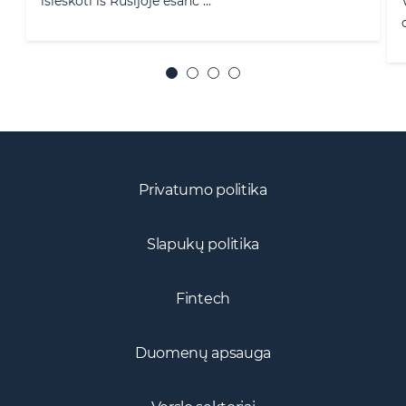
Vienos didžiausių tarptautinių teisinių reitingų
organizacijų – „The L ...
Privatumo politika
Slapukų politika
Fintech
Duomenų apsauga