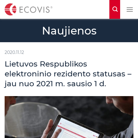
S
k
i
Naujienos
p
t
o
2020.11.12
c
Lietuvos Respublikos
o
elektroninio rezidento statusas –
n
jau nuo 2021 m. sausio 1 d.
t
e
n
t