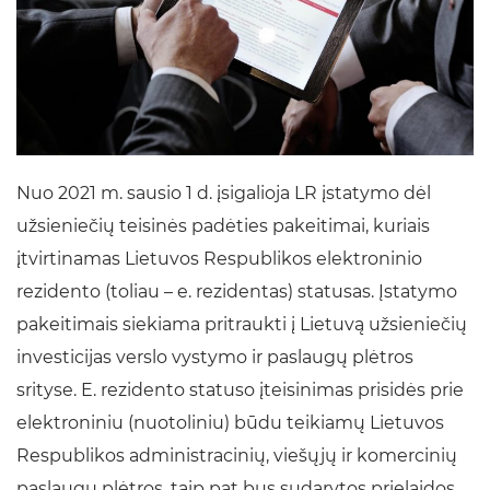
Nuo 2021 m. sausio 1 d. įsigalioja LR įstatymo dėl
užsieniečių teisinės padėties pakeitimai, kuriais
įtvirtinamas Lietuvos Respublikos elektroninio
rezidento (toliau – e. rezidentas) statusas. Įstatymo
pakeitimais siekiama pritraukti į Lietuvą užsieniečių
investicijas verslo vystymo ir paslaugų plėtros
srityse. E. rezidento statuso įteisinimas prisidės prie
elektroniniu (nuotoliniu) būdu teikiamų Lietuvos
Respublikos administracinių, viešųjų ir komercinių
paslaugų plėtros, taip pat bus sudarytos prielaidos