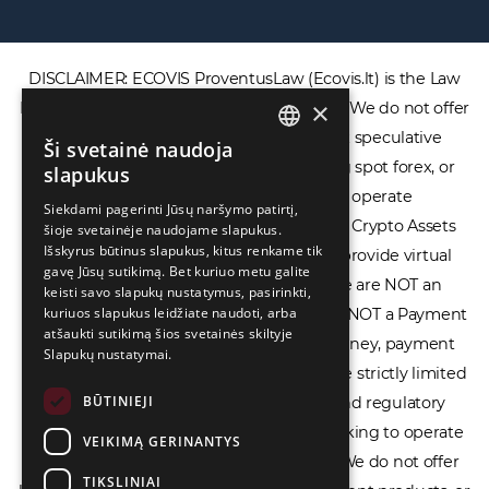
DISCLAIMER: ECOVIS ProventusLaw (Ecovis.lt) is the Law
×
Firm and NOT a financial services provider. We do not offer
Ši svetainė naudoja
ENGLISH
or provide access to securities, complex speculative
slapukus
financial products including CFDs, rolling spot forex, or
LIETUVIŲ
Siekdami pagerinti Jūsų naršymo patirtį,
financial spread betting. We do not operate
šioje svetainėje naudojame slapukus.
РУССКИЙ
Išskyrus būtinus slapukus, kitus renkame tik
cryptocurrency exchanges, we are NOT a Crypto Assets
中文（简体
gavę Jūsų sutikimą. Bet kuriuo metu galite
Service Provider (CASP), and we do not provide virtual
keisti savo slapukų nustatymus, pasirinkti,
assets software or hardware wallets. We are NOT an
kuriuos slapukus leidžiate naudoti, arba
atšaukti sutikimą šios svetainės skiltyje
Electronic Money Institution (EMI), we are NOT a Payment
Slapukų nustatymai.
Institution (PI), and we do not issue e-money, payment
services, or IBAN accounts. Our services are strictly limited
BŪTINIEJI
to legal advisory, licensing assistance, and regulatory
VEIKIMĄ GERINANTYS
compliance consulting for businesses seeking to operate
TIKSLINIAI
within the EU/EEA financial framework. We do not offer