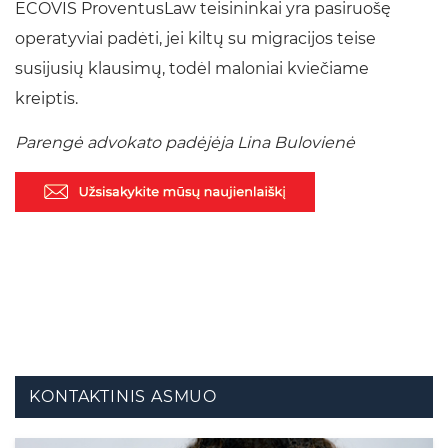
ECOVIS ProventusLaw teisininkai yra pasiruošę
operatyviai padėti, jei kiltų su migracijos teise
susijusių klausimų, todėl maloniai kviečiame
kreiptis.
Parengė advokato padėjėja Lina Bulovienė
KONTAKTINIS ASMUO