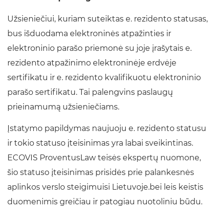
Užsieniečiui, kuriam suteiktas e. rezidento statusas,
bus išduodama elektroninės atpažinties ir
elektroninio parašo priemonė su joje įrašytais e.
rezidento atpažinimo elektroninėje erdvėje
sertifikatu ir e. rezidento kvalifikuotu elektroninio
parašo sertifikatu. Tai palengvins paslaugų
prieinamumą užsieniečiams.
Įstatymo papildymas naujuoju e. rezidento statusu
ir tokio statuso įteisinimas yra labai sveikintinas.
ECOVIS ProventusLaw teisės ekspertų nuomone,
šio statuso įteisinimas prisidės prie palankesnės
aplinkos verslo steigimuisi Lietuvoje.bei leis keistis
duomenimis greičiau ir patogiau nuotoliniu būdu.