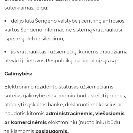
suteikiamas, jeigu:
dėl jo kita Šengeno valstybė į centrinę antrosios
kartos Šengeno informacinę sistemą yra įtraukusi
įspėjimą dėl neįsileidimo;
jis yra įtrauktas į užsieniečių, kuriems draudžiama
atvykti į Lietuvos Respubliką, nacionalinį sąrašą.
Galimybės:
Elektroninio rezidento statusas užsieniečiams
suteiks galimybę elektroniniu būdu steigti įmones,
atidaryti sąskaitas banke, deklaruoti mokesčius ar
naudotis kitomis
administracinėmis, viešosiomis
ar komercinėmis
elektroniniu (nuotoliniu) būdu
teikiamomis
paslaugomis.