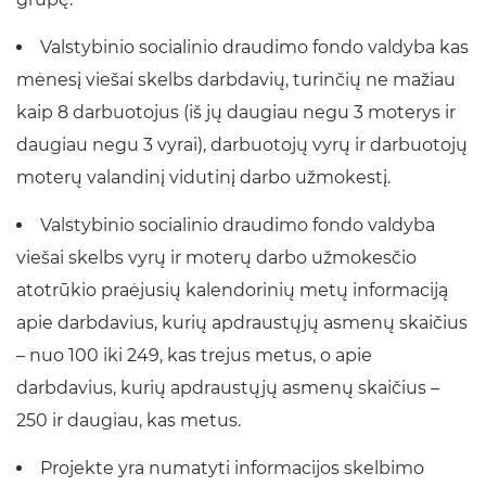
Valstybinio socialinio draudimo fondo valdyba kas
mėnesį viešai skelbs darbdavių, turinčių ne mažiau
kaip 8 darbuotojus (iš jų daugiau negu 3 moterys ir
daugiau negu 3 vyrai), darbuotojų vyrų ir darbuotojų
moterų valandinį vidutinį darbo užmokestį.
Valstybinio socialinio draudimo fondo valdyba
viešai skelbs vyrų ir moterų darbo užmokesčio
atotrūkio praėjusių kalendorinių metų informaciją
apie darbdavius, kurių apdraustųjų asmenų skaičius
– nuo 100 iki 249, kas trejus metus, o apie
darbdavius, kurių apdraustųjų asmenų skaičius –
250 ir daugiau, kas metus.
Projekte yra numatyti informacijos skelbimo