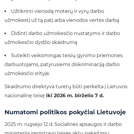
Užtikrinti vienodą moterų ir vyrų darbo
užmokestį už tą patį arba vienodos vertės darbą
Didinti darbo užmokesčio nustatymo ir darbo
užmokesčio dydžio skaidrumą
Suteikti veiksmingas teisių gynimo priemones
darbuotojams, patyrusiems diskriminaciją darbo
užmokesčio srityje.
Skaidrumo direktyva turėtų būti perkelta į Lietuvos
nacionalinę teisę
iki 2026 m. birželio 7 d.
Numatomi politikos pokyčiai Lietuvoje
2025 m. rugsėjo 12 d. Socialinės apsaugos ir darbo
ministerija įregistravo teisės aktų pakeitimų