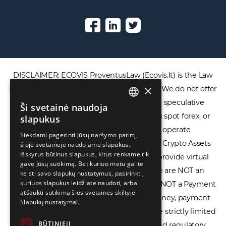
DISCLAIMER: ECOVIS ProventusLaw (Ecovis.lt) is the Law
×
Firm and NOT a financial services provider. We do not offer
or provide access to securities, complex speculative
Ši svetainė naudoja
ENGLISH
financial products including CFDs, rolling spot forex, or
slapukus
LIETUVIŲ
financial spread betting. We do not operate
Siekdami pagerinti Jūsų naršymo patirtį,
cryptocurrency exchanges, we are NOT a Crypto Assets
šioje svetainėje naudojame slapukus.
РУССКИЙ
Išskyrus būtinus slapukus, kitus renkame tik
Service Provider (CASP), and we do not provide virtual
中文（简体
gavę Jūsų sutikimą. Bet kuriuo metu galite
assets software or hardware wallets. We are NOT an
keisti savo slapukų nustatymus, pasirinkti,
kuriuos slapukus leidžiate naudoti, arba
Electronic Money Institution (EMI), we are NOT a Payment
atšaukti sutikimą šios svetainės skiltyje
Institution (PI), and we do not issue e-money, payment
Slapukų nustatymai.
services, or IBAN accounts. Our services are strictly limited
BŪTINIEJI
to legal advisory, licensing assistance, and regulatory