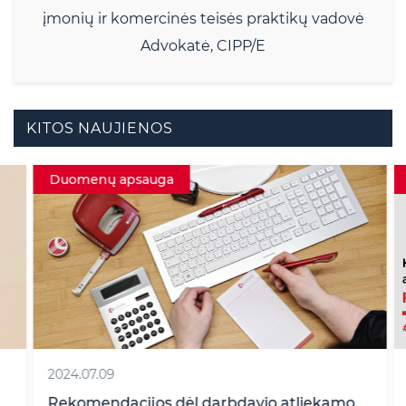
įmonių ir komercinės teisės praktikų vadovė
Advokatė, CIPP/E
KITOS NAUJIENOS
Duomenų apsauga
2024.07.09
Rekomendacijos dėl darbdavio atliekamo