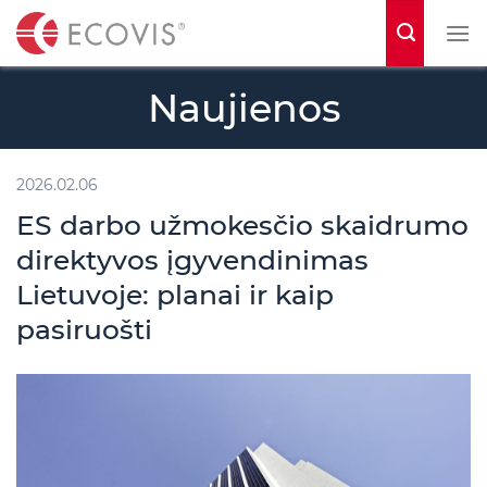
S
k
i
Naujienos
p
t
o
2026.02.06
c
ES darbo užmokesčio skaidrumo
o
direktyvos įgyvendinimas
n
Lietuvoje: planai ir kaip
t
pasiruošti
e
n
t