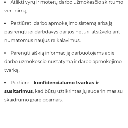
Atlikti vyrų ir moterų darbo užmokesčio skirtumo
vertinimą;
Peržiūrėti darbo apmokėjimo sistemą arba ją
pasirengti,jei darbdavys dar jos neturi, atsižvelgiant į
numatomus naujus reikalavimus.
Parengti aiškią informaciją darbuotojams apie
darbo užmokesčio nustatymą ir darbo apmokėjimo
tvarką.
Peržiūrėti
konfidencialumo tvarkas ir
susitarimus
, kad būtų užtikrintas jų suderinimas su
skaidrumo įpareigojimais.