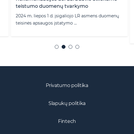
teistumo duomenų tvarkymo
2024 m. liepos 1 d. įsigaliojo LR asmens duomenų
teisinės apsaugos įstatymo ...
Privatumo politika
Slapukų politika
Fintech