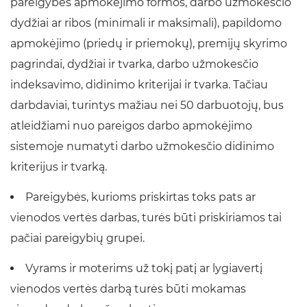
pareigybes apmokėjimo formos, darbo užmokesčio
dydžiai ar ribos (minimali ir maksimali), papildomo
apmokėjimo (priedų ir priemokų), premijų skyrimo
pagrindai, dydžiai ir tvarka, darbo užmokesčio
indeksavimo, didinimo kriterijai ir tvarka. Tačiau
darbdaviai, turintys mažiau nei 50 darbuotojų, bus
atleidžiami nuo pareigos darbo apmokėjimo
sistemoje numatyti darbo užmokesčio didinimo
kriterijus ir tvarką.
Pareigybės, kurioms priskirtas toks pats ar
vienodos vertės darbas, turės būti priskiriamos tai
pačiai pareigybių grupei.
Vyrams ir moterims už tokį patį ar lygiavertį
vienodos vertės darbą turės būti mokamas