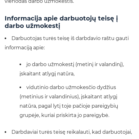
vienodas darbo užmokestis.
Informacija apie darbuotojų teisę į
darbo užmokestį
Darbuotojas turės teisę iš darbdavio raštu gauti
informaciją apie:
jo darbo užmokestį (metinį ir valandinį),
įskaitant atlygį natūra,
vidutinio darbo užmokesčio dydžius
(metinius ir valandinius), įskaitant atlygį
natūra, pagal lytį toje pačioje pareigybių
grupėje, kuriai priskirta jo pareigybė.
Darbdaviai turės teisę reikalauti, kad darbuotojai,