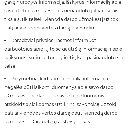
gavę nurodytą informaciją, išskyrus informaciją apie
savo darbo užmokestį, jos nenaudotų jokiais kitais
tikslais, tik teisei į vienodą darbo užmokestį už tokį
patį ar vienodos vertės darbą įgyvendinti.
Darbdaviai privalės kasmet informuoti
darbuotojus apie jų teisę gauti šią informaciją ir apie
veiksmus, kurių jie turėtų imtis, kad pasinaudotų šia
teise.
Pažymėtina, kad konfidencialia informacija
negalės būti laikomi duomenys apie savo darbo
užmokestį, jei darbuotojas tokius duomenis
atskleidžia siekdamas užtikrinti savo teisę už tokį
patį ar vienodos vertės darbą gauti vienodą darbo
užmokestį. Darbuotojų atstovų teisės.