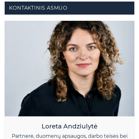
KONTAKTINIS ASMUO
Loreta Andziulytė
Partnerė, duomenų apsaugos, darbo teisės bei