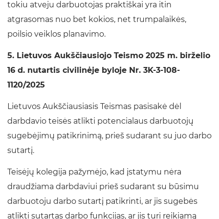
tokiu atveju darbuotojas praktiškai yra itin
atgrasomas nuo bet kokios, net trumpalaikės,
poilsio veiklos planavimo.
5. Lietuvos Aukščiausiojo Teismo 2025 m. birželio
16 d. nutartis civilinėje byloje Nr. 3K-3-108-
1120/2025
Lietuvos Aukščiausiasis Teismas pasisakė dėl
darbdavio teisės atlikti potencialaus darbuotojų
sugebėjimų patikrinimą, prieš sudarant su juo darbo
sutartį.
Teisėjų kolegija pažymėjo, kad įstatymu nėra
draudžiama darbdaviui prieš sudarant su būsimu
darbuotoju darbo sutartį patikrinti, ar jis sugebės
atlikti sutartas darbo funkcijas, ar jis turi reikiamą