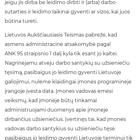
jeigu jis dirba be leidimo dirbti ir (arba) darbo
sutarties ir leidimo laikinai gyventi ar vizos, kai juos
būtina turėti.
Lietuvos Aukščiausiasis Teismas pabrėžė, kad
asmens administracinė atsakomybė pagal
ANK 95 straipsnio 1 dalį kyla tik esant jo kaltei.
Nagrinėjamu atveju darbo santykių su užsieniečiu
tęsimą, pasibaigus jo leidimo gyventi Lietuvoje
galiojimui, nulėmė klaidingai įmonės programinėje
įrangoje įvesta data. Įmonės vadovas ėmėsi
veiksmų, kad įmonėje būtų tinkamai
administruojami duomenys apie įmonėje
dirbančius užsieniečius. Įvertinęs tai, kad įmonės
vadovas darbo santykius su užsieniečiu tęsė
pasibaigus jo leidimo gyventi Lietuvoje terminui tik