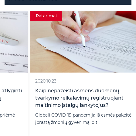
Patarimai
2020.10.23
i
Kaip nepažeisti asmens duomenų
tvarkymo reikalavimų registruojant
maitinimo įstaigų lankytojus?
Globali COVID-19 pandemija iš esmės pakeitė
įprastą žmonių gyvenimą, o t ...