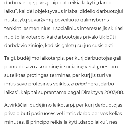
darbo vietoje, jį visą taip pat reikia laikyti „darbo
laiku“, kai dėl objektyvaus ir labai didelio darbuotojui
nustatytų suvaržymų poveikio jo galimybėms
tenkinti asmeninius ir socialinius interesus jis skiriasi
nuo to laikotarpio, kai darbuotojas privalo tik būti
darbdavio žinioje, kad šis galėtų su juo susisiekti.
Taigi, budėjimo laikotarpis, per kurį darbuotojas gali
planuoti savo asmeninę ir socialinę veiklą, nes jam
suteiktas protingas terminas, per kurį jis turi vėl
imtis savo profesinės veiklos,
a priori
nėra „darbo
laikas“, kaip tai suprantama pagal Direktyvą 2003/88.
Atvirkščiai, budėjimo laikotarpį, per kurį darbuotojas
privalo būti pasiruošęs vėl imtis darbo per vos kelias
minutes, iš principo reikia laikyti „darbo laiku“, nes