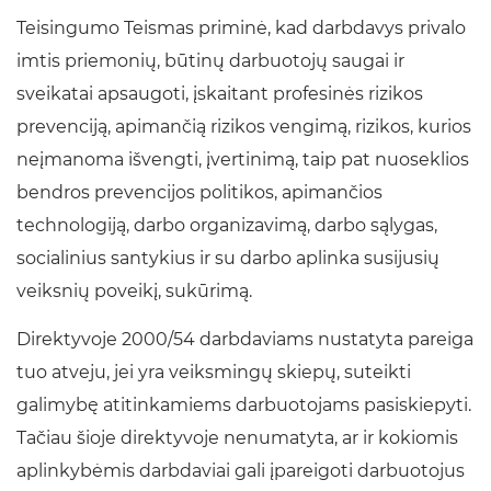
Teisingumo Teismas priminė, kad darbdavys privalo
imtis priemonių, būtinų darbuotojų saugai ir
sveikatai apsaugoti, įskaitant profesinės rizikos
prevenciją, apimančią rizikos vengimą, rizikos, kurios
neįmanoma išvengti, įvertinimą, taip pat nuoseklios
bendros prevencijos politikos, apimančios
technologiją, darbo organizavimą, darbo sąlygas,
socialinius santykius ir su darbo aplinka susijusių
veiksnių poveikį, sukūrimą.
Direktyvoje 2000/54 darbdaviams nustatyta pareiga
tuo atveju, jei yra veiksmingų skiepų, suteikti
galimybę atitinkamiems darbuotojams pasiskiepyti.
Tačiau šioje direktyvoje nenumatyta, ar ir kokiomis
aplinkybėmis darbdaviai gali įpareigoti darbuotojus