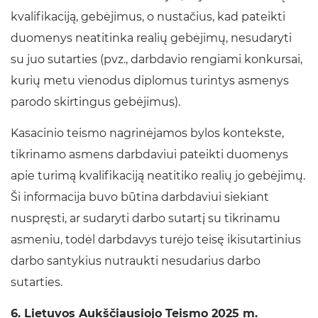
kvalifikaciją, gebėjimus, o nustačius, kad pateikti
duomenys neatitinka realių gebėjimų, nesudaryti
su juo sutarties (pvz., darbdavio rengiami konkursai,
kurių metu vienodus diplomus turintys asmenys
parodo skirtingus gebėjimus).
Kasacinio teismo nagrinėjamos bylos kontekste,
tikrinamo asmens darbdaviui pateikti duomenys
apie turimą kvalifikaciją neatitiko realių jo gebėjimų.
Ši informacija buvo būtina darbdaviui siekiant
nuspręsti, ar sudaryti darbo sutartį su tikrinamu
asmeniu, todėl darbdavys turėjo teisę ikisutartinius
darbo santykius nutraukti nesudarius darbo
sutarties.
6. Lietuvos Aukščiausiojo Teismo 2025 m.