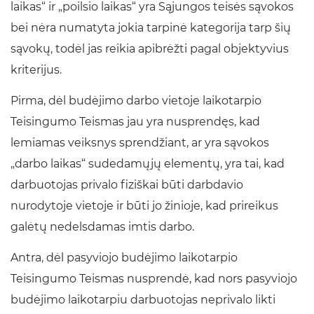
laikas“ ir „poilsio laikas“ yra Sąjungos teisės sąvokos
bei nėra numatyta jokia tarpinė kategorija tarp šių
sąvokų, todėl jas reikia apibrėžti pagal objektyvius
kriterijus.
Pirma, dėl budėjimo darbo vietoje laikotarpio
Teisingumo Teismas jau yra nusprendęs, kad
lemiamas veiksnys sprendžiant, ar yra sąvokos
„darbo laikas“ sudedamųjų elementų, yra tai, kad
darbuotojas privalo fiziškai būti darbdavio
nurodytoje vietoje ir būti jo žinioje, kad prireikus
galėtų nedelsdamas imtis darbo.
Antra, dėl pasyviojo budėjimo laikotarpio
Teisingumo Teismas nusprendė, kad nors pasyviojo
budėjimo laikotarpiu darbuotojas neprivalo likti