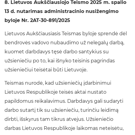
8. Lietuvos Aukščiausiojo Teismo 2025 m. spalio
13 d. nutarimas administracinio nusižengimo
byloje Nr. 2AT-30-891/2025
Lietuvos Aukščiausiasis Teismas byloje sprendė dėl
bendrovės vadovo nubaudimo už nelegalų darbą,
kuomet darbdavys tęsė darbo santykius su
užsieniečiu po to, kai išnyko teisinis pagrindas
užsieniečiui teisėtai būti Lietuvoje.
Teismas nurodė, kad užsieniečių įdarbinimui
Lietuvos Respublikoje teisės aktai nustato
papildomus reikalavimus. Darbdavys gali sudaryti
darbo sutartį tik su užsieniečiu, turinčiu leidimą
dirbti, išskyrus tam tikrus atvejus. Užsieniečio
darbas Lietuvos Respublikoje laikomas neteisėtu,