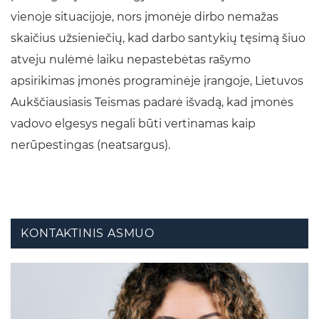
vienoje situacijoje, nors įmonėje dirbo nemažas
skaičius užsieniečių, kad darbo santykių tęsimą šiuo
atveju nulėmė laiku nepastebėtas rašymo
apsirikimas įmonės programinėje įrangoje, Lietuvos
Aukščiausiasis Teismas padarė išvadą, kad įmonės
vadovo elgesys negali būti vertinamas kaip
nerūpestingas (neatsargus).
KONTAKTINIS ASMUO