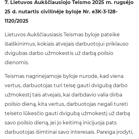
7. Lietuvos Aukščiausiojo Teismo 2025 m. rugsėjo
25 d. nutartis civilinėje byloje Nr. e3K-3-128-
1120/2025
Lietuvos Aukščiausiasis Teismas byloje pateikė
išaiškinimus, kokiais atvejais darbuotojui priklauso
dvigubas darbo užmokestis už darbą poilsio
dienomis.
Teismas nagrinėjamoje byloje nurodė, kad viena
vertus, darbuotojas turi teisę gauti dvigubą darbo
užmokestį tais atvejais, kai darbdavio valia dirba
poilsio dieną, kita vertus, darbuotojas negali turėti
teisėto lūkesčio gauti dvigubą užmokestį už darbą
savo poilsio dieną, jei jo keitimą inicijuoja pats
darbuotojas išimtinai savo interesais. Pareiga įrodyti,