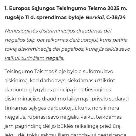
1. Europos Sąjungos Teisingumo Teismo 2025 m.
rugsėjo 11 d. sprendimas byloje
Bervidi
, C‑38/24
Netiesioginės diskriminacijos draudimas dėl
negalios taip pat taikomas darbuotojui, kuris patiria
tokią diskriminaciją dėl pagalbos, kurią jis teikia savo
vaikui, turinčiam negalią.
Teisingumo Teismas šioje byloje suformulavo
aiškinimą, kad darbdavys, siekdamas užtikrinti
darbuotojų lygybės principą ir netiesioginės
diskriminacijos draudimo laikymąsi, privalo sudaryti
tinkamas sąlygas darbuotojui, kuris, nors ir nėra
neįgalus, rūpinasi savo neįgaliu vaiku, teikdamas
jam pagrindinę dėl jo būklės reikalingą priežiūrą,
jeigu dėl tokių sąlygų šiam darbdaviui neatsiranda