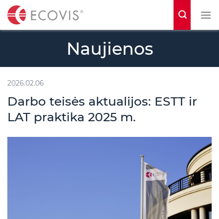
S
k
i
Naujienos
p
t
o
2026.02.06
c
Darbo teisės aktualijos: ESTT ir
o
LAT praktika 2025 m.
n
t
e
n
t