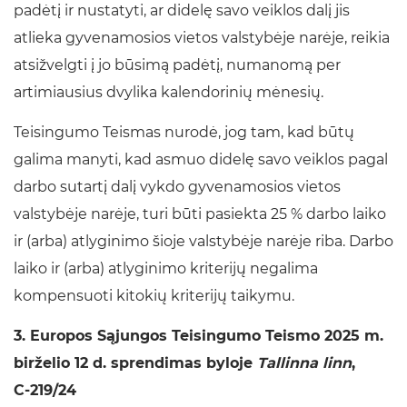
padėtį ir nustatyti, ar didelę savo veiklos dalį jis
atlieka gyvenamosios vietos valstybėje narėje, reikia
atsižvelgti į jo būsimą padėtį, numanomą per
artimiausius dvylika kalendorinių mėnesių.
Teisingumo Teismas nurodė, jog tam, kad būtų
galima manyti, kad asmuo didelę savo veiklos pagal
darbo sutartį dalį vykdo gyvenamosios vietos
valstybėje narėje, turi būti pasiekta 25 % darbo laiko
ir (arba) atlyginimo šioje valstybėje narėje riba. Darbo
laiko ir (arba) atlyginimo kriterijų negalima
kompensuoti kitokių kriterijų taikymu.
3. Europos Sąjungos Teisingumo Teismo 2025 m.
birželio 12 d. sprendimas byloje
Tallinna linn
,
C‑219/24