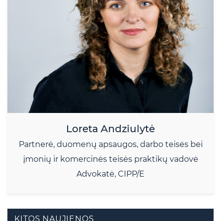
Loreta Andziulytė
Partnerė, duomenų apsaugos, darbo teisės bei
įmonių ir komercinės teisės praktikų vadovė
Advokatė, CIPP/E
KITOS NAUJIENOS