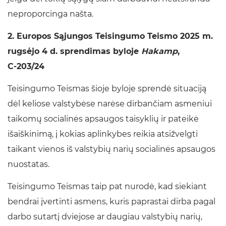
neproporcinga našta.
2. Europos Sąjungos Teisingumo Teismo 2025 m.
rugsėjo 4 d. sprendimas byloje
Hakamp
,
C‑203/24
Teisingumo Teismas šioje byloje sprendė situaciją
dėl keliose valstybėse narėse dirbančiam asmeniui
taikomų socialinės apsaugos taisyklių ir pateikė
išaiškinimą, į kokias aplinkybes reikia atsižvelgti
taikant vienos iš valstybių narių socialinės apsaugos
nuostatas.
Teisingumo Teismas taip pat nurodė, kad siekiant
bendrai įvertinti asmens, kuris paprastai dirba pagal
darbo sutartį dviejose ar daugiau valstybių narių,