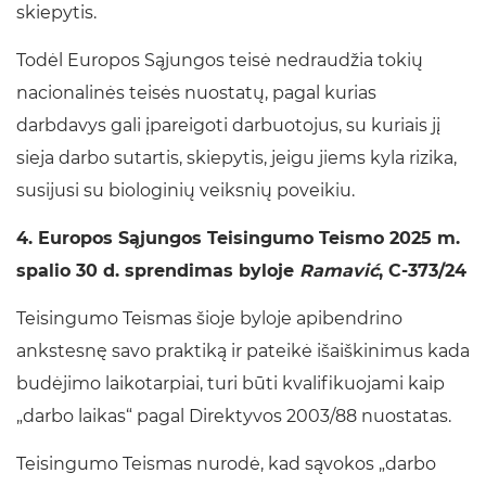
skiepytis.
Todėl Europos Sąjungos teisė nedraudžia tokių
nacionalinės teisės nuostatų, pagal kurias
darbdavys gali įpareigoti darbuotojus, su kuriais jį
sieja darbo sutartis, skiepytis, jeigu jiems kyla rizika,
susijusi su biologinių veiksnių poveikiu.
4. Europos Sąjungos Teisingumo Teismo 2025 m.
spalio 30 d. sprendimas byloje
Ramavić
, C‑373/24
Teisingumo Teismas šioje byloje apibendrino
ankstesnę savo praktiką ir pateikė išaiškinimus kada
budėjimo laikotarpiai, turi būti kvalifikuojami kaip
„darbo laikas“ pagal Direktyvos 2003/88 nuostatas.
Teisingumo Teismas nurodė, kad sąvokos „darbo