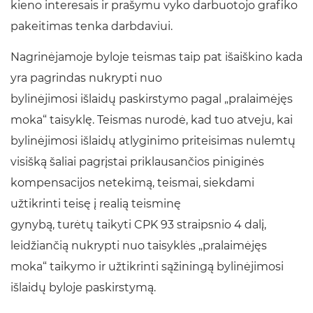
kieno interesais ir prašymu vyko darbuotojo grafiko
pakeitimas tenka darbdaviui.
Nagrinėjamoje byloje teismas taip pat išaiškino kada
yra pagrindas nukrypti nuo
bylinėjimosi išlaidų paskirstymo pagal „pralaimėjęs
moka“ taisyklę. Teismas nurodė, kad tuo atveju, kai
bylinėjimosi išlaidų atlyginimo priteisimas nulemtų
visišką šaliai pagrįstai priklausančios piniginės
kompensacijos netekimą, teismai, siekdami
užtikrinti teisę į realią teisminę
gynybą, turėtų taikyti CPK 93 straipsnio 4 dalį,
leidžiančią nukrypti nuo taisyklės „pralaimėjęs
moka“ taikymo ir užtikrinti sąžiningą bylinėjimosi
išlaidų byloje paskirstymą.