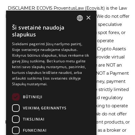
DISCLAIMER: ECOVIS ProventusLaw (Ecovis.lt) is the Law
×
Firm and NOT a financial services provider. We do not offer
or provide access to securities, complex speculative
Ši svetainė naudoja
ENGLISH
financial products including CFDs, rolling spot forex, or
slapukus
LIETUVIŲ
financial spread betting. We do not operate
Siekdami pagerinti Jūsų naršymo patirtį,
cryptocurrency exchanges, we are NOT a Crypto Assets
šioje svetainėje naudojame slapukus.
РУССКИЙ
Išskyrus būtinus slapukus, kitus renkame tik
Service Provider (CASP), and we do not provide virtual
中文（简体
gavę Jūsų sutikimą. Bet kuriuo metu galite
assets software or hardware wallets. We are NOT an
keisti savo slapukų nustatymus, pasirinkti,
kuriuos slapukus leidžiate naudoti, arba
Electronic Money Institution (EMI), we are NOT a Payment
atšaukti sutikimą šios svetainės skiltyje
Institution (PI), and we do not issue e-money, payment
Slapukų nustatymai.
services, or IBAN accounts. Our services are strictly limited
BŪTINIEJI
to legal advisory, licensing assistance, and regulatory
compliance consulting for businesses seeking to operate
VEIKIMĄ GERINANTYS
within the EU/EEA financial framework. We do not offer
TIKSLINIAI
banking services, loans, insurance, investment products, or
crowdfunding services and we do not act as a broker or
FUNKCINIAI