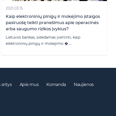
2021.03.15
Kaip elektroninių pinigų ir mokėjimo įstaigos
pasiruošę teikti pranešimus apie operacinės
arba saugumo rizikos įvykius?
Lietuvos bankas, siekdamas įvertinti, kaip
elektroninių pinigų ir mokėjimo � ...
 sritys
Apie mus
Komanda
Naujienos