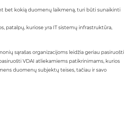
nt bet kokią duomenų laikmeną, turi būti sunaikinti
s, patalpų, kuriose yra IT sistemų infrastruktūra,
ių sąrašas organizacijoms leidžia geriau pasiruošti
pasiruošti VDAI atliekamiems patikrinimams, kurios
smens duomenų subjektų teises, tačiau ir savo