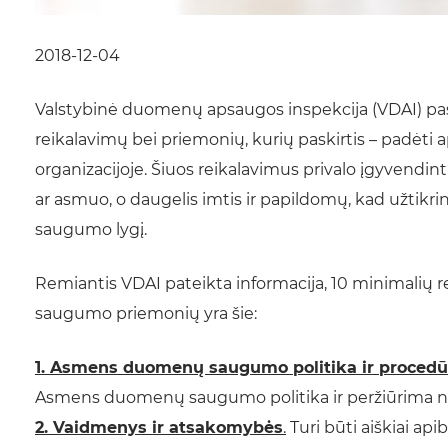
2018-12-04
Valstybinė duomenų apsaugos inspekcija (VDAI) pas
reikalavimų bei priemonių, kurių paskirtis – padėt
organizacijoje. Šiuos reikalavimus privalo įgyvendi
ar asmuo, o daugelis imtis ir papildomų, kad užt
saugumo lygį.
Remiantis VDAI pateikta informacija, 10 minimalių 
saugumo priemonių yra šie:
1.
Asmens duomenų saugumo politika ir procedū
Asmens duomenų saugumo politika ir peržiūrima ne 
2. Vaidmenys ir atsakomybės
.
Turi būti aiškiai ap