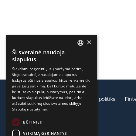
×
Ši svetainė naudoja
ENGLISH
slapukus
LIETUVIŲ
Siekdami pagerinti Jūsų naršymo patirtį,
šioje svetainėje naudojame slapukus.
РУССКИЙ
Išskyrus būtinus slapukus, kitus renkame tik
中文（简体
gavę Jūsų sutikimą. Bet kuriuo metu galite
keisti savo slapukų nustatymus, pasirinkti,
kuriuos slapukus leidžiate naudoti, arba
Privatumo politika
Slapukų politika
Fint
atšaukti sutikimą šios svetainės skiltyje
Slapukų nustatymai.
BŪTINIEJI
VEIKIMĄ GERINANTYS