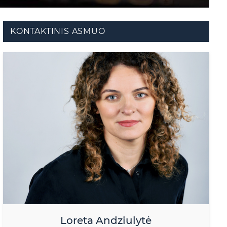
KONTAKTINIS ASMUO
Loreta Andziulytė