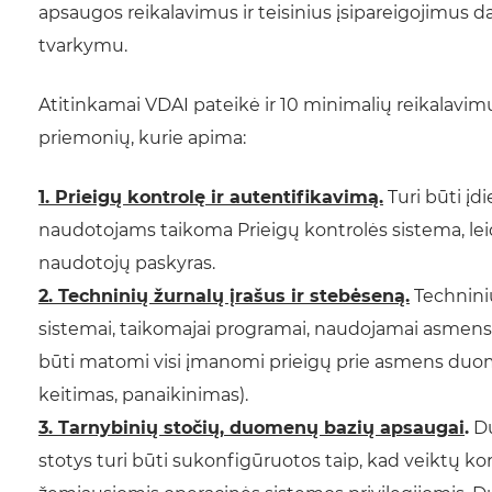
apsaugos reikalavimus ir teisinius įsipareigojimu
tvarkymu.
Atitinkamai VDAI pateikė ir 10 minimalių reikalavi
priemonių, kurie apima:
1. Prieigų kontrolę ir autentifikavimą.
Turi būti įd
naudotojams taikoma Prieigų kontrolės sistema, leidžia
naudotojų paskyras.
2. Techninių žurnalų įrašus ir stebėseną.
Techninių
sistemai, taikomajai programai, naudojamai asmen
būti matomi visi įmanomi prieigų prie asmens duomenų
keitimas, panaikinimas).
3. Tarnybinių stočių, duomenų bazių apsaugai
.
Du
stotys turi būti sukonfigūruotos taip, kad veiktų kor