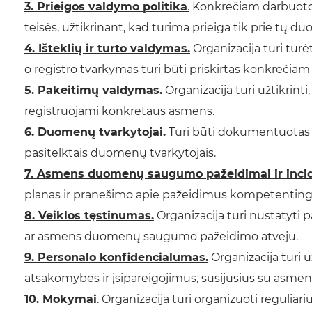
3. Prieigos valdymo politika
.
Konkrečiam darbuotoju
teisės, užtikrinant, kad turima prieiga tik prie tų d
4. Išteklių ir turto valdymas.
Organizacija turi tur
o registro tvarkymas turi būti priskirtas konkrečiam
5. Pakeitimų valdymas.
Organizacija turi užtikrinti
registruojami konkretaus asmens.
6. Duomenų tvarkytojai.
Turi būti dokumentuotas 
pasitelktais duomenų tvarkytojais.
7. Asmens duomenų saugumo pažeidimai ir incid
planas ir pranešimo apie pažeidimus kompetenting
8. Veiklos tęstinumas.
Organizacija turi nustatyti p
ar asmens duomenų saugumo pažeidimo atveju.
9. Personalo konfidencialumas.
Organizacija turi u
atsakomybes ir įsipareigojimus, susijusius su as
10. Mokymai
.
Organizacija turi organizuoti reguli