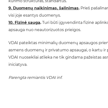
kūrimo struktūras, standartus.
9. Duomenų naikinimas, šalinimas
.
Prieš pašalina
visi joje esantys duomenys.
10. Fizinė sauga
.
Turi būti įgyvendinta fizinė aplinko
apsauga nuo neautorizuotos prieigos.
VDAI pateiktas minimalių duomenų apsaugos priemon
asmens duomenų ir privatumo apsaugai, o kartu ir 
VDAI nuosekliai atlieka ne tik gindama pažeistas a
iniciatyva.
Parengta remiantis VDAI inf.