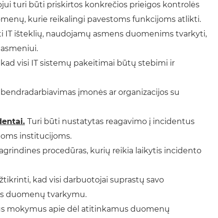
i turi būti priskirtos konkrečios prieigos kontrolės
uomenų, kurie reikalingi pavestoms funkcijoms atlikti.
ėti IT išteklių, naudojamų asmens duomenims tvarkyti,
 asmeniui.
, kad visi IT sistemų pakeitimai būtų stebimi ir
bendradarbiavimas įmonės ar organizacijos su
entai.
Turi būti nustatytas reagavimo į incidentus
oms institucijoms.
agrindines procedūras, kurių reikia laikytis incidento
žtikrinti, kad visi darbuotojai suprastų savo
mens duomenų tvarkymu.
arius mokymus apie dėl atitinkamus duomenų