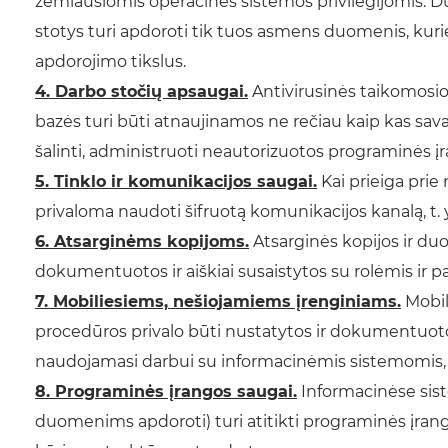
žemiausiomis operacinės sistemos privilegijomis.
stotys turi apdoroti tik tuos asmens duomenis, kuri
apdorojimo tikslus.
4. Darbo stočių apsaugai.
Antivirusinės taikomosio
bazės turi būti atnaujinamos ne rečiau kaip kas sava
šalinti, administruoti neautorizuotos programinės į
5. Tinklo ir komunikacijos saugai.
Kai prieiga pri
privaloma naudoti šifruotą komunikacijos kanalą, t. y.
6. Atsarginėms kopijoms.
Atsarginės kopijos ir du
dokumentuotos ir aiškiai susaistytos su rolėmis ir p
7. Mobiliesiems, nešiojamiems įrenginiams.
Mobil
procedūros privalo būti nustatytos ir dokumentuotos,
naudojamasi darbui su informacinėmis sistemomis, pri
8. Programinės įrangos saugai.
Informacinėse si
duomenims apdoroti) turi atitikti programinės įran