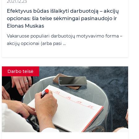
2021.12.23
Efektyvus būdas išlaikyti darbuotoją – akcijų
opcionas: šia teise sėkmingai pasinaudojo ir
Elonas Muskas
Vakaruose populiari darbuotojų motyvavimo forma –
akcijų opcionai (arba pasi ...
Darbo teisė