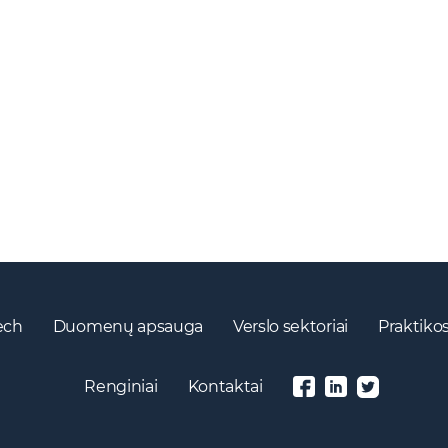
ech
Duomenų apsauga
Verslo sektoriai
Praktikos
Renginiai
Kontaktai