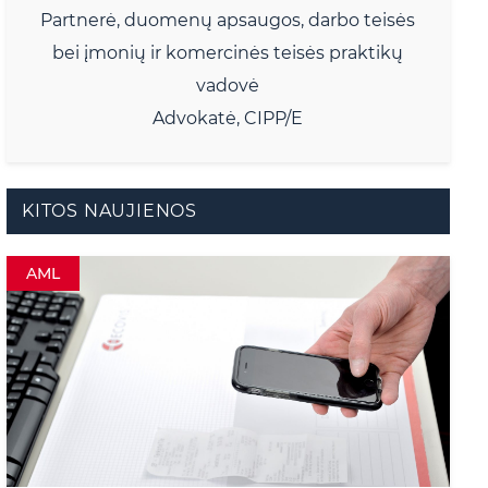
Partnerė, duomenų apsaugos, darbo teisės
bei įmonių ir komercinės teisės praktikų
vadovė
Advokatė, CIPP/E
KITOS NAUJIENOS
AML