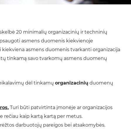
kelbė 20 minimalių organizacinių ir techninių
i apsaugoti asmens duomenis kiekvienoje
nti kiekviena asmens duomenis tvarkanti organizacija
ikrintų tinkamą savo tvarkomų asmens duomenų
reikalavimų dėl tinkamų
organizacinių
duomenų
ros.
Turi būti patvirtinta įmonėje ar organizacijos
rečiau kaip kartą kartą per metus.
ibrėžtos darbuotojų pareigos bei atsakomybės.