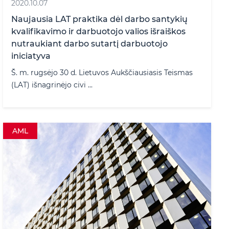
2020.10.07
Naujausia LAT praktika dėl darbo santykių
kvalifikavimo ir darbuotojo valios išraiškos
nutraukiant darbo sutartį darbuotojo
iniciatyva
Š. m. rugsėjo 30 d. Lietuvos Aukščiausiasis Teismas
(LAT) išnagrinėjo civi ...
AML