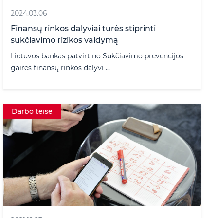
2024.03.06
Finansų rinkos dalyviai turės stiprinti
sukčiavimo rizikos valdymą
Lietuvos bankas patvirtino Sukčiavimo prevencijos
gaires finansų rinkos dalyvi ...
Darbo teisė