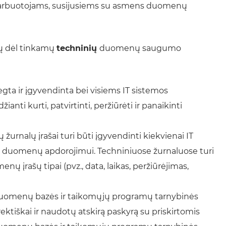
s darbuotojams, susijusiems su asmens duomenų
mų dėl tinkamų
techninių
duomenų saugumo
iegta ir įgyvendinta bei visiems IT sistemos
nti kurti, patvirtinti, peržiūrėti ir panaikinti
 žurnalų įrašai turi būti įgyvendinti kiekvienai IT
s duomenų apdorojimui. Techniniuose žurnaluose turi
 įrašų tipai (pvz., data, laikas, peržiūrėjimas,
omenų bazės ir taikomųjų programų tarnybinės
ektiškai ir naudotų atskirą paskyrą su priskirtomis