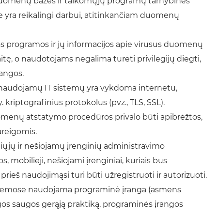
 Duomenų bazės ir taikomųjų programų tarnybinės
e yra reikalingi darbui, atitinkančiam duomenų
s programos ir jų informacijos apie virusus duomenų
itę, o naudotojams negalima turėti privilegijų diegti,
rangos.
e naudojamų IT sistemų yra vykdoma internetu,
 kriptografinius protokolus (pvz., TLS, SSL).
omenų atstatymo procedūros privalo būti apibrėžtos,
areigomis.
iųjų ir nešiojamų įrenginių administravimo
 mobilieji, nešiojami įrenginiai, kuriais bus
eš naudojimąsi turi būti užregistruoti ir autorizuoti.
stemose naudojama programinė įranga (asmens
gos saugos gerąją praktiką, programinės įrangos