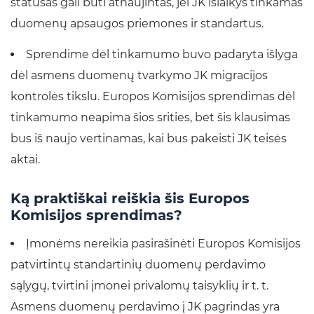
statusas gali būti atnaujintas, jei JK išlaikys tinkamas
duomenų apsaugos priemones ir standartus.
Sprendime dėl tinkamumo buvo padaryta išlyga
dėl asmens duomenų tvarkymo JK migracijos
kontrolės tikslu. Europos Komisijos sprendimas dėl
tinkamumo neapima šios srities, bet šis klausimas
bus iš naujo vertinamas, kai bus pakeisti JK teisės
aktai.
Ką praktiškai reiškia šis Europos
Komisijos sprendimas?
Įmonėms nereikia pasirašinėti Europos Komisijos
patvirtintų standartinių duomenų perdavimo
sąlygų, tvirtini įmonei privalomų taisyklių ir t. t.
Asmens duomenų perdavimo į JK pagrindas yra