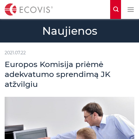
S
k
i
Naujienos
p
t
o
2021.07.22
c
Europos Komisija priėmė
o
adekvatumo sprendimą JK
n
atžvilgiu
t
e
n
t