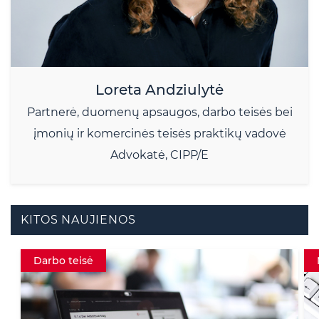
Loreta Andziulytė
Partnerė, duomenų apsaugos, darbo teisės bei
įmonių ir komercinės teisės praktikų vadovė
Advokatė, CIPP/E
KITOS NAUJIENOS
Darbo teisė