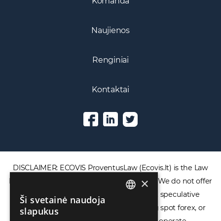
Komanda
Naujienos
Renginiai
Kontaktai
DISCLAIMER: ECOVIS ProventusLaw (Ecovis.lt) is the Law
×
Firm and NOT a financial services provider. We do not offer
or provide access to securities, complex speculative
Ši svetainė naudoja
ENGLISH
financial products including CFDs, rolling spot forex, or
slapukus
LIETUVIŲ