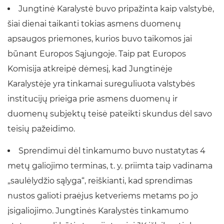
Jungtinė Karalystė buvo pripažinta kaip valstybė,
šiai dienai taikanti tokias asmens duomenų
apsaugos priemones, kurios buvo taikomos jai
būnant Europos Sąjungoje. Taip pat Europos
Komisija atkreipė dėmesį, kad Jungtinėje
Karalystėje yra tinkamai sureguliuota valstybės
institucijų prieiga prie asmens duomenų ir
duomenų subjektų teisė pateikti skundus dėl savo
teisių pažeidimo.
Sprendimui dėl tinkamumo buvo nustatytas 4
metų galiojimo terminas, t. y. priimta taip vadinama
„saulėlydžio sąlyga“, reiškianti, kad sprendimas
nustos galioti praėjus ketveriems metams po jo
įsigaliojimo. Jungtinės Karalystės tinkamumo