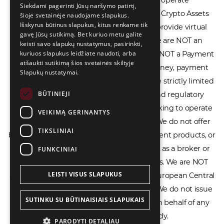
financial spread betting. We do not operate
Siekdami pagerinti Jūsų naršymo patirtį,
cryptocurrency exchanges, we are NOT a Crypto Assets
šioje svetainėje naudojame slapukus.
РУССКИЙ
Išskyrus būtinus slapukus, kitus renkame tik
Service Provider (CASP), and we do not provide virtual
中文（简体
gavę Jūsų sutikimą. Bet kuriuo metu galite
assets software or hardware wallets. We are NOT an
keisti savo slapukų nustatymus, pasirinkti,
kuriuos slapukus leidžiate naudoti, arba
Electronic Money Institution (EMI), we are NOT a Payment
atšaukti sutikimą šios svetainės skiltyje
Institution (PI), and we do not issue e-money, payment
Slapukų nustatymai.
services, or IBAN accounts. Our services are strictly limited
BŪTINIEJI
to legal advisory, licensing assistance, and regulatory
compliance consulting for businesses seeking to operate
VEIKIMĄ GERINANTYS
within the EU/EEA financial framework. We do not offer
TIKSLINIAI
banking services, loans, insurance, investment products, or
crowdfunding services and we do not act as a broker or
FUNKCINIAI
affiliate for any financial trading platforms. We are NOT
LEISTI VISUS SLAPUKUS
affiliated with the Bank of Lithuania, the European Central
Bank, or any other supervisory authority. We do not issue
SUTINKU SU BŪTINAISIAIS SLAPUKAIS
licenses, permits, or official documents on behalf of any
government or regulatory body.
PARODYTI DETALIAU