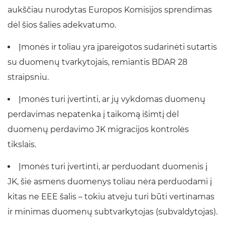
aukščiau nurodytas Europos Komisijos sprendimas
dėl šios šalies adekvatumo.
Įmonės ir toliau yra įpareigotos sudarinėti sutartis
su duomenų tvarkytojais, remiantis BDAR 28
straipsniu.
Įmonės turi įvertinti, ar jų vykdomas duomenų
perdavimas nepatenka į taikomą išimtį dėl
duomenų perdavimo JK migracijos kontrolės
tikslais.
Įmonės turi įvertinti, ar perduodant duomenis į
JK, šie asmens duomenys toliau nėra perduodami į
kitas ne EEE šalis – tokiu atveju turi būti vertinamas
ir minimas duomenų subtvarkytojas (subvaldytojas).