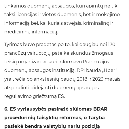
tinkamos duomenų apsaugos, kuri apimtų ne tik
taksi licencijas ir vietos duomenis, bet ir mokėjimo
informaciją bei, kai kuriais atvejais, kriminalinę ir
medicininę informaciją.
Tyrimas buvo pradėtas po to, kai daugiau nei 170
prancūzų vairuotojų pateikė skundus žmogaus
teisių organizacijai, kuri informavo Prancūzijos
duomenų apsaugos instituciją. DPI bauda „Uber“
yra trečia po ankstesnių baudų 2018 ir 2023 metais,
atspindinti didėjantį duomenų apsaugos
reguliavimo griežtumą ES.
6. ES vyriausybės pasirašė siūlomas BDAR
procedūrinių taisyklių reformas, o Taryba
pasiekė bendrą valstybių narių poziciją