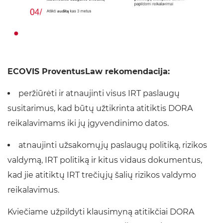
ECOVIS ProventusLaw rekomendacija:
peržiūrėti ir atnaujinti visus IRT paslaugų
susitarimus, kad būtų užtikrinta atitiktis DORA
reikalavimams iki jų įgyvendinimo datos.
atnaujinti užsakomųjų paslaugų politiką, rizikos
valdymą, IRT politiką ir kitus vidaus dokumentus,
kad jie atitiktų IRT trečiųjų šalių rizikos valdymo
reikalavimus.
Kviečiame užpildyti klausimyną atitikčiai DORA