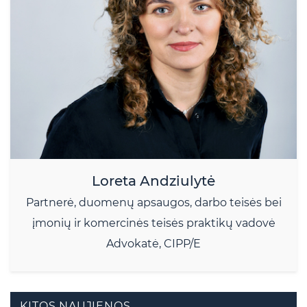
Loreta Andziulytė
Partnerė, duomenų apsaugos, darbo teisės bei
įmonių ir komercinės teisės praktikų vadovė
Advokatė, CIPP/E
KITOS NAUJIENOS