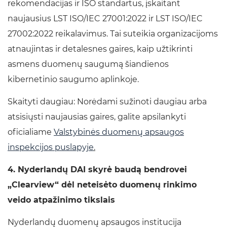
rekomendacijas ir ISO standartus, įskaitant
naujausius LST ISO/IEC 27001:2022 ir LST ISO/IEC
27002:2022 reikalavimus. Tai suteikia organizacijoms
atnaujintas ir detalesnes gaires, kaip užtikrinti
asmens duomenų saugumą šiandienos
kibernetinio saugumo aplinkoje.
Skaityti daugiau: Norėdami sužinoti daugiau arba
atsisiųsti naujausias gaires, galite apsilankyti
oficialiame
Valstybinės duomenų apsaugos
inspekcijos puslapyje
.
4. Nyderlandų DAI skyrė baudą bendrovei
„Clearview“ dėl neteisėto duomenų rinkimo
veido atpažinimo tikslais
Nyderlandų duomenų apsaugos institucija