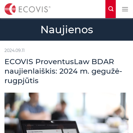
S
k
i
Naujienos
p
t
o
2024.09.11
c
ECOVIS ProventusLaw BDAR
o
naujienlaiškis: 2024 m. gegužė-
n
rugpjūtis
t
e
n
t