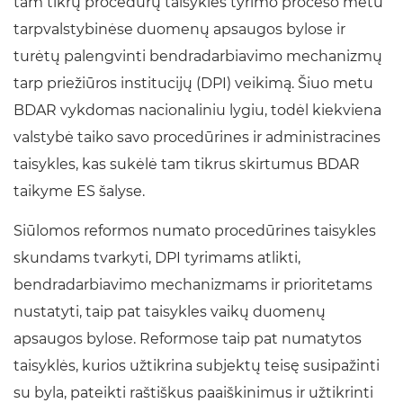
tam tikrų procedūrų taisykles tyrimo proceso metu
tarpvalstybinėse duomenų apsaugos bylose ir
turėtų palengvinti bendradarbiavimo mechanizmų
tarp priežiūros institucijų (DPI) veikimą. Šiuo metu
BDAR vykdomas nacionaliniu lygiu, todėl kiekviena
valstybė taiko savo procedūrines ir administracines
taisykles, kas sukėlė tam tikrus skirtumus BDAR
taikyme ES šalyse.
Siūlomos reformos numato procedūrines taisykles
skundams tvarkyti, DPI tyrimams atlikti,
bendradarbiavimo mechanizmams ir prioritetams
nustatyti, taip pat taisykles vaikų duomenų
apsaugos bylose. Reformose taip pat numatytos
taisyklės, kurios užtikrina subjektų teisę susipažinti
su byla, pateikti raštiškus paaiškinimus ir užtikrinti