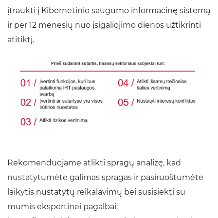
įtraukti į Kibernetinio saugumo informacinę sistemą
ir per 12 mėnesių nuo įsigaliojimo dienos užtikrinti
atitiktį.
Rekomenduojame atlikti spragų analizę, kad
nustatytumėte galimas spragas ir pasiruoštumėte
laikytis nustatytų reikalavimų bei susisiekti su
mumis ekspertinei pagalbai: