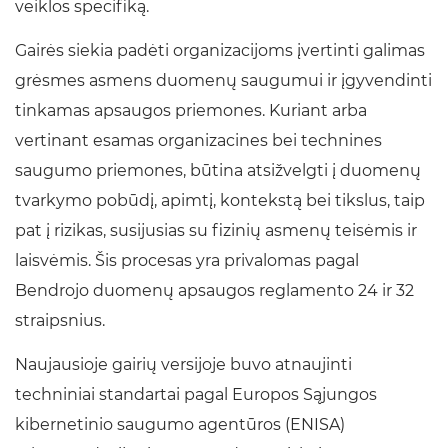
veiklos specifiką.
Gairės siekia padėti organizacijoms įvertinti galimas
grėsmes asmens duomenų saugumui ir įgyvendinti
tinkamas apsaugos priemones. Kuriant arba
vertinant esamas organizacines bei technines
saugumo priemones, būtina atsižvelgti į duomenų
tvarkymo pobūdį, apimtį, kontekstą bei tikslus, taip
pat į rizikas, susijusias su fizinių asmenų teisėmis ir
laisvėmis. Šis procesas yra privalomas pagal
Bendrojo duomenų apsaugos reglamento 24 ir 32
straipsnius.
Naujausioje gairių versijoje buvo atnaujinti
techniniai standartai pagal Europos Sąjungos
kibernetinio saugumo agentūros (ENISA)