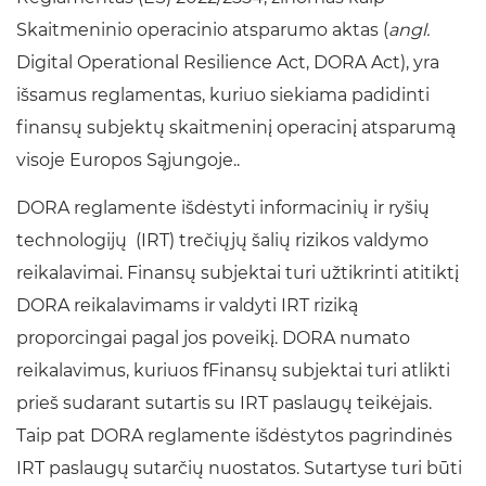
Skaitmeninio operacinio atsparumo aktas (
angl.
Digital Operational Resilience Act, DORA Act), yra
išsamus reglamentas, kuriuo siekiama padidinti
finansų subjektų skaitmeninį operacinį atsparumą
visoje Europos Sąjungoje..
DORA reglamente išdėstyti informacinių ir ryšių
technologijų (IRT) trečiųjų šalių rizikos valdymo
reikalavimai. Finansų subjektai turi užtikrinti atitiktį
DORA reikalavimams ir valdyti IRT riziką
proporcingai pagal jos poveikį. DORA numato
reikalavimus, kuriuos fFinansų subjektai turi atlikti
prieš sudarant sutartis su IRT paslaugų teikėjais.
Taip pat DORA reglamente išdėstytos pagrindinės
IRT paslaugų sutarčių nuostatos. Sutartyse turi būti