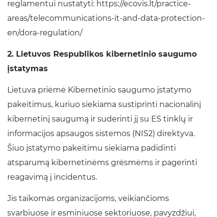
reglamentui nustatyti: https://ecovis.lt/practice-
areas/telecommunications-it-and-data-protection-
en/dora-regulation/
2. Lietuvos Respublikos kibernetinio saugumo
įstatymas
Lietuva priėmė Kibernetinio saugumo įstatymo
pakeitimus, kuriuo siekiama sustiprinti nacionalinį
kibernetinį saugumą ir suderinti jį su ES tinklų ir
informacijos apsaugos sistemos (NIS2) direktyva.
Šiuo įstatymo pakeitimu siekiama padidinti
atsparumą kibernetinėms grėsmėms ir pagerinti
reagavimą į incidentus.
Jis taikomas organizacijoms, veikiančioms
svarbiuose ir esminiuose sektoriuose, pavyzdžiui,