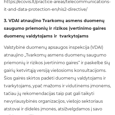
https://ecovis.lt/practice-areas/telecommunications-
it-and-data-protection-en/nis2-directive/
3. VDAI atnaujino Tvarkomų asmens duomenų
saugumo priemonių ir rizikos įvertinimo gaires
duomenų valdytojams ir tvarkytojams
Valstybinė duomenų apsaugos inspekcija (VDAI)
atnaujino „Tvarkomų asmens duomenų saugumo
priemonių ir rizikos įvertinimo gaires“ ir paskelbė šių
gairių ketvirtąją versiją viešosioms konsultacijoms.
Šios gairės skirtos padėti duomenų valdytojams ir
tvarkytojams, ypač mažoms ir vidutinėms įmonėms,
tačiau jų rekomendacijas taip pat gali taikyti
nevyriausybinės organizacijos, viešojo sektoriaus
atstovai ir didelės įmonės, atsižvelgdamos į savo