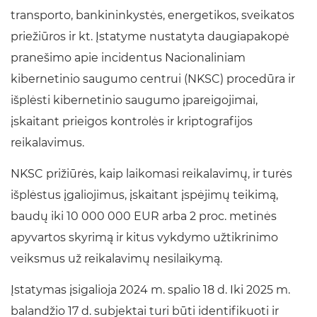
transporto, bankininkystės, energetikos, sveikatos
priežiūros ir kt. Įstatyme nustatyta daugiapakopė
pranešimo apie incidentus Nacionaliniam
kibernetinio saugumo centrui (NKSC) procedūra ir
išplėsti kibernetinio saugumo įpareigojimai,
įskaitant prieigos kontrolės ir kriptografijos
reikalavimus.
NKSC prižiūrės, kaip laikomasi reikalavimų, ir turės
išplėstus įgaliojimus, įskaitant įspėjimų teikimą,
baudų iki 10 000 000 EUR arba 2 proc. metinės
apyvartos skyrimą ir kitus vykdymo užtikrinimo
veiksmus už reikalavimų nesilaikymą.
Įstatymas įsigalioja 2024 m. spalio 18 d. Iki 2025 m.
balandžio 17 d. subjektai turi būti identifikuoti ir