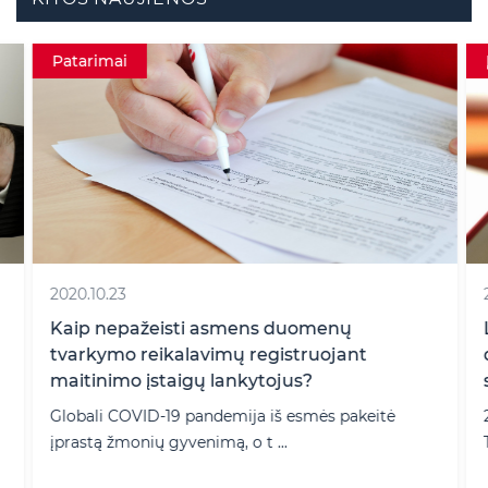
Patarimai
2020.10.23
Kaip nepažeisti asmens duomenų
tvarkymo reikalavimų registruojant
maitinimo įstaigų lankytojus?
Globali COVID-19 pandemija iš esmės pakeitė
įprastą žmonių gyvenimą, o t ...