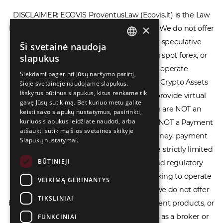
DISCLAIMER: ECOVIS ProventusLaw (Ecovis.lt) is the Law
×
Firm and NOT a financial services provider. We do not offer
or provide access to securities, complex speculative
Ši svetainė naudoja
ENGLISH
financial products including CFDs, rolling spot forex, or
slapukus
LIETUVIŲ
financial spread betting. We do not operate
Siekdami pagerinti Jūsų naršymo patirtį,
cryptocurrency exchanges, we are NOT a Crypto Assets
šioje svetainėje naudojame slapukus.
РУССКИЙ
Išskyrus būtinus slapukus, kitus renkame tik
Service Provider (CASP), and we do not provide virtual
中文（简体
gavę Jūsų sutikimą. Bet kuriuo metu galite
assets software or hardware wallets. We are NOT an
keisti savo slapukų nustatymus, pasirinkti,
kuriuos slapukus leidžiate naudoti, arba
Electronic Money Institution (EMI), we are NOT a Payment
atšaukti sutikimą šios svetainės skiltyje
Institution (PI), and we do not issue e-money, payment
Slapukų nustatymai.
services, or IBAN accounts. Our services are strictly limited
BŪTINIEJI
to legal advisory, licensing assistance, and regulatory
compliance consulting for businesses seeking to operate
VEIKIMĄ GERINANTYS
within the EU/EEA financial framework. We do not offer
TIKSLINIAI
banking services, loans, insurance, investment products, or
crowdfunding services and we do not act as a broker or
FUNKCINIAI