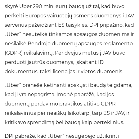
skyrė Uber 290 mln. eurų baudą už tai, kad buvo
perkelti Europos vairuotojų asmens duomenys į JAV
serverius pažeidžiant ES taisykles. DPI pripažino, kad
„Uber“ nesuteikė tinkamos apsaugos duomenims ir
nesilaikė Bendrojo duomenų apsaugos reglamento
(GDPR) reikalavimų. Per dvejus metus į JAV buvo
perduoti jautrūs duomenys, įskaitant ID
dokumentus, taksi licencijas ir vietos duomenis.
„Uber“ pranešė ketinanti apskųsti baudą teigdama,
kad ji yra nepagrįsta. Įmonė pabrėžė, kad jos
duomenų perdavimo praktikos atitiko GDPR
reikalavimus per neaiškų laikotarpį tarp ES ir JAV, ir
kritikavo sprendimą bei baudą kaip perteklinius.
DPI pabrėžė, kad „Uber“ nesugebėjo užtikrinti