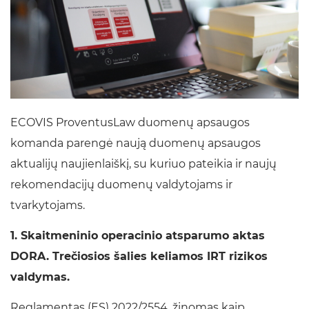
ECOVIS ProventusLaw duomenų apsaugos
komanda parengė naują duomenų apsaugos
aktualijų naujienlaiškį, su kuriuo pateikia ir naujų
rekomendacijų duomenų valdytojams ir
tvarkytojams.
1.
Skaitmeninio operacinio atsparumo aktas
DORA. Trečiosios šalies keliamos IRT rizikos
valdymas.
Reglamentas (ES) 2022/2554, žinomas kaip