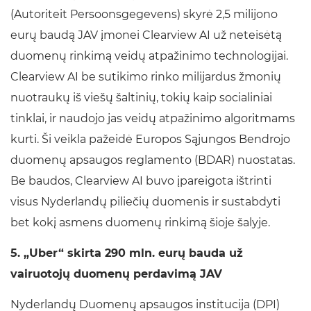
(Autoriteit Persoonsgegevens) skyrė 2,5 milijono
eurų baudą JAV įmonei Clearview AI už neteisėtą
duomenų rinkimą veidų atpažinimo technologijai.
Clearview AI be sutikimo rinko milijardus žmonių
nuotraukų iš viešų šaltinių, tokių kaip socialiniai
tinklai, ir naudojo jas veidų atpažinimo algoritmams
kurti. Ši veikla pažeidė Europos Sąjungos Bendrojo
duomenų apsaugos reglamento (BDAR) nuostatas.
Be baudos, Clearview AI buvo įpareigota ištrinti
visus Nyderlandų piliečių duomenis ir sustabdyti
bet kokį asmens duomenų rinkimą šioje šalyje.
5. „Uber“ skirta 290 mln. eurų bauda už
vairuotojų duomenų perdavimą JAV
Nyderlandų Duomenų apsaugos institucija (DPI)