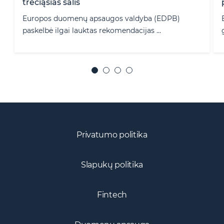
trečiąsias šalis
Europos duomenų apsaugos valdyba (EDPB)
paskelbė ilgai lauktas rekomendacijas ...
Privatumo politika
Slapukų politika
Fintech