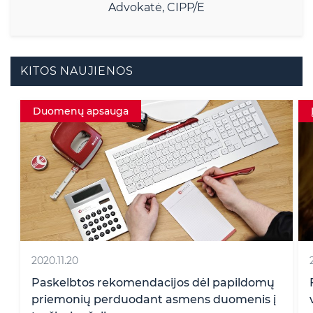
Advokatė, CIPP/E
KITOS NAUJIENOS
Duomenų apsauga
2020.11.20
Paskelbtos rekomendacijos dėl papildomų
priemonių perduodant asmens duomenis į