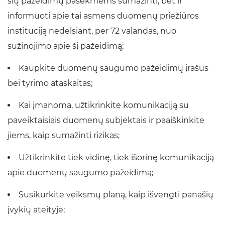
šių pažeidimų pasekmėms sumažinti, bet ir
informuoti apie tai asmens duomenų priežiūros
instituciją nedelsiant, per 72 valandas, nuo
sužinojimo apie šį pažeidimą;
Kaupkite duomenų saugumo pažeidimų įrašus
bei tyrimo ataskaitas;
Kai įmanoma, užtikrinkite komunikaciją su
paveiktaisiais duomenų subjektais ir paaiškinkite
jiems, kaip sumažinti rizikas;
Užtikrinkite tiek vidinę, tiek išorinę komunikaciją
apie duomenų saugumo pažeidimą;
Susikurkite veiksmų planą, kaip išvengti panašių
įvykių ateityje;