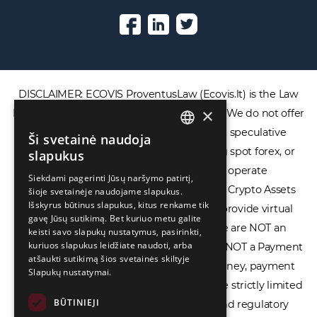
DISCLAIMER: ECOVIS ProventusLaw (Ecovis.lt) is the Law
×
Firm and NOT a financial services provider. We do not offer
or provide access to securities, complex speculative
Ši svetainė naudoja
ENGLISH
financial products including CFDs, rolling spot forex, or
slapukus
LIETUVIŲ
financial spread betting. We do not operate
Siekdami pagerinti Jūsų naršymo patirtį,
cryptocurrency exchanges, we are NOT a Crypto Assets
šioje svetainėje naudojame slapukus.
РУССКИЙ
Išskyrus būtinus slapukus, kitus renkame tik
Service Provider (CASP), and we do not provide virtual
中文（简体
gavę Jūsų sutikimą. Bet kuriuo metu galite
assets software or hardware wallets. We are NOT an
keisti savo slapukų nustatymus, pasirinkti,
kuriuos slapukus leidžiate naudoti, arba
Electronic Money Institution (EMI), we are NOT a Payment
atšaukti sutikimą šios svetainės skiltyje
Institution (PI), and we do not issue e-money, payment
Slapukų nustatymai.
services, or IBAN accounts. Our services are strictly limited
BŪTINIEJI
to legal advisory, licensing assistance, and regulatory