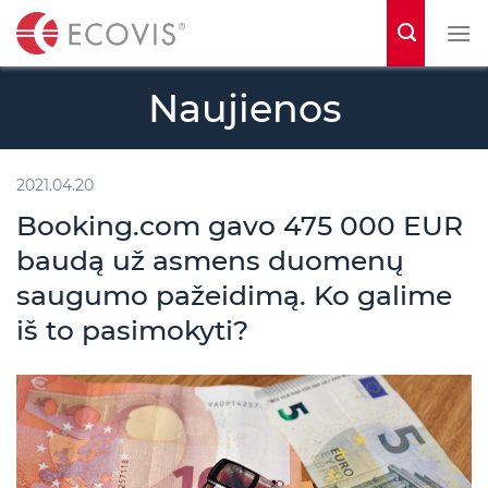
S
k
i
Naujienos
p
t
o
2021.04.20
c
Booking.com gavo 475 000 EUR
o
baudą už asmens duomenų
n
saugumo pažeidimą. Ko galime
t
iš to pasimokyti?
e
n
t