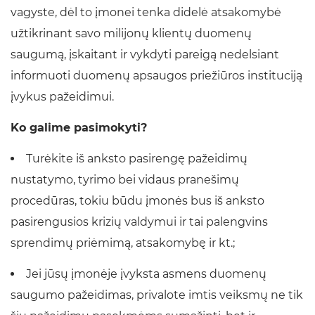
vagyste, dėl to įmonei tenka didelė atsakomybė
užtikrinant savo milijonų klientų duomenų
saugumą, įskaitant ir vykdyti pareigą nedelsiant
informuoti duomenų apsaugos priežiūros instituciją
įvykus pažeidimui.
Ko galime pasimokyti?
Turėkite iš anksto pasirengę pažeidimų
nustatymo, tyrimo bei vidaus pranešimų
procedūras, tokiu būdu įmonės bus iš anksto
pasirengusios krizių valdymui ir tai palengvins
sprendimų priėmimą, atsakomybę ir kt.;
Jei jūsų įmonėje įvyksta asmens duomenų
saugumo pažeidimas, privalote imtis veiksmų ne tik