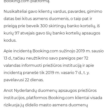
Booking.com platformą.
Nusikaltėliai gavo klientų vardus, pavardes, gimimo
datas bei kitus asmens duomenis, o taip pat ir
prieigą prie beveik 300 skirtingų banko kortelių, iš
kurių 97 atvejais gavo šių banko kortelių apsaugos
kodus.
Apie incidentą Booking.com sužinojo 2019 m. sausio
13 d., tačiau neužtikrino savo pareigos per 72
valandas informuoti priežiūros instituciją ir apie
incidentą pranešė tik 2019 m. vasario 7 d., t. y.
pavėlavusi 22 dienas.
Anot Nyderlandų duomenų apsaugos priežiūros
institucijos, platformos Booking.com klientai visada
rizikuoja jų didelio masto asmens duomenų