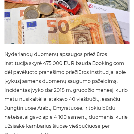
Nyderlandų duomenų apsaugos priežiūros
institucija skyrė 475 000 EUR baudą Booking.com
dėl pavėluoto pranešimo priežiūros institucijai apie
įvykusį asmens duomenų saugumo pažeidimą.
Incidentas įvyko dar 2018 m. gruodžio mėnesį, kurio
metu nusikaltėliai atakavo 40 viešbučių, esančių
Jungtiniuose Arabų Emyratuose, ir tokiu būdu
neteisėtai gavo apie 4 100 asmenų duomenis, kurie
užsisakė kambarius šiuose viešbučiuose per