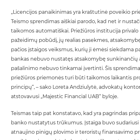
„Licencijos panaikinimas yra kraštutinė poveikio priem
Teismo sprendimas aiškiai parodo, kad net ir nusta
taikomos automatiškai. Priežiūros institucija privalo
pažeidimų pobūdį, jų realias pasekmes, atsakomybę 
pačios įstaigos veiksmus, kurių ji ėmėsi siekdama pa
bankas nebuvo nustatęs atsakomybę sunkinančių ap
pašalinimo nebuvo tinkamai įvertinti. Šis sprendimas 
priežiūros priemonės turi būti taikomos laikantis p
principų“, – sako Loreta Andziulytė, advokatų kont
atstovavusi „Majestic Financial UAB“ byloje.
Teismas taip pat konstatavo, kad yra pagrindas pripa
banko nustatytus trūkumus. Įstaiga buvo sudariusi 
atnaujino pinigų plovimo ir teroristų finansavimo pr