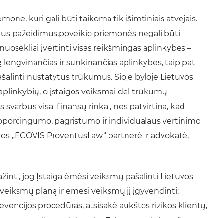
onė, kuri gali būti taikoma tik išimtiniais atvejais.
čius pažeidimus,poveikio priemonės negali būti
 nuosekliai įvertinti visas reikšmingas aplinkybes –
lengvinančias ir sunkinančias aplinkybes, taip pat
šalinti nustatytus trūkumus. Šioje byloje Lietuvos
linkybių, o įstaigos veiksmai dėl trūkumų
svarbus visai finansų rinkai, nes patvirtina, kad
roporcingumo, pagrįstumo ir individualaus vertinimo
oros „ECOVIS ProventusLaw“ partnerė ir advokatė,
žinti, jog Įstaiga ėmėsi veiksmų pašalinti Lietuvos
veiksmų planą ir ėmėsi veiksmų jį įgyvendinti:
evencijos procedūras, atsisakė aukštos rizikos klientų,