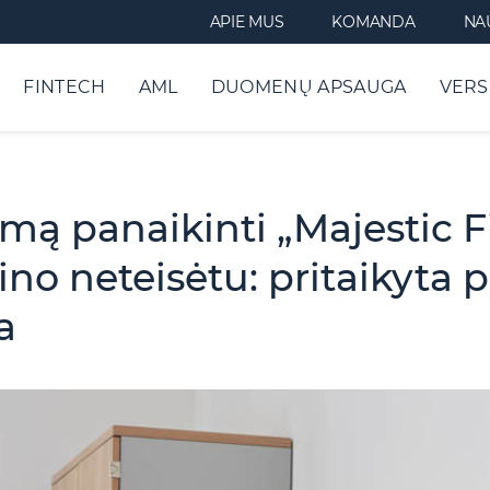
APIE MUS
KOMANDA
NA
FINTECH
AML
DUOMENŲ APSAUGA
VERS
mą panaikinti „Majestic F
žino neteisėtu: pritaikyta
a