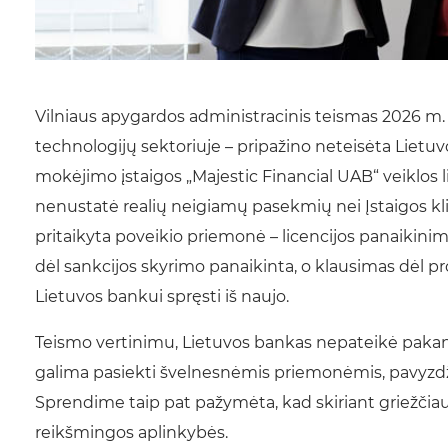
Vilniaus apygardos administracinis teismas 2026 m.
technologijų sektoriuje – pripažino neteisėta Lietu
mokėjimo įstaigos „Majestic Financial UAB“ veiklos 
nenustatė realių neigiamų pasekmių nei Įstaigos kl
pritaikyta poveikio priemonė – licencijos panaikinim
dėl sankcijos skyrimo panaikinta, o klausimas dėl 
Lietuvos bankui spręsti iš naujo.
Teismo vertinimu, Lietuvos bankas nepateikė paka
galima pasiekti švelnesnėmis priemonėmis, pavyzdžiu
Sprendime taip pat pažymėta, kad skiriant griežčiau
reikšmingos aplinkybės.