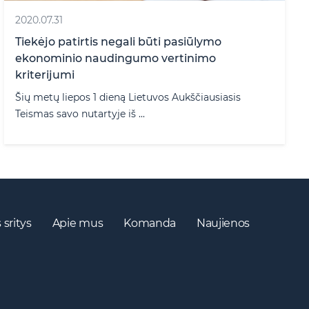
2020.07.31
Tiekėjo patirtis negali būti pasiūlymo
ekonominio naudingumo vertinimo
kriterijumi
Šių metų liepos 1 dieną Lietuvos Aukščiausiasis
Teismas savo nutartyje iš ...
 sritys
Apie mus
Komanda
Naujienos