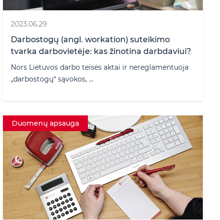
2023.06.29
Darbostogų (angl. workation) suteikimo
tvarka darbovietėje: kas žinotina darbdaviui?
Nors Lietuvos darbo teisės aktai ir nereglamentuoja
„darbostogų“ sąvokos, ...
Duomenų apsauga