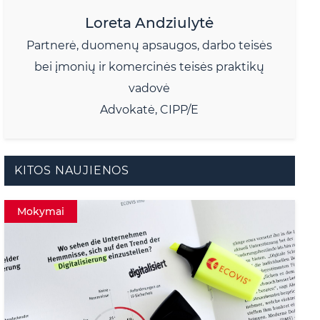
Loreta Andziulytė
Partnerė, duomenų apsaugos, darbo teisės
bei įmonių ir komercinės teisės praktikų
vadovė
Advokatė, CIPP/E
KITOS NAUJIENOS
Mokymai