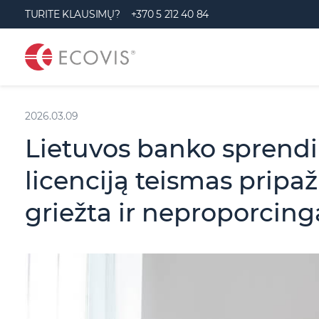
S
TURITE KLAUSIMŲ?
+370 5 212 40 84
k
i
p
t
2026.03.09
o
c
Lietuvos banko sprendi
o
licenciją teismas pripa
n
t
griežta ir neproporcing
e
n
t