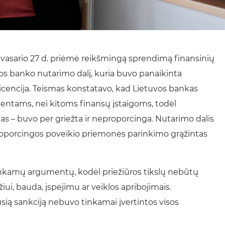
 vasario 27 d. priėmė reikšmingą sprendimą finansinių
vos banko nutarimo dalį, kuria buvo panaikinta
licencija. Teismas konstatavo, kad Lietuvos bankas
ientams, nei kitoms finansų įstaigoms, todėl
as – buvo per griežta ir neproporcinga. Nutarimo dalis
proporcingos poveikio priemonės parinkimo grąžintas
nkamų argumentų, kodėl priežiūros tikslų nebūtų
i, bauda, įspėjimu ar veiklos apribojimais.
sią sankciją nebuvo tinkamai įvertintos visos