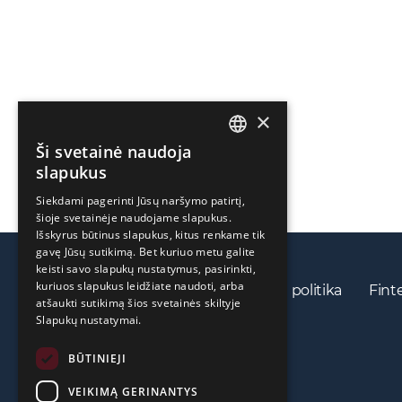
×
Ši svetainė naudoja
ENGLISH
slapukus
LIETUVIŲ
Siekdami pagerinti Jūsų naršymo patirtį,
šioje svetainėje naudojame slapukus.
РУССКИЙ
Išskyrus būtinus slapukus, kitus renkame tik
中文（简体
gavę Jūsų sutikimą. Bet kuriuo metu galite
keisti savo slapukų nustatymus, pasirinkti,
kuriuos slapukus leidžiate naudoti, arba
Privatumo politika
Slapukų politika
Fint
atšaukti sutikimą šios svetainės skiltyje
Slapukų nustatymai.
BŪTINIEJI
VEIKIMĄ GERINANTYS