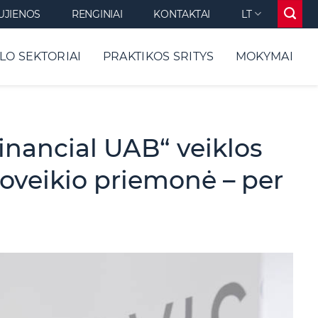
UJIENOS
RENGINIAI
KONTAKTAI
LT
LO SEKTORIAI
PRAKTIKOS SRITYS
MOKYMAI
inancial UAB“ veiklos
 poveikio priemonė – per