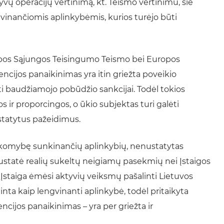
ų operacijų vertinimą, kt. Teismo vertinimu, šie
vinančiomis aplinkybėmis, kurios turėjo būti
pos Sąjungos Teisingumo Teismo bei Europos
ncijos panaikinimas yra itin griežta poveikio
nti baudžiamojo pobūdžio sankcijai. Todėl tokios
s ir proporcingos, o ūkio subjektas turi galėti
statytus pažeidimus.
sakomybę sunkinančių aplinkybių, nenustatytas
ustatė realių sukeltų neigiamų pasekmių nei Įstaigos
, Įstaiga ėmėsi aktyvių veiksmų pašalinti Lietuvos
nta kaip lengvinanti aplinkybė, todėl pritaikyta
cijos panaikinimas – yra per griežta ir