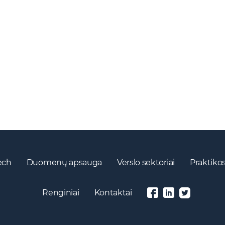
ech
Duomenų apsauga
Verslo sektoriai
Praktikos
Renginiai
Kontaktai