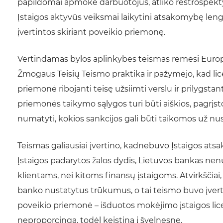
papildomai apmokė darbuotojus, atliko restrospektyv
Įstaigos aktyvūs veiksmai laikytini atsakomybę leng
įvertintos skiriant poveikio priemonę.
Vertindamas bylos aplinkybes teismas rėmėsi Euro
Žmogaus Teisių Teismo praktika ir pažymėjo, kad lice
priemonė ribojanti teisę užsiimti verslu ir prilygsta
priemonės taikymo sąlygos turi būti aiškios, pagrįsto
numatyti, kokios sankcijos gali būti taikomos už nu
Teismas galiausiai įvertino, kadnebuvo Įstaigos at
Įstaigos padarytos žalos dydis, Lietuvos bankas nen
klientams, nei kitoms finansų įstaigoms. Atvirkščiai
banko nustatytus trūkumus, o tai teismo buvo įverti
poveikio priemonė – išduotos mokėjimo įstaigos licen
neproporcinga, todėl keistina į švelnesnę.