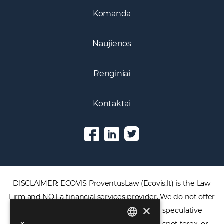
Komanda
Naujienos
Renginiai
Kontaktai
DISCLAIMER: ECOVIS ProventusLaw (Ecovis.lt) is the Law
Firm and NOT a financial services provider. We do not offer
×
or provide access to securities, complex speculative
financial products including CFDs, rolling spot forex, or