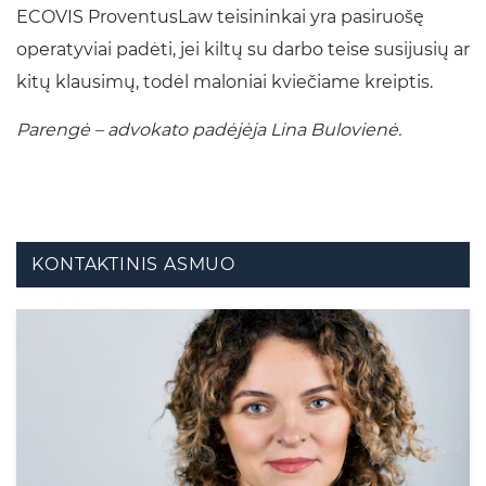
ECOVIS ProventusLaw teisininkai yra pasiruošę
operatyviai padėti, jei kiltų su darbo teise susijusių ar
kitų klausimų, todėl maloniai kviečiame kreiptis.
Parengė – advokato padėjėja Lina Bulovienė.
KONTAKTINIS ASMUO