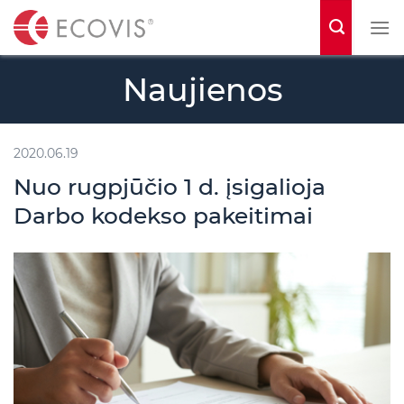
S
k
i
Naujienos
p
t
o
2020.06.19
c
Nuo rugpjūčio 1 d. įsigalioja
o
Darbo kodekso pakeitimai
n
t
e
n
t