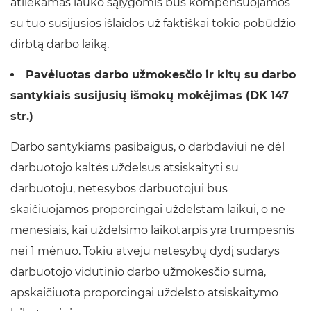
atliekamas lauko sąlygomis bus kompensuojamos
su tuo susijusios išlaidos už faktiškai tokio pobūdžio
dirbtą darbo laiką.
Pavėluotas darbo užmokesčio ir kitų su darbo
santykiais susijusių išmokų mokėjimas (DK 147
str.)
Darbo santykiams pasibaigus, o darbdaviui ne dėl
darbuotojo kaltės uždelsus atsiskaityti su
darbuotoju, netesybos darbuotojui bus
skaičiuojamos proporcingai uždelstam laikui, o ne
mėnesiais, kai uždelsimo laikotarpis yra trumpesnis
nei 1 mėnuo.
Tokiu atveju netesybų dydį sudarys
darbuotojo vidutinio darbo užmokesčio suma,
apskaičiuota proporcingai uždelsto atsiskaitymo