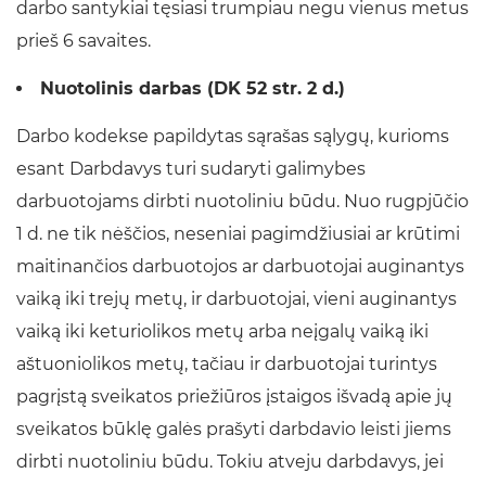
darbo santykiai tęsiasi trumpiau negu vienus metus
prieš 6 savaites.
Nuotolinis darbas (DK 52 str. 2 d.)
Darbo kodekse papildytas sąrašas sąlygų, kurioms
esant Darbdavys turi sudaryti galimybes
darbuotojams dirbti nuotoliniu būdu. Nuo rugpjūčio
1 d. ne tik nėščios, neseniai pagimdžiusiai ar krūtimi
maitinančios darbuotojos ar darbuotojai auginantys
vaiką iki trejų metų, ir darbuotojai, vieni auginantys
vaiką iki keturiolikos metų arba neįgalų vaiką iki
aštuoniolikos metų, tačiau ir darbuotojai turintys
pagrįstą sveikatos priežiūros įstaigos išvadą apie jų
sveikatos būklę galės prašyti darbdavio leisti jiems
dirbti nuotoliniu būdu. Tokiu atveju darbdavys, jei