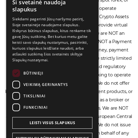
Ši svetainė naudoja
ENGLISH
financial spread betting. We do not operate
slapukus
LIETUVIŲ
cryptocurrency exchanges, we are NOT a Crypto Assets
Siekdami pagerinti Jūsų naršymo patirtį,
Service Provider (CASP), and we do not provide virtual
šioje svetainėje naudojame slapukus.
РУССКИЙ
Išskyrus būtinus slapukus, kitus renkame tik
assets software or hardware wallets. We are NOT an
中文（简体
gavę Jūsų sutikimą. Bet kuriuo metu galite
Electronic Money Institution (EMI), we are NOT a Payment
keisti savo slapukų nustatymus, pasirinkti,
kuriuos slapukus leidžiate naudoti, arba
Institution (PI), and we do not issue e-money, payment
atšaukti sutikimą šios svetainės skiltyje
services, or IBAN accounts. Our services are strictly limited
Slapukų nustatymai.
to legal advisory, licensing assistance, and regulatory
BŪTINIEJI
compliance consulting for businesses seeking to operate
within the EU/EEA financial framework. We do not offer
VEIKIMĄ GERINANTYS
banking services, loans, insurance, investment products, or
TIKSLINIAI
crowdfunding services and we do not act as a broker or
FUNKCINIAI
affiliate for any financial trading platforms. We are NOT
affiliated with the Bank of Lithuania, the European Central
LEISTI VISUS SLAPUKUS
Bank, or any other supervisory authority. We do not issue
licenses, permits, or official documents on behalf of any