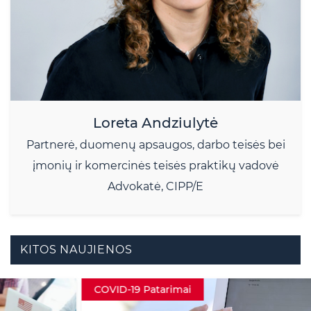
Loreta Andziulytė
Partnerė, duomenų apsaugos, darbo teisės bei
įmonių ir komercinės teisės praktikų vadovė
Advokatė, CIPP/E
KITOS NAUJIENOS
COVID-19 Patarimai