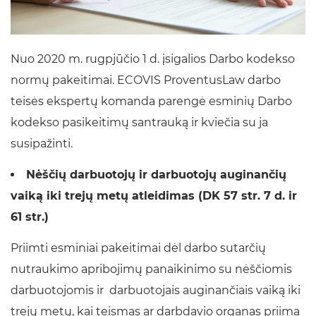
Nuo 2020 m. rugpjūčio 1 d. įsigalios Darbo kodekso
normų pakeitimai. ECOVIS ProventusLaw darbo
teisės ekspertų komanda parengė esminių Darbo
kodekso pasikeitimų santrauką ir kviečia su ja
susipažinti.
Nėščių darbuotojų ir darbuotojų auginančių
vaiką iki trejų metų atleidimas (DK 57 str. 7 d. ir
61 str.)
Priimti esminiai pakeitimai dėl darbo sutarčių
nutraukimo apribojimų panaikinimo su nėščiomis
darbuotojomis ir darbuotojais auginančiais vaiką iki
trejų metų, kai teismas ar darbdavio organas priima