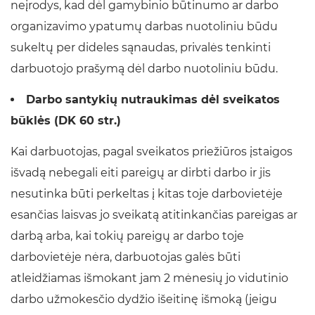
neįrodys, kad dėl gamybinio būtinumo ar darbo
organizavimo ypatumų darbas nuotoliniu būdu
sukeltų per dideles sąnaudas, privalės tenkinti
darbuotojo prašymą dėl darbo nuotoliniu būdu.
Darbo santykių nutraukimas dėl sveikatos
būklės (DK 60 str.)
Kai darbuotojas, pagal sveikatos priežiūros įstaigos
išvadą nebegali eiti pareigų ar dirbti darbo ir jis
nesutinka būti perkeltas į kitas toje darbovietėje
esančias laisvas jo sveikatą atitinkančias pareigas ar
darbą arba, kai tokių pareigų ar darbo toje
darbovietėje nėra, darbuotojas galės būti
atleidžiamas išmokant jam 2 mėnesių jo vidutinio
darbo užmokesčio dydžio išeitinę išmoką (jeigu