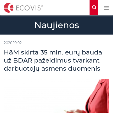
S
k
i
Naujienos
p
t
o
2020.10.02
c
H&M skirta 35 mln. eurų bauda
o
už BDAR pažeidimus tvarkant
n
darbuotojų asmens duomenis
t
e
n
t