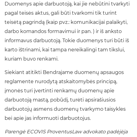
Duomenys apie darbuotoją, kai jie nebūtini tvarkyti
pagal teisės aktus, gali būti tvarkomi tik turint
teisėtą pagrindą (kaip pvz.: komunikacijai palaikyti,
darbo komandos formavimui ir pan. ) ir iš anksto
informavus darbuotoją. Tokie duomenys turi būti iš
karto ištrinami, kai tampa nereikalingi tam tikslui,
kuriam buvo renkami.
Siekiant atitikti Bendrajame duomenų apsaugos
reglamente nurodytą atskaitomybės principą,
įmonės turi įvertinti renkamų duomenų apie
darbuotoją mastą, pobūdį, turėti apsirašiusios
darbuotojų asmens duomenų tvarkymo taisykles
bei apie jas informuoti darbuotojus.
Parengė ECOVIS ProventusLaw advokato padėjėja