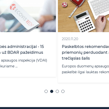
2020.11.20
Paskelbtos rekomendacijos dėl papildomų
priemonių perduodant asmens duomenis į
trečiąsias šalis
Europos duomenų apsaugos valdyba (EDPB)
paskelbė ilgai lauktas rekomendacijas ...