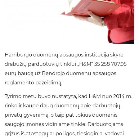
Hamburgo duomenų apsaugos institucija skyrė
drabužių parduotuvių tinklui „H&M“ 35 258 707,95
eurų baudą už Bendrojo duomenų apsaugos
reglamento pažeidimą.
Tyrimo metu buvo nustatyta, kad H&M nuo 2014 m.
rinko ir kaupė daug duomenų apie darbuotojų
privatų gyvenimą, o taip pat tokius duomenis
saugojo įmonės vidiniame tinkle. Darbuotojams
grįžus iš atostogų ar po ligos, tiesioginiai vadovai