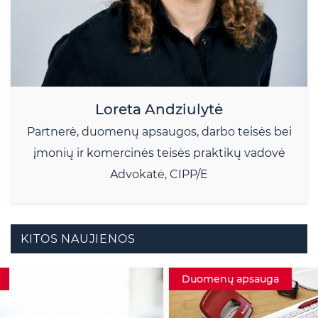
Loreta Andziulytė
Partnerė, duomenų apsaugos, darbo teisės bei
įmonių ir komercinės teisės praktikų vadovė
Advokatė, CIPP/E
KITOS NAUJIENOS
Duomenų apsauga