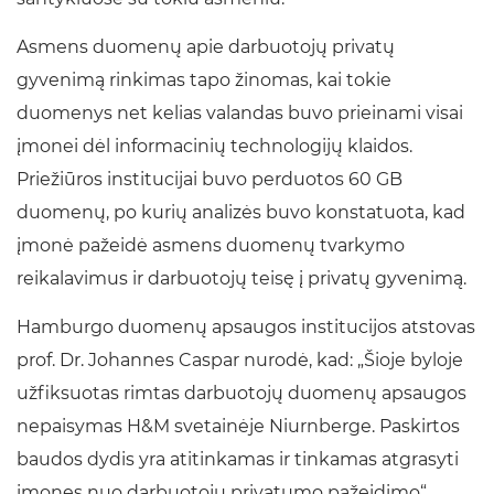
Asmens duomenų apie darbuotojų privatų
gyvenimą rinkimas tapo žinomas, kai tokie
duomenys net kelias valandas buvo prieinami visai
įmonei dėl informacinių technologijų klaidos.
Priežiūros institucijai buvo perduotos 60 GB
duomenų, po kurių analizės buvo konstatuota, kad
įmonė pažeidė asmens duomenų tvarkymo
reikalavimus ir darbuotojų teisę į privatų gyvenimą.
Hamburgo duomenų apsaugos institucijos atstovas
prof. Dr. Johannes Caspar nurodė, kad: „Šioje byloje
užfiksuotas rimtas darbuotojų duomenų apsaugos
nepaisymas H&M svetainėje Niurnberge. Paskirtos
baudos dydis yra atitinkamas ir tinkamas atgrasyti
įmones nuo darbuotojų privatumo pažeidimo“.