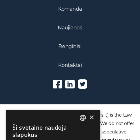
Komanda
Naujienos
Renginiai
Kontaktai
×
DISCLAIMER: ECOVIS ProventusLaw (Ecovis.lt) is the Law
Firm and NOT a financial services provider. We do not offer
Ši svetainė naudoja
ENGLISH
or provide access to securities, complex speculative
slapukus
LIETUVIŲ