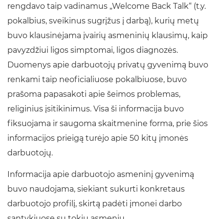
rengdavo taip vadinamus „Welcome Back Talk“ (t.y.
pokalbius, sveikinus sugrįžus į darbą), kurių metų
buvo klausinėjama įvairių asmeninių klausimų, kaip
pavyzdžiui ligos simptomai, ligos diagnozės.
Duomenys apie darbuotojų privatų gyvenimą buvo
renkami taip neoficialiuose pokalbiuose, buvo
prašoma papasakoti apie šeimos problemas,
religinius įsitikinimus. Visa ši informacija buvo
fiksuojama ir saugoma skaitmenine forma, prie šios
informacijos prieigą turėjo apie 50 kitų įmonės
darbuotojų.
Informacija apie darbuotojo asmeninį gyvenimą
buvo naudojama, siekiant sukurti konkretaus
darbuotojo profilį, skirtą padėti įmonei darbo
santykiuose su tokiu asmeniu.