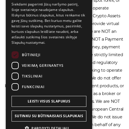
financial products including CFDs, rolling spot forex, or
Siekdami pagerinti Jūsų naršymo patirtį,
financial spread betting. We do not operate
šioje svetainėje naudojame slapukus.
РУССКИЙ
Išskyrus būtinus slapukus, kitus renkame tik
cryptocurrency exchanges, we are NOT a Crypto Assets
中文（简体
gavę Jūsų sutikimą. Bet kuriuo metu galite
Service Provider (CASP), and we do not provide virtual
keisti savo slapukų nustatymus, pasirinkti,
assets software or hardware wallets. We are NOT an
kuriuos slapukus leidžiate naudoti, arba
atšaukti sutikimą šios svetainės skiltyje
Electronic Money Institution (EMI), we are NOT a Payment
Slapukų nustatymai.
Institution (PI), and we do not issue e-money, payment
services, or IBAN accounts. Our services are strictly limited
BŪTINIEJI
to legal advisory, licensing assistance, and regulatory
VEIKIMĄ GERINANTYS
compliance consulting for businesses seeking to operate
TIKSLINIAI
within the EU/EEA financial framework. We do not offer
banking services, loans, insurance, investment products, or
FUNKCINIAI
crowdfunding services and we do not act as a broker or
affiliate for any financial trading platforms. We are NOT
LEISTI VISUS SLAPUKUS
affiliated with the Bank of Lithuania, the European Central
SUTINKU SU BŪTINAISIAIS SLAPUKAIS
Bank, or any other supervisory authority. We do not issue
licenses, permits, or official documents on behalf of any
PARODYTI DETALIAU