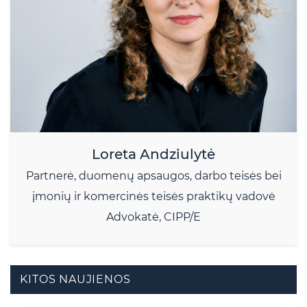
Loreta Andziulytė
Partnerė, duomenų apsaugos, darbo teisės bei
įmonių ir komercinės teisės praktikų vadovė
Advokatė, CIPP/E
KITOS NAUJIENOS