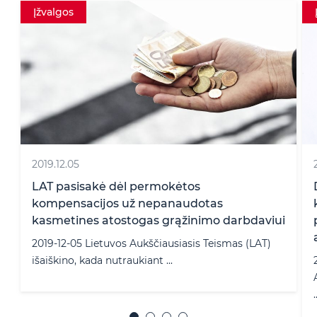
Įžvalgos Patarimai
2020.03.05
Darbuotojų perviliojimas nesąžiningos
konkurencijos veiksmais ir komercinių
i
paslapčių atskleidimas. Ar darbdavys gali
apginti savo teises?
2020-03-05 Lietuvos
Aukščiausiasis Teismas (LAT) š. m. vasario 13 d. pri
...