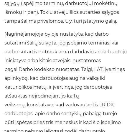
sąlygų (įspėjimo terminų, darbuotojui mokėtinų
išmokų ir pan). Tokiu atveju šios sutarties sąlygos
tampa šalims privalomos, t. y. turi įstatymo galią.
Nagrinėjamojoje byloje nustatyta, kad darbo
sutartimi šalių sulygta, jog įspėjimo terminas, kai
darbo sutartis nutraukiama darbdavio ar darbuotojo
iniciatyva arba kitais atvejais, nustatomas
pagal Darbo kodekso nuostatas. Taigi, LAT, įvertinęs
aplinkybę, kad darbuotojas augina vaiką iki
keturiolikos metų, ir įvertinęs, jog darbuotojas
atšauktas neįrodinėjant jo kaltų
veiksmų, konstatavo, kad vadovaujantis LR DK
darbuotojas apie darbo santykių pabaigą turėjo
būti įspėtas prieš tris mėnesius ir kad šio įspėjimo
termino nebuvo laikytasi, todėl darbuotojo