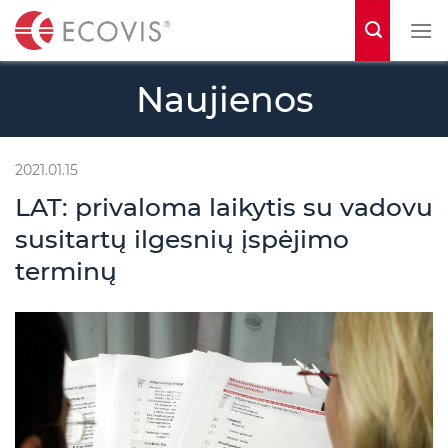
S
k
i
Naujienos
p
t
o
2021.01.15
c
LAT: privaloma laikytis su vadovu
o
susitartų ilgesnių įspėjimo
n
terminų
t
e
n
t