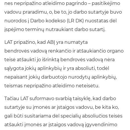
nes nepripažino atleidimo pagrindo – pasitikėjimo
vadovu praradimu, o, be to, jo darbo sutartyje buvo
nuorodos į Darbo kodekso (LR DK) nuostatas dėl
įspėjimo terminų nutraukiant darbo sutartį.
LAT pripažino, kad ABĮ yra numatyta
bendrovės vadovą renkančio ir atšaukiančio organo
teisė atšaukti jo išrinktą bendrovės vadovą nėra
sąlygota jokių aplinkybių ir yra absoliuti, todėl
nepaisant jokių darbuotojo nurodytų aplinkybių,
teismas nepripažino atleidimo neteisėtu.
Tačiau LAT suformavo svarbią taisyklę, kad darbo
sutartyje su įmonės ar įstaigos vadovu, be kita ko,
gali būti susitariama dėl specialių absoliučios teisės
atšaukti įmonės ar įstaigos vadovą įgyvendinimo