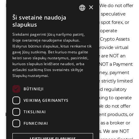
×
DISCLAIMER: ECOVIS ProventusLaw (Ecovis.lt) is the Law
Ši svetainė naudoja
ENGLISH
Firm and NOT a financial services provider. We do not offer
slapukus
or provide access to securities, complex speculative
LIETUVIŲ
Siekdami pagerinti Jūsų naršymo patirtį,
financial products including CFDs, rolling spot forex, or
šioje svetainėje naudojame slapukus.
РУССКИЙ
financial spread betting. We do not operate
Išskyrus būtinus slapukus, kitus renkame tik
中文（简体
gavę Jūsų sutikimą. Bet kuriuo metu galite
cryptocurrency exchanges, we are NOT a Crypto Assets
keisti savo slapukų nustatymus, pasirinkti,
Service Provider (CASP), and we do not provide virtual
kuriuos slapukus leidžiate naudoti, arba
atšaukti sutikimą šios svetainės skiltyje
assets software or hardware wallets. We are NOT an
Slapukų nustatymai.
Electronic Money Institution (EMI), we are NOT a Payment
Institution (PI), and we do not issue e-money, payment
BŪTINIEJI
services, or IBAN accounts. Our services are strictly limited
VEIKIMĄ GERINANTYS
to legal advisory, licensing assistance, and regulatory
TIKSLINIAI
compliance consulting for businesses seeking to operate
within the EU/EEA financial framework. We do not offer
FUNKCINIAI
banking services, loans, insurance, investment products, or
crowdfunding services and we do not act as a broker or
LEISTI VISUS SLAPUKUS