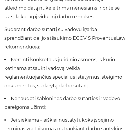
atleidimo datą nukėlė trims mėnesiams ir priteisė
už šį laikotarpį vidutinį darbo užmokestį.
Sudarant darbo sutartį su vadovu ir/arba
sprendžiant dėl jo atšaukimo ECOVIS ProventusLaw
rekomenduoja:
Įvertinti konkretaus juridinio asmens, iš kurio
ketinama atšaukti vadovą, veiklą
reglamentuojančius specialius įstatymus, steigimo
dokumentus, sudarytą darbo sutartį;
Nenaudoti šabloninės darbo sutarties ir vadovo
pareigoms užimti;
Jei siekiama – aiškiai nustatyti, koks įspėjimo
terminas yra taikomas nutraukiant darbo santykius;