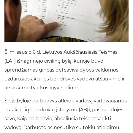
Š. m. sausio 6 d. Lietuvos Aukščiausiasis Teismas
(LAT) išnagrinėjo civilinę bylą, kurioje buvo
sprendžiamas ginčas dėl savivaldybės valdomos
uždarosios akcinės bendrovės vadovo atšaukimo ir
atšaukimo tvarkos įgyvendinimo.
Šioje byloje darbdavys atleido vadovą vadovaujantis
LR akcinių bendrovių įstatymu (ABĮ), pasinaudojęs
savo, kaip darbdavio, absoliučia teise atšaukti
vadovą. Darbuotojas nesutiko su tokiu atleidimu,