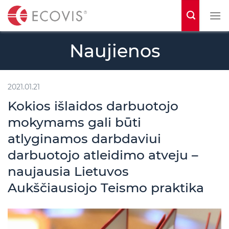
S
k
i
Naujienos
p
t
o
2021.01.21
c
Kokios išlaidos darbuotojo
o
mokymams gali būti
n
atlyginamos darbdaviui
t
darbuotojo atleidimo atveju –
e
naujausia Lietuvos
n
Aukščiausiojo Teismo praktika
t