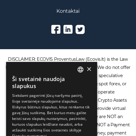
Renginiai
Kontaktai
DISCLAIMER: ECOVIS ProventusLaw (Ecovis.lt) is the Law
×
Firm and NOT a financial services provider. We do not offer
Ši svetainė naudoja
ENGLISH
or provide access to securities, complex speculative
slapukus
financial products including CFDs, rolling spot forex, or
LIETUVIŲ
Siekdami pagerinti Jūsų naršymo patirtį,
financial spread betting. We do not operate
šioje svetainėje naudojame slapukus.
РУССКИЙ
Išskyrus būtinus slapukus, kitus renkame tik
cryptocurrency exchanges, we are NOT a Crypto Assets
中文（简体
gavę Jūsų sutikimą. Bet kuriuo metu galite
Service Provider (CASP), and we do not provide virtual
keisti savo slapukų nustatymus, pasirinkti,
assets software or hardware wallets. We are NOT an
kuriuos slapukus leidžiate naudoti, arba
atšaukti sutikimą šios svetainės skiltyje
Electronic Money Institution (EMI), we are NOT a Payment
Slapukų nustatymai.