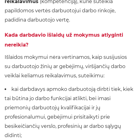
reikalavimus
(kompetenciją), kurie suteikia
papildomos vertės darbuotojui darbo rinkoje,
padidina darbuotojo vertę.
Kada darbdavio išlaidų už mokymus atlyginti
nereikia?
Išlaidos mokymui nėra vertinamos, kaip susijusios
su darbuotojo žinių ar gebėjimų, viršijančių darbo
veiklai keliamus reikalavimus, suteikimu:
kai darbdavys apmoko darbuotoją dirbti tiek, kiek
tai būtina jo darbo funkcijai atlikti, bei imasi
priemonių darbuotojų kvalifikacijai ir jų
profesionalumui, gebėjimui prisitaikyti prie
besikeičiančių verslo, profesinių ar darbo sąlygų
didinti;