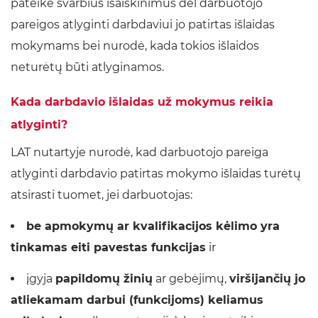
pateikė svarbius išaiškinimus dėl darbuotojo
pareigos atlyginti darbdaviui jo patirtas išlaidas
mokymams bei nurodė, kada tokios išlaidos
neturėtų būti atlyginamos.
Kada darbdavio išlaidas už mokymus reikia
atlyginti?
LAT nutartyje nurodė, kad darbuotojo pareiga
atlyginti darbdavio patirtas mokymo išlaidas turėtų
atsirasti tuomet, jei darbuotojas:
be apmokymų ar kvalifikacijos kėlimo yra
tinkamas eiti pavestas funkcijas
ir
įgyja
papildomų žinių
ar gebėjimų,
viršijančių jo
atliekamam darbui (funkcijoms) keliamus