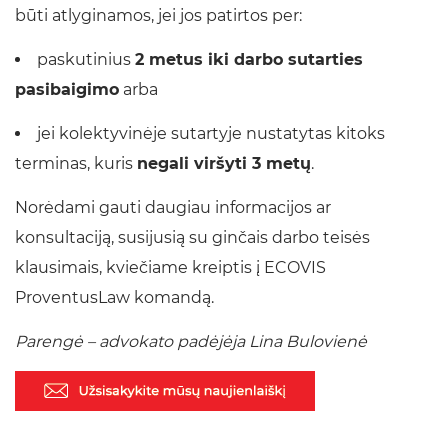
būti atlyginamos, jei jos patirtos per:
paskutinius
2 metus iki darbo sutarties
pasibaigimo
arba
jei kolektyvinėje sutartyje nustatytas kitoks
terminas, kuris
negali viršyti 3 metų
.
Norėdami gauti daugiau informacijos ar
konsultaciją, susijusią su ginčais darbo teisės
klausimais, kviečiame kreiptis į ECOVIS
ProventusLaw komandą.
Parengė – advokato padėjėja Lina Bulovienė