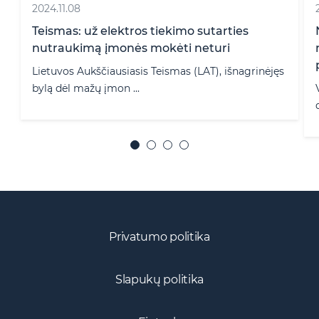
2021.04.20
Neturtinės žalos atlyginimas darbdaviui
reiškiant darbuotojui nepagrįstas
pretenzijas – realu ar utopiška?
inėjęs
Vis dažniau darbo bylose galime pamatyti
darbuotojo reikalavimą dėl neturtin� ...
Privatumo politika
Slapukų politika