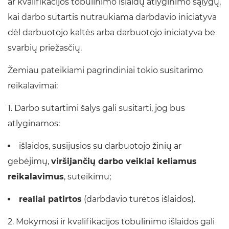
ar kvalifikacijos tobulinimo išlaidų atlyginimo sąlygų,
kai darbo sutartis nutraukiama darbdavio iniciatyva
dėl darbuotojo kaltės arba darbuotojo iniciatyva be
svarbių priežasčių.
Žemiau pateikiami pagrindiniai tokio susitarimo
reikalavimai:
1. Darbo sutartimi šalys gali susitarti, jog bus
atlyginamos:
išlaidos, susijusios su darbuotojo žinių ar
gebėjimų,
viršijančių darbo veiklai keliamus
reikalavimus
, suteikimu;
realiai patirtos
(darbdavio turėtos išlaidos).
2. Mokymosi ir kvalifikacijos tobulinimo išlaidos gali