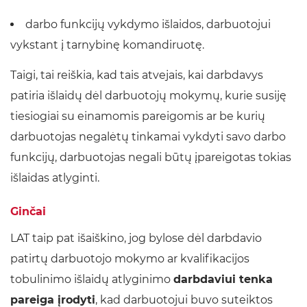
darbo funkcijų vykdymo išlaidos, darbuotojui
vykstant į tarnybinę komandiruotę.
Taigi, tai reiškia, kad tais atvejais, kai darbdavys
patiria išlaidų dėl darbuotojų mokymų, kurie susiję
tiesiogiai su einamomis pareigomis ar be kurių
darbuotojas negalėtų tinkamai vykdyti savo darbo
funkcijų, darbuotojas negali būtų įpareigotas tokias
išlaidas atlyginti.
Ginčai
LAT taip pat išaiškino, jog bylose dėl darbdavio
patirtų darbuotojo mokymo ar kvalifikacijos
tobulinimo išlaidų atlyginimo
darbdaviui tenka
pareiga įrodyti
, kad darbuotojui buvo suteiktos