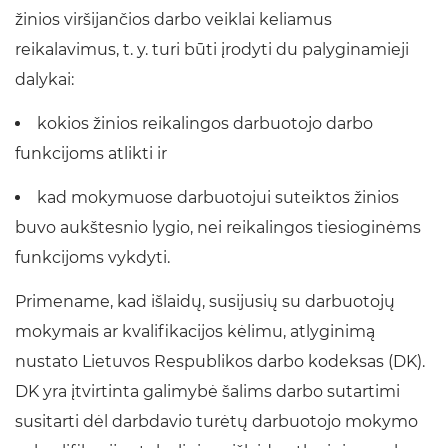
žinios viršijančios darbo veiklai keliamus
reikalavimus, t. y. turi būti įrodyti du palyginamieji
dalykai:
kokios žinios reikalingos darbuotojo darbo
funkcijoms atlikti ir
kad mokymuose darbuotojui suteiktos žinios
buvo aukštesnio lygio, nei reikalingos tiesioginėms
funkcijoms vykdyti.
Primename, kad išlaidų, susijusių su darbuotojų
mokymais ar kvalifikacijos kėlimu, atlyginimą
nustato Lietuvos Respublikos darbo kodeksas (DK).
DK yra įtvirtinta galimybė šalims darbo sutartimi
susitarti dėl darbdavio turėtų darbuotojo mokymo