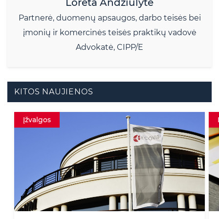
Loreta Andziulytė
Partnerė, duomenų apsaugos, darbo teisės bei
įmonių ir komercinės teisės praktikų vadovė
Advokatė, CIPP/E
KITOS NAUJIENOS
Darbo teisė