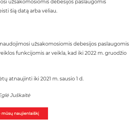
imosi užsakomosiomis debesijos paslaugomis
sti šią datą arba vėliau.
mus naudojimosi užsakomosiomis debesijos paslaugomis
eiklos funkcijomis ar veikla, kad iki 2022 m. gruodžio
tų atnaujinti iki 2021 m. sausio 1 d.
glė Juškaitė