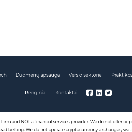
ech
Duomenų apsauga
Verslo sektoriai
Praktikos
Renginiai
Kontaktai
irm and NOT a financial services provider. We do not offer or pr
 spread betting. We do not operate cryptocurrency exchanges, we 