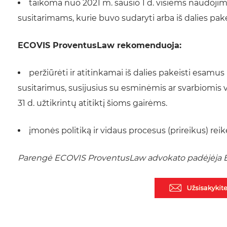
taikoma nuo 2021 m. sausio 1 d. visiems naudoj
susitarimams, kurie buvo sudaryti arba iš dalies pakei
ECOVIS ProventusLaw rekomenduoja:
peržiūrėti ir atitinkamai iš dalies pakeisti esa
susitarimus, susijusius su esminėmis ar svarbiomis v
31 d. užtikrintų atitiktį šioms gairėms.
įmonės politiką ir vidaus procesus (prireikus) reikė
Parengė ECOVIS ProventusLaw advokato padėjėja E