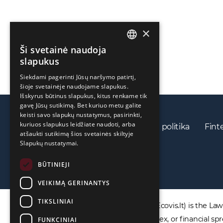
×
Ši svetainė naudoja
ENGLISH
slapukus
LIETUVIŲ
Siekdami pagerinti Jūsų naršymo patirtį,
šioje svetainėje naudojame slapukus.
РУССКИЙ
Išskyrus būtinus slapukus, kitus renkame tik
中文（简体
gavę Jūsų sutikimą. Bet kuriuo metu galite
keisti savo slapukų nustatymus, pasirinkti,
kuriuos slapukus leidžiate naudoti, arba
Privatumo politika
Slapukų politika
Fint
atšaukti sutikimą šios svetainės skiltyje
Slapukų nustatymai.
BŪTINIEJI
VEIKIMĄ GERINANTYS
TIKSLINIAI
DISCLAIMER: ECOVIS ProventusLaw (Ecovis.lt) is the Law F
products including CFDs, rolling spot forex, or financial
FUNKCINIAI