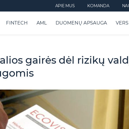
APIE MUS
KOMANDA
NA
FINTECH
AML
DUOMENŲ APSAUGA
VERS
lios gairės dėl rizikų va
ugomis