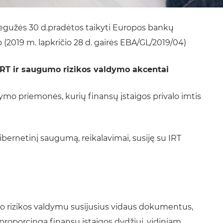
gužės 30 d.pradėtos taikyti Europos bankų
 (2019 m. lapkričio 28 d. gairės EBA/GL/2019/04)
 IRT ir saugumo rizikos valdymo akcentai
ymo priemonės, kurių finansų įstaigos privalo imtis
kibernetinį saugumą, reikalavimai, susiję su IRT
mo rizikos valdymu susijusius vidaus dokumentus,
 proporcinga finansų įstaigos dydžiui, vidiniam