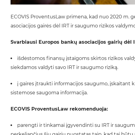
ECOVIS ProventusLaw primena, kad nuo 2020 m. ge
asociacijos gairės dėl IRT ir saugumo rizikos valdymo
Svarbiausi Europos bankų asociacijos gairių dėl
išdėstomos finansų įstaigoms skirtos rizikos vald
siekdamos valdyti savo IRT ir saugumo riziką.
į gaires įtraukti informacijos saugumo, įskaitant 
sistemose saugoma informacija.
ECOVIS ProventusLaw rekomenduoja:
parengti ir tinkamai įgyvendinti su IRT ir saugu
perkeliančius šių gairių nuostatas taip, kad tai būtų