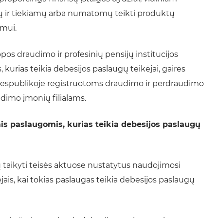
gų ir tiekiamų arba numatomų teikti produktų
umui.
pos draudimo ir profesinių pensijų institucijos
urias teikia debesijos paslaugų teikėjai, gairės
Respublikoje registruotoms draudimo ir perdraudimo
dimo įmonių filialams.
s paslaugomis, kurias teikia debesijos paslaugų
taikyti teisės aktuose nustatytus naudojimosi
is, kai tokias paslaugas teikia debesijos paslaugų