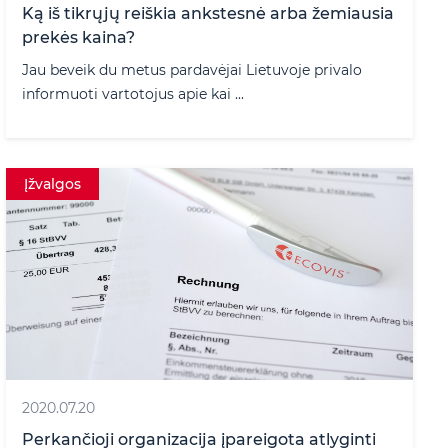
Ką iš tikrųjų reiškia ankstesnė arba žemiausia
prekės kaina?
Jau beveik du metus pardavėjai Lietuvoje privalo
informuoti vartotojus apie kai ...
Įžvalgos
2020.07.20
Perkančioji organizacija įpareigota atlyginti