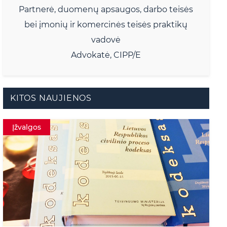
Partnerė, duomenų apsaugos, darbo teisės
bei įmonių ir komercinės teisės praktikų
vadovė
Advokatė, CIPP/E
KITOS NAUJIENOS
Įžvalgos