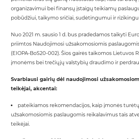
organizavimui bei finansų įstaigų teikiamų paslau
pobūdžiui, taikymo sričiai, sudėtingumui ir riziking
Nuo 2021 m. sausio 1 d. bus pradedamos taikyti Euro
priimtos Naudojimosi užsakomosiomis paslaugomis, k
(EIOPA-BoS20-002). Šios gairės taikomos Lietuvos 
įmonėms bei trečiųjų valstybių draudimo ir perdrau
Svarbiausi gairių dėl naudojimosi užsakomosiomi
teikėjai, akcentai:
pateikiamos rekomendacijos, kaip įmonės turėtų 
užsakomosiomis paslaugomis reikalavimus tais atveja
teikėjai.