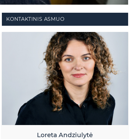
KONTAKTINIS ASMUO
Loreta Andziulytė