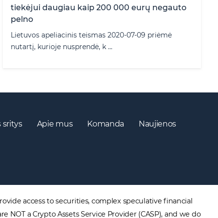
tiekėjui daugiau kaip 200 000 eurų negauto
pelno
Lietuvos apeliacinis teismas 2020-07-09 priėmė
nutartį, kurioje nusprendė, k ...
 sritys
Apie mus
Komanda
Naujienos
ovide access to securities, complex speculative financial
are NOT a Crypto Assets Service Provider (CASP), and we do