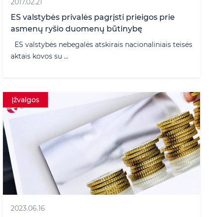
2017.02.21
ES valstybės privalės pagrįsti prieigos prie
asmenų ryšio duomenų būtinybę
ES valstybės nebegalės atskirais nacionaliniais teisės
aktais kovos su ...
Įžvalgos
2023.06.16