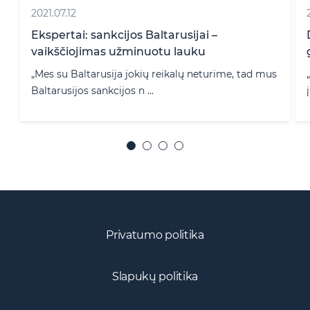
2017.03.02
Dar viena nauja FinTech įmonė Lietuvoje
gavo veiklos licenciją
s
„deVere“ įmonių grupė, valdanti daugiau nei 60
įmonių Didžiojoje Brita ...
Privatumo politika
Slapukų politika