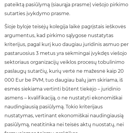
pateiktą pasiūlymą (siaurąja prasme) viešojo pirkimo
sutarties įvykdymo prasme.
Šioje byloje teisėjų kolegija laikė pagrįstais ieškovės
argumentus, kad pirkimo sąlygose nustatytas
kriterijus, pagal kurį kuo daugiau juridinis asmuo per
pastaruosius 3 metus yra sėkmingai įvykdęs viešojo
sektoriaus organizacijų veiklos procesų tobulinimo
paslaugų sutarčių, kurių vertė ne mažesnė kaip 20
000 Eur be PVM, tuo daugiau balų jam skiriama, iš
esmės siekiama vertinti būtent tiekėjo – juridinio
asmens – kvalifikaciją, o ne nustatyti ekonomiškai
naudingiausią pasiūlymą. Tokio kriterijaus
nustatymas, vertinant ekonomiškai naudingiausią
pasiūlymą, neatitinka nei teisės aktų nuostatų, nei