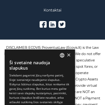
Kontaktai
DISCLAIMER: ECOVIS ProventusLaw (Ecovis.lt) is the Law
×
Firm and NOT a financial services provider. We do not offer
or provide access to securities, complex speculative
Ši svetainė naudoja
ENGLISH
financial products including CFDs, rolling spot forex, or
slapukus
LIETUVIŲ
financial spread betting. We do not operate
Siekdami pagerinti Jūsų naršymo patirtį,
cryptocurrency exchanges, we are NOT a Crypto Assets
šioje svetainėje naudojame slapukus.
РУССКИЙ
Išskyrus būtinus slapukus, kitus renkame tik
Service Provider (CASP), and we do not provide virtual
中文（简体
gavę Jūsų sutikimą. Bet kuriuo metu galite
assets software or hardware wallets. We are NOT an
keisti savo slapukų nustatymus, pasirinkti,
kuriuos slapukus leidžiate naudoti, arba
Electronic Money Institution (EMI), we are NOT a Payment
atšaukti sutikimą šios svetainės skiltyje
Institution (PI), and we do not issue e-money, payment