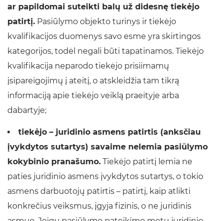
ar papildomai suteikti balų už didesnę tiekėjo
patirtį.
Pasiūlymo objekto turinys ir tiekėjo
kvalifikacijos duomenys savo esme yra skirtingos
kategorijos, todėl negali būti tapatinamos. Tiekėjo
kvalifikacija neparodo tiekėjo prisiimamų
įsipareigojimų į ateitį, o atskleidžia tam tikrą
informaciją apie tiekėjo veiklą praeityje arba
dabartyje;
tiekėjo – juridinio asmens patirtis (anksčiau
įvykdytos sutartys) savaime nelemia pasiūlymo
kokybinio pranašumo.
Tiekėjo patirtį lemia ne
paties juridinio asmens įvykdytos sutartys, o tokio
asmens darbuotojų patirtis – patirtį, kaip atlikti
konkrečius veiksmus, įgyja fizinis, o ne juridinis
asmuo. Jeigu pasiūlymo pateikimo metu juridinio