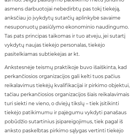
asmens darbuotojai nebedirbtų pas tokį tiekėją,
anksčiau jo įvykdytų sutarčių aplinkybė savaime
nesuponuotų pasiūlymo ekonominio naudingumo.
Tas pats principas taikomas ir tuo atveju, jei sutartį
vykdytų naujas tiekėjo personalas, tiekėjo
pasitelkiamas subtiekėjas ar kt.
Ankstesnėje teismų praktikoje buvo išaiškinta, kad
perkančiosios organizacijos gali kelti tuos pačius
reikalavimus tiekėjų kvalifikacijai ir pirkimo objektui,
tačiau perkančiosios organizacijos šiais reikalavimais
turi siekti ne vieno, o dviejų tikslų – tiek įsitikinti
tiekėjo patikimumu ir pajėgumu vykdyti panašaus
pobūdžio sutartinius įsipareigojimus, tiek pagal iš
anksto paskelbtas pirkimo sąlygas vertinti tiekėjo