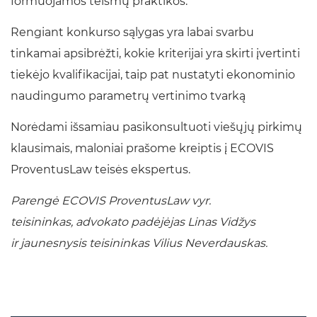
formuojamos teismų praktikos.
Rengiant konkurso sąlygas yra labai svarbu
tinkamai apsibrėžti, kokie kriterijai yra skirti įvertinti
tiekėjo kvalifikacijai, taip pat nustatyti ekonominio
naudingumo parametrų vertinimo tvarką
Norėdami išsamiau pasikonsultuoti viešųjų pirkimų
klausimais, maloniai prašome kreiptis į ECOVIS
ProventusLaw teisės ekspertus.
Parengė ECOVIS ProventusLaw vyr.
teisininkas, advokato padėjėjas Linas Vidžys
ir jaunesnysis teisininkas Vilius Neverdauskas.