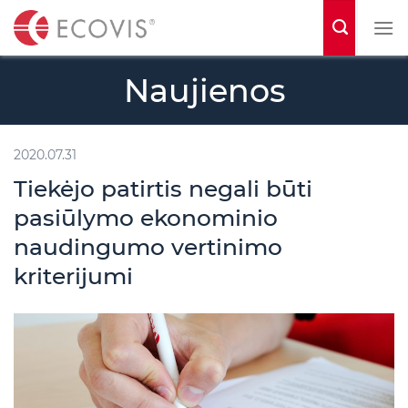
S
k
i
Naujienos
p
t
o
2020.07.31
c
Tiekėjo patirtis negali būti
o
pasiūlymo ekonominio
n
naudingumo vertinimo
t
kriterijumi
e
n
t