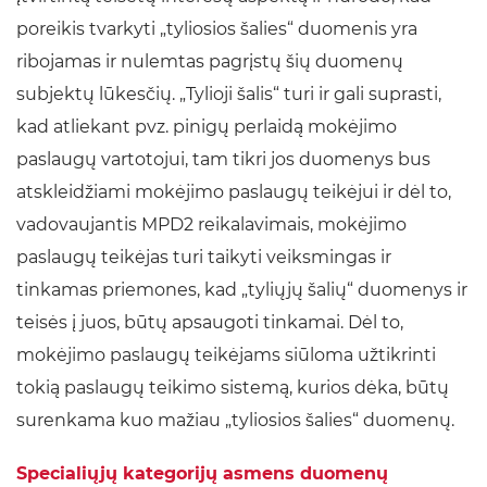
poreikis tvarkyti „tyliosios šalies“ duomenis yra
ribojamas ir nulemtas pagrįstų šių duomenų
subjektų lūkesčių. „Tylioji šalis“ turi ir gali suprasti,
kad atliekant pvz. pinigų perlaidą mokėjimo
paslaugų vartotojui, tam tikri jos duomenys bus
atskleidžiami mokėjimo paslaugų teikėjui ir dėl to,
vadovaujantis MPD2 reikalavimais, mokėjimo
paslaugų teikėjas turi taikyti veiksmingas ir
tinkamas priemones, kad „tyliųjų šalių“ duomenys ir
teisės į juos, būtų apsaugoti tinkamai. Dėl to,
mokėjimo paslaugų teikėjams siūloma užtikrinti
tokią paslaugų teikimo sistemą, kurios dėka, būtų
surenkama kuo mažiau „tyliosios šalies“ duomenų.
Specialiųjų kategorijų asmens duomenų