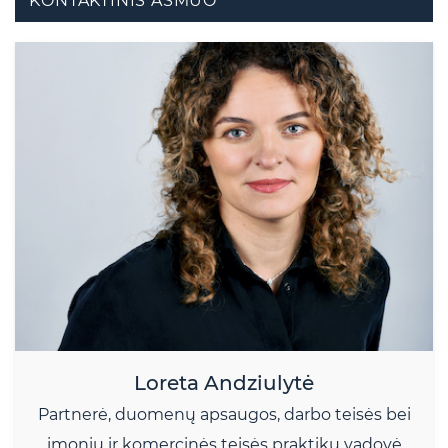
KONTAKTINIS ASMUO
Loreta Andziulytė
Partnerė, duomenų apsaugos, darbo teisės bei
įmonių ir komercinės teisės praktikų vadovė