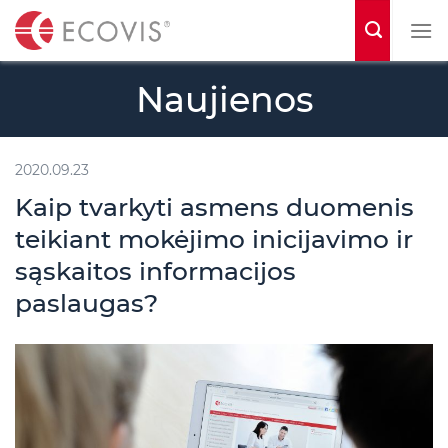
S
k
i
Naujienos
p
t
o
2020.09.23
c
Kaip tvarkyti asmens duomenis
o
teikiant mokėjimo inicijavimo ir
n
sąskaitos informacijos
t
paslaugas?
e
n
t