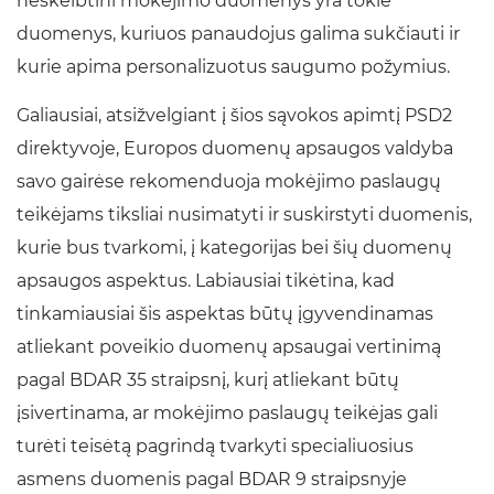
neskelbtini mokėjimo duomenys yra tokie
duomenys, kuriuos panaudojus galima sukčiauti ir
kurie apima personalizuotus saugumo požymius.
Galiausiai, atsižvelgiant į šios sąvokos apimtį PSD2
direktyvoje, Europos duomenų apsaugos valdyba
savo gairėse rekomenduoja mokėjimo paslaugų
teikėjams tiksliai nusimatyti ir suskirstyti duomenis,
kurie bus tvarkomi, į kategorijas bei šių duomenų
apsaugos aspektus. Labiausiai tikėtina, kad
tinkamiausiai šis aspektas būtų įgyvendinamas
atliekant poveikio duomenų apsaugai vertinimą
pagal BDAR 35 straipsnį, kurį atliekant būtų
įsivertinama, ar mokėjimo paslaugų teikėjas gali
turėti teisėtą pagrindą tvarkyti specialiuosius
asmens duomenis pagal BDAR 9 straipsnyje