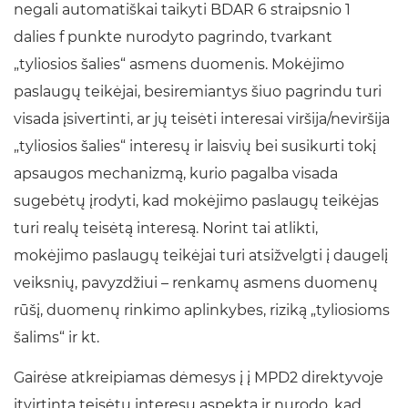
negali automatiškai taikyti BDAR 6 straipsnio 1
dalies f punkte nurodyto pagrindo, tvarkant
„tyliosios šalies“ asmens duomenis. Mokėjimo
paslaugų teikėjai, besiremiantys šiuo pagrindu turi
visada įsivertinti, ar jų teisėti interesai viršija/neviršija
„tyliosios šalies“ interesų ir laisvių bei susikurti tokį
apsaugos mechanizmą, kurio pagalba visada
sugebėtų įrodyti, kad mokėjimo paslaugų teikėjas
turi realų teisėtą interesą. Norint tai atlikti,
mokėjimo paslaugų teikėjai turi atsižvelgti į daugelį
veiksnių, pavyzdžiui – renkamų asmens duomenų
rūšį, duomenų rinkimo aplinkybes, riziką „tyliosioms
šalims“ ir kt.
Gairėse atkreipiamas dėmesys į į MPD2 direktyvoje
įtvirtintą teisėtų interesų aspektą ir nurodo, kad