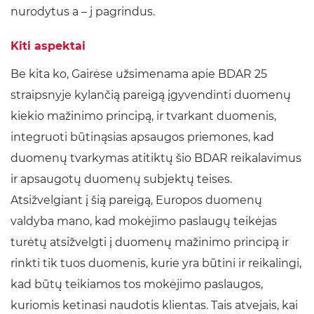
nurodytus a – j pagrindus.
Kiti aspektai
Be kita ko, Gairėse užsimenama apie BDAR 25
straipsnyje kylančią pareigą įgyvendinti duomenų
kiekio mažinimo principą, ir tvarkant duomenis,
integruoti būtinąsias apsaugos priemones, kad
duomenų tvarkymas atitiktų šio BDAR reikalavimus
ir apsaugotų duomenų subjektų teises.
Atsižvelgiant į šią pareigą, Europos duomenų
valdyba mano, kad mokėjimo paslaugų teikėjas
turėtų atsižvelgti į duomenų mažinimo principą ir
rinkti tik tuos duomenis, kurie yra būtini ir reikalingi,
kad būtų teikiamos tos mokėjimo paslaugos,
kuriomis ketinasi naudotis klientas. Tais atvejais, kai