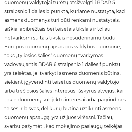
duomenų valdytojai turėtų atsižvelgti į BDAR 5
straipsnio 1 dalies b punktą, kuriame nustatyta, kad
asmens duomenys turi būti renkami nustatytais,
aiškiai apibrėžtais bei teisėtais tikslais ir toliau
netvarkomi su tais tikslais nesuderinamu būdu.
Europos duomenų apsaugos valdybos nuomone,
toks „tyliosios šalies“ duomenų tvarkymas
vadovaujantis BDAR 6 straipsnio 1 dalies f punktu
yra teisėtas, jei tvarkyti asmens duomenis būtina,
siekiant įgyvendinti teisėtus duomenų valdytojo
arba trečiosios šalies interesus, išskyrus atvejus, kai
tokie duomenų subjekto interesai arba pagrindinės
teisės ir laisvės, dėl kurių būtina užtikrinti asmens
duomenų apsaugą, yra už juos viršesni. Tačiau,
svarbu pažymėti, kad mokėjimo paslaugų teikėjas