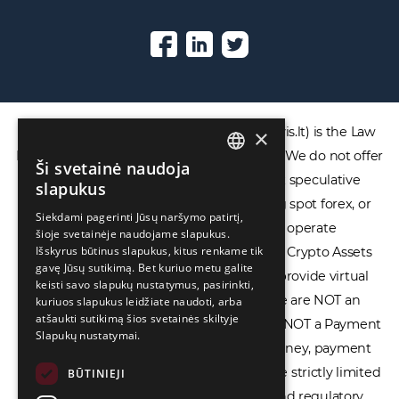
DISCLAIMER: ECOVIS ProventusLaw (Ecovis.lt) is the Law
×
Firm and NOT a financial services provider. We do not offer
Ši svetainė naudoja
ENGLISH
or provide access to securities, complex speculative
slapukus
financial products including CFDs, rolling spot forex, or
LIETUVIŲ
Siekdami pagerinti Jūsų naršymo patirtį,
financial spread betting. We do not operate
šioje svetainėje naudojame slapukus.
РУССКИЙ
Išskyrus būtinus slapukus, kitus renkame tik
cryptocurrency exchanges, we are NOT a Crypto Assets
中文（简体
gavę Jūsų sutikimą. Bet kuriuo metu galite
Service Provider (CASP), and we do not provide virtual
keisti savo slapukų nustatymus, pasirinkti,
assets software or hardware wallets. We are NOT an
kuriuos slapukus leidžiate naudoti, arba
atšaukti sutikimą šios svetainės skiltyje
Electronic Money Institution (EMI), we are NOT a Payment
Slapukų nustatymai.
Institution (PI), and we do not issue e-money, payment
services, or IBAN accounts. Our services are strictly limited
BŪTINIEJI
to legal advisory, licensing assistance, and regulatory