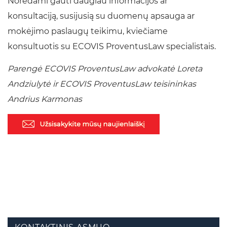
Norėdami gauti daugiau informacijos ar
konsultaciją, susijusią su duomenų apsauga ar
mokėjimo paslaugų teikimu, kviečiame
konsultuotis su ECOVIS ProventusLaw specialistais.
Parengė ECOVIS ProventusLaw advokatė Loreta
Andziulytė ir ECOVIS ProventusLaw teisininkas
Andrius Karmonas