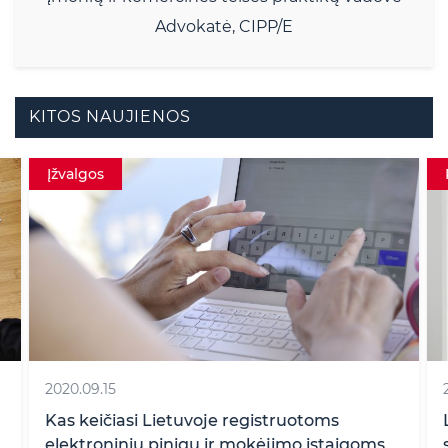
Advokatė, CIPP/E
KITOS NAUJIENOS
Įžvalgos
2020.09.15
Kas keičiasi Lietuvoje registruotoms
elektroninių pinigų ir mokėjimo įstaigoms