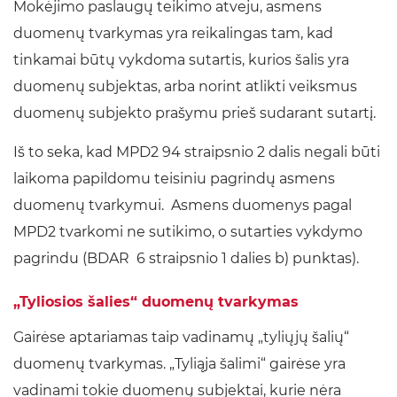
Mokėjimo paslaugų teikimo atveju, asmens
duomenų tvarkymas yra reikalingas tam, kad
tinkamai būtų vykdoma sutartis, kurios šalis yra
duomenų subjektas, arba norint atlikti veiksmus
duomenų subjekto prašymu prieš sudarant sutartį.
Iš to seka, kad MPD2 94 straipsnio 2 dalis negali būti
laikoma papildomu teisiniu pagrindų asmens
duomenų tvarkymui. Asmens duomenys pagal
MPD2 tvarkomi ne sutikimo, o sutarties vykdymo
pagrindu (BDAR 6 straipsnio 1 dalies b) punktas).
„Tyliosios šalies“ duomenų tvarkymas
Gairėse aptariamas taip vadinamų „tyliųjų šalių“
duomenų tvarkymas. „Tyliąja šalimi“ gairėse yra
vadinami tokie duomenų subjektai, kurie nėra