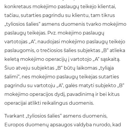
konkretaus mokėjimo paslaugų teikėjo klientai,
tačiau, sutarties pagrindu su klientu, tam tikrus
„tyliosios šalies“ asmens duomenis tvarko mokėjimo
paslaugų teikėjas. Pvz. mokėjimo paslaugų
vartotojas „A“, naudojasi mokėjimo paslaugų teikėjo
paslaugomis, o trečiosios šalies subjektas „B“ atlieka
keletą mokėjimo operacijų į vartotojo „A“ sąskaitą.
Šiuo atveju subjektas „B“ būtų laikomas „tyliąja
šalimi“, nes mokėjimo paslaugų teikėjas sutarties
pagrindu su vartotoju „A“, galės matyti subjekto „B“
mokėjimo operacijos dydį, pavadinimą ir bei kitus
operacijai atlikti reikalingus duomenis.
Tvarkant „tyliosios šalies“ asmens duomenis,
Europos duomenų apsaugos valdyba nurodo, kad