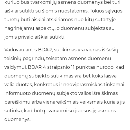
kuriuo bus tvarkomi jų asmens duomenys bei turi
aiškiai sutikti su šiomis nuostatomis. Tokios sąlygos
turėtų būti aiškiai atskiriamos nuo kitų sutartyje
nagrinėjamų aspektų, o duomenų subjektas su
jomis privalo aiškiai sutikti.
Vadovaujantis BDAR, sutikimas yra vienas iš šešių
teisinių pagrindų, teisėtam asmens duomenų
valdymui. BDAR 4 straipsnio 11 punktas nurodo, kad
duomenų subjekto sutikimas yra bet koks laisva
valia duotas, konkretus ir nedviprasmiškas tinkamai
informuoto duomenų subjekto valios išreiškimas
pareiškimu arba vienareikšmiais veiksmais kuriais jis
sutinka, kad būtų tvarkomi su juo susiję asmens
duomenys.