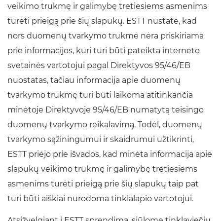
veikimo trukmę ir galimybę tretiesiems asmenims
turėti prieigą prie šių slapukų. ESTT nustatė, kad
nors duomenų tvarkymo trukmė nėra priskiriama
prie informacijos, kuri turi būti pateikta interneto
svetainės vartotojui pagal Direktyvos 95/46/EB
nuostatas, tačiau informacija apie duomenų
tvarkymo trukmę turi būti laikoma atitinkančia
minėtoje Direktyvoje 95/46/EB numatytą teisingo
duomenų tvarkymo reikalavimą. Todėl, duomenų
tvarkymo sąžiningumui ir skaidrumui užtikrinti,
ESTT priėjo prie išvados, kad minėta informacija apie
slapukų veikimo trukmę ir galimybę tretiesiems
asmenims turėti prieigą prie šių slapukų taip pat
turi būti aiškiai nurodoma tinklalapio vartotojui.
Atsižvelgiant į ESTT sprendimą, siūlome tinklaviečių