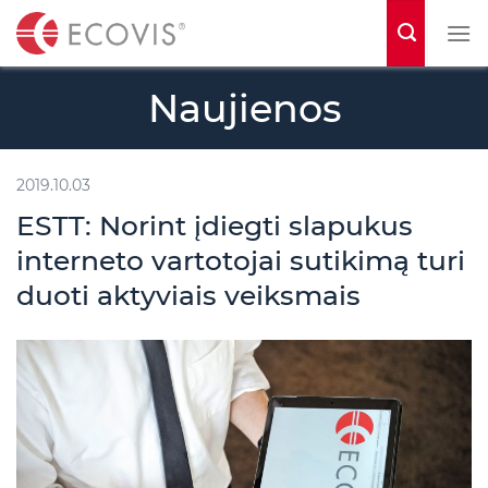
S
k
i
Naujienos
p
t
o
2019.10.03
c
ESTT: Norint įdiegti slapukus
o
interneto vartotojai sutikimą turi
n
duoti aktyviais veiksmais
t
e
n
t