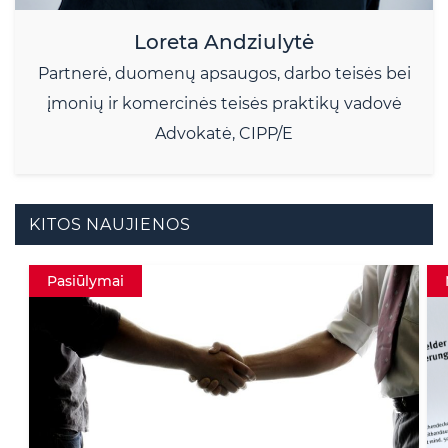
Loreta Andziulytė
Partnerė, duomenų apsaugos, darbo teisės bei
įmonių ir komercinės teisės praktikų vadovė
Advokatė, CIPP/E
KITOS NAUJIENOS
Mokymai