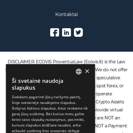
Renginiai
Kontaktai
×
DISCLAIMER: ECOVIS ProventusLaw (Ecovis.lt) is the Law
Firm and NOT a financial services provider. We do not offer
Ši svetainė naudoja
ENGLISH
or provide access to securities, complex speculative
slapukus
financial products including CFDs, rolling spot forex, or
LIETUVIŲ
Siekdami pagerinti Jūsų naršymo patirtį,
financial spread betting. We do not operate
šioje svetainėje naudojame slapukus.
РУССКИЙ
Išskyrus būtinus slapukus, kitus renkame tik
cryptocurrency exchanges, we are NOT a Crypto Assets
中文（简体
gavę Jūsų sutikimą. Bet kuriuo metu galite
Service Provider (CASP), and we do not provide virtual
keisti savo slapukų nustatymus, pasirinkti,
assets software or hardware wallets. We are NOT an
kuriuos slapukus leidžiate naudoti, arba
atšaukti sutikimą šios svetainės skiltyje
Electronic Money Institution (EMI), we are NOT a Payment