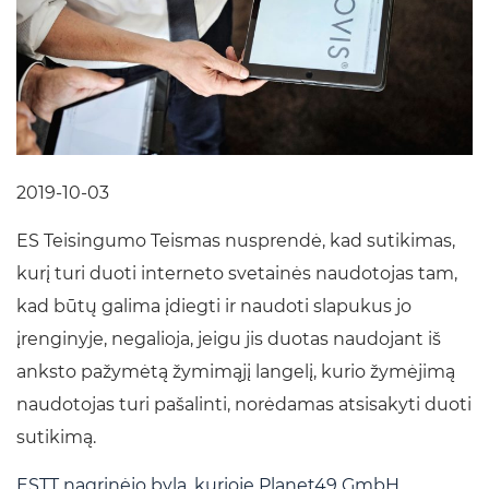
2019-10-03
ES Teisingumo Teismas nusprendė, kad sutikimas,
kurį turi duoti interneto svetainės naudotojas tam,
kad būtų galima įdiegti ir naudoti slapukus jo
įrenginyje, negalioja, jeigu jis duotas naudojant iš
anksto pažymėtą žymimąjį langelį, kurio žymėjimą
naudotojas turi pašalinti, norėdamas atsisakyti duoti
sutikimą.
ESTT nagrinėjo bylą, kurioje Planet49 GmbH
,