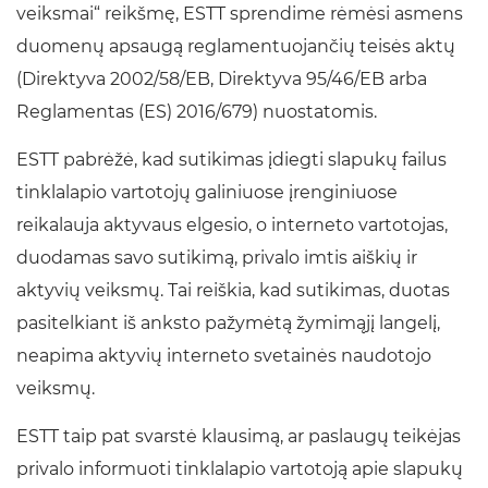
veiksmai“ reikšmę, ESTT sprendime rėmėsi asmens
duomenų apsaugą reglamentuojančių teisės aktų
(Direktyva 2002/58/EB, Direktyva 95/46/EB arba
Reglamentas (ES) 2016/679) nuostatomis.
ESTT pabrėžė, kad sutikimas įdiegti slapukų failus
tinklalapio vartotojų galiniuose įrenginiuose
reikalauja aktyvaus elgesio, o interneto vartotojas,
duodamas savo sutikimą, privalo imtis aiškių ir
aktyvių veiksmų. Tai reiškia, kad sutikimas, duotas
pasitelkiant iš anksto pažymėtą žymimąjį langelį,
neapima aktyvių interneto svetainės naudotojo
veiksmų.
ESTT taip pat svarstė klausimą, ar paslaugų teikėjas
privalo informuoti tinklalapio vartotoją apie slapukų