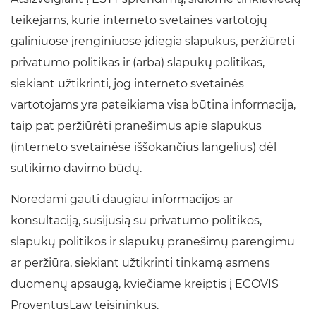
teikėjams, kurie interneto svetainės vartotojų
galiniuose įrenginiuose įdiegia slapukus, peržiūrėti
privatumo politikas ir (arba) slapukų politikas,
siekiant užtikrinti, jog interneto svetainės
vartotojams yra pateikiama visa būtina informacija,
taip pat peržiūrėti pranešimus apie slapukus
(interneto svetainėse iššokančius langelius) dėl
sutikimo davimo būdų.
Norėdami gauti daugiau informacijos ar
konsultaciją, susijusią su privatumo politikos,
slapukų politikos ir slapukų pranešimų parengimu
ar peržiūra, siekiant užtikrinti tinkamą asmens
duomenų apsaugą, kviečiame kreiptis į ECOVIS
ProventusLaw teisininkus.