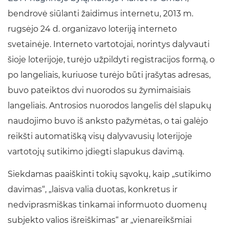
bendrovė siūlanti žaidimus internetu, 2013 m.
rugsėjo 24 d. organizavo loteriją interneto
svetainėje. Interneto vartotojai, norintys dalyvauti
šioje loterijoje, turėjo užpildyti registracijos formą, o
po langeliais, kuriuose turėjo būti įrašytas adresas,
buvo pateiktos dvi nuorodos su žymimaisiais
langeliais. Antrosios nuorodos langelis dėl slapukų
naudojimo buvo iš anksto pažymėtas, o tai galėjo
reikšti automatišką visų dalyvavusių loterijoje
vartotojų sutikimo įdiegti slapukus davimą.
Siekdamas paaiškinti tokių sąvokų, kaip „sutikimo
davimas“, „laisva valia duotas, konkretus ir
nedviprasmiškas tinkamai informuoto duomenų
subjekto valios išreiškimas“ ar „vienareikšmiai