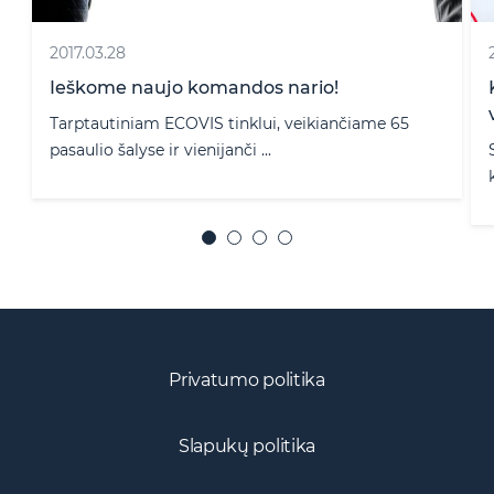
2020.12.21
Kaip efektyviai dalyvauti statybos dar
viešuosiuose pirkimuose?
nčiame 65
Statybos darbų viešiesiems pirkimams Lietu
kasmet vidutiniškai išleidži ...
Privatumo politika
Slapukų politika