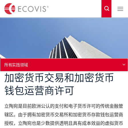
S
k
i
p
t
o
c
o
所有实践领域
n
加密货币交易和加密货币
t
钱包运营商许可
e
n
立陶宛是目前欧洲公认的支付和电子货币许可的传统金融管
t
辖区。由于拥有加密货币交易所和加密货币存款钱包运营商
授权，立陶宛也是少数提供透明且具有成本效益的虚拟货币