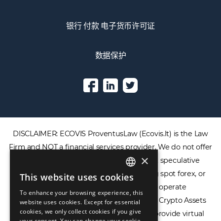
v
e
银行 付款 电子货币许可证
:
数据保护
DISCLAIMER: ECOVIS ProventusLaw (Ecovis.lt) is the Law
Firm and NOT a financial services provider. We do not offer
×
or provide access to securities, complex speculative
financial products including CFDs, rolling spot forex, or
This website uses cookies
ENGLISH
financial spread betting. We do not operate
To enhance your browsing experience, this
LIETUVIŲ
cryptocurrency exchanges, we are NOT a Crypto Assets
website uses cookies. Except for essential
cookies, we only collect cookies if you give
Service Provider (CASP), and we do not provide virtual
РУССКИЙ
your consent. You can change your cookie