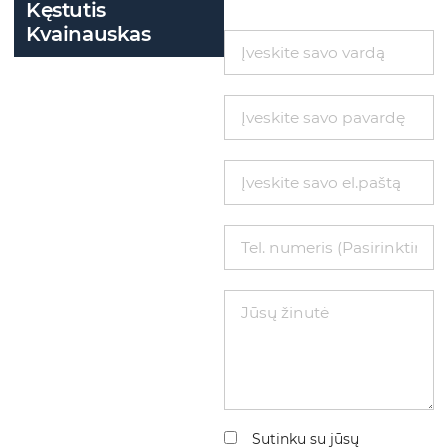
Kęstutis
Kvainauskas
Sutinku su jūsų